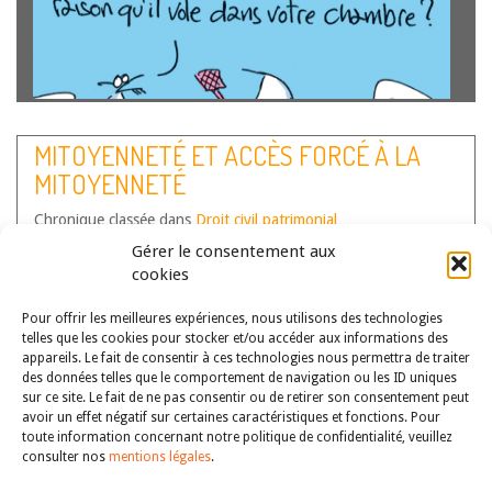
Souvent perçue comme porteuse de grands
bouleversements, l’attribution d’une personnalité juridique
MITOYENNETÉ ET ACCÈS FORCÉ À LA
et de droits fondamentaux aux animaux n’emporterait
MITOYENNETÉ
pourtant aucune conséquence dramatique. Une
personnalité adaptée, des droits appropriés, permettraient
Chronique classée dans
de mieux protéger les animaux et l’humanité sans remettre
Droit civil patrimonial
Auteur(s) :
en…
Lire la suite
Nathalie Pierre
Gérer le consentement aux
cookies
Pour offrir les meilleures expériences, nous utilisons des technologies
telles que les cookies pour stocker et/ou accéder aux informations des
appareils. Le fait de consentir à ces technologies nous permettra de traiter
des données telles que le comportement de navigation ou les ID uniques
sur ce site. Le fait de ne pas consentir ou de retirer son consentement peut
avoir un effet négatif sur certaines caractéristiques et fonctions. Pour
toute information concernant notre politique de confidentialité, veuillez
consulter nos
mentions légales
.