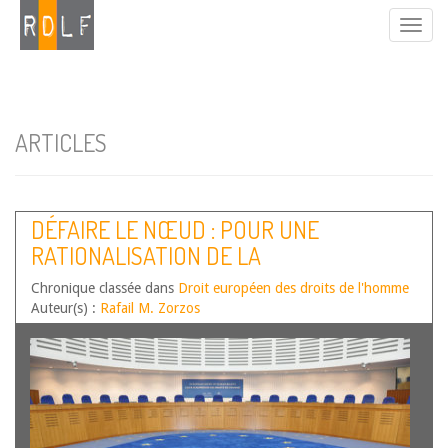
ARTICLES
DÉFAIRE LE NŒUD : POUR UNE
RATIONALISATION DE LA
JURISPRUDENCE ENVIRONNEMENTALE
Chronique classée dans
Droit européen des droits de l'homme
DE STRASBOURG – ÉTUDE À L’OCCASION
Auteur(s) :
Rafail M. Zorzos
DES ARRÊTS CANNAVACCIUOLO ET
AUTRES C. ITALIE ET L.F. ET AUTRES C.
ITALIE