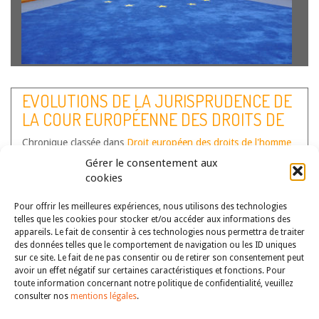
Les originalités du premier arrêt climatique de la Cour
européenne des droits de l’homme du 9 avril 2024, tenant
EVOLUTIONS DE LA JURISPRUDENCE DE
notamment au locus standi des associations, ont
LA COUR EUROPÉENNE DES DROITS DE
logiquement suscité un débat sur la possibilité d’étendre
ces innovations à l’ensemble du droit…
Lire la suite
L’HOMME – PREMIER SEMESTRE 2022
Chronique classée dans
Droit européen des droits de l'homme
Auteur(s) :
Caroline Boiteux-Picheral
,
Céline Husson-
Gérer le consentement aux
Rochcongar
,
Mustapha Afroukh
cookies
Pour offrir les meilleures expériences, nous utilisons des technologies
telles que les cookies pour stocker et/ou accéder aux informations des
appareils. Le fait de consentir à ces technologies nous permettra de traiter
des données telles que le comportement de navigation ou les ID uniques
sur ce site. Le fait de ne pas consentir ou de retirer son consentement peut
avoir un effet négatif sur certaines caractéristiques et fonctions. Pour
toute information concernant notre politique de confidentialité, veuillez
consulter nos
mentions légales
.