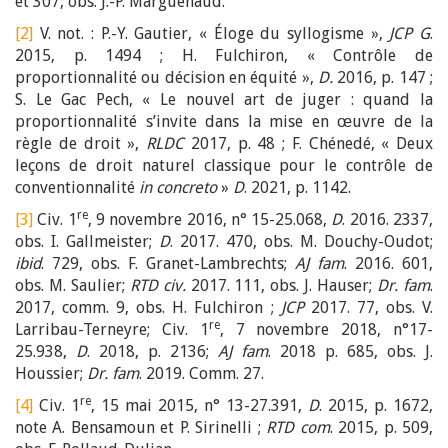
et 307, obs. J.-P. Marguénaud.
[2]
V. not. : P.-Y. Gautier, « Éloge du syllogisme »,
JCP G
.
2015, p. 1494 ; H. Fulchiron, « Contrôle de
proportionnalité ou décision en équité »,
D.
2016, p. 147 ;
S. Le Gac Pech, « Le nouvel art de juger : quand la
proportionnalité s’invite dans la mise en œuvre de la
règle de droit »,
RLDC
2017, p. 48 ; F. Chénedé, « Deux
leçons de droit naturel classique pour le contrôle de
conventionnalité
in concreto
»
D
. 2021, p. 1142.
re
[3]
Civ. 1
, 9 novembre 2016, n° 15-25.068,
D
. 2016. 2337,
obs. I. Gallmeister;
D
. 2017. 470, obs. M. Douchy-Oudot;
ibid
. 729, obs. F. Granet-Lambrechts;
AJ fam
. 2016. 601,
obs. M. Saulier;
RTD civ.
2017. 111, obs. J. Hauser;
Dr. fam
.
2017, comm. 9, obs. H. Fulchiron ;
JCP
2017. 77, obs. V.
re
Larribau-Terneyre; Civ. 1
, 7 novembre 2018, n°17-
25.938,
D
. 2018, p. 2136;
AJ fam
. 2018 p. 685, obs. J.
Houssier;
Dr. fam
. 2019. Comm. 27.
re
[4]
Civ. 1
, 15 mai 2015, n° 13-27.391,
D
. 2015, p. 1672,
note A. Bensamoun et P. Sirinelli ;
RTD com
. 2015, p. 509,