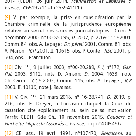
2014 (CEDH, 26 juin 2014,
Mennesson et Labassée c.
France
, n°65192/11 et n°65941/11.).
[9]
V. par exemple, la prise en considération par la
Chambre criminelle de la jurisprudence européenne
relative au secret des sources journalistiques : Crim. 5
décembre 2000, n° 00-85.695,
D.
2002, p. 2769 ;
CCE
2001.
Comm. 84, obs. A. Lepage ;
Dr. pénal
2001, Comm. 81, obs.
A. Maron ;
JCP
2001. II. 10615, obs. P. Conte ;
RSC
2001, p.
604, obs. J. Francillon.
re
[10]
Civ. 1
, 9 juillet 2003, n°00-20.289,
P I
, n°172,
Gaz.
Pal
. 2003. 3112, note D. Amson;
D.
2004. 1633, note
Ch. Caron ;
CCE
2003, Comm. 115, obs. A. Lepage ;
JCP
2003. II. 10139, note J. Ravanas.
re
[11]
V. Civ. 1
, 21 mars 2018, n° 16-28.741,
D.
2019, p.
216, obs. E. Dreyer, à l’occasion duquel la Cour de
cassation cite explicitement au sein de sa motivation
l’arrêt CEDH, Gde Ch., 10 novembre 2015,
Couderc et
Hachette Filipacchi Associés c. France
, req. n°40454/07.
[12]
CE, ass., 19 avril 1991, n°107470,
Belgacem
, au