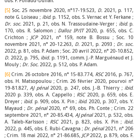
obs. F. Pollaud-Dulian.
[5]
Soc. 25 novembre 2020, n°17-19.523,
D.
2021, p. 117,
note G. Loiseau ;
ibid
. p. 1152, obs. S. Vernac et Y. Ferkane ;
Dr. soc.
2021, p. 21, obs. N. Trassoudaine-Verger ;
ibid
. p.
170, obs. R. Salomon ;
Dalloz IP/IT
2020, p. 655, obs. C.
Crichton ;
JCP
2021, n° 159, note B. Bossu ; Soc. 10
novembre 2021, n° 20-12.263,
D.
2021, p. 2093 ;
Dr. soc.
2022, p. 81, obs. P. Adam ; Soc. 20 avril 2022, n° 20-10.852,
D.
2022, p. 795,
ibid.
p. 1191, comm. J.-P. Marguénaud et J.
Mouly ;
Dr. Soc.
2022, p. 512, obs. P. Adam.
[6]
Crim. 26 octobre 2016, n° 15-83.774,
RSC
2016, p. 767,
obs. H. Matsopoulou ; Crim. 26 février 2020, pourvoi n°
19-81.827,
AJ pénal
2020, p. 247, obs. J.-B. Thierry ;
ibid
.
2020 p. 339, obs. A. Cappello ;
RSC
2020, p. 659, obs. E.
Dreyer ;
ibid
. p. 909, obs. X. Pin ;
ibid
. 2020, p. 307, obs. Y.
Mayaud ;
Dr. pénal
2020, n° 69, obs. Ph. Conte ; Crim. 22
septembre 2021, n° 20-85.434,
AJ pénal
2021, p. 532, obs.
A. Taleb-Karlsson ;
RSC
2021, p. 823, obs. X. Pin ;
ibid.
2022, p. 445, obs. E. Rubi-Cavagna ;
Dr. pénal
2021, n° 206
; Crim. 18 mai 2022, n° 21-86.685,
JCP
2022, p. 879, obs. F.