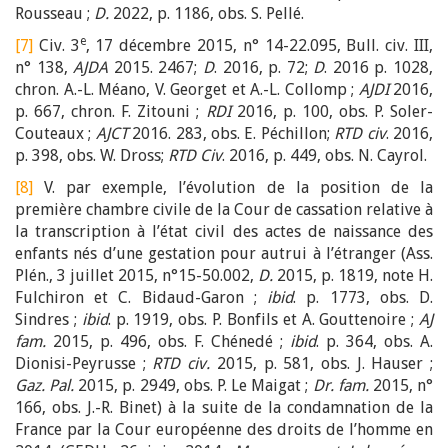
Rousseau ;
D.
2022, p. 1186, obs. S. Pellé.
e
[7]
Civ. 3
, 17 décembre 2015, n° 14-22.095, Bull. civ. III,
n° 138,
AJDA
2015. 2467;
D
. 2016, p. 72;
D
. 2016 p. 1028,
chron. A.-L. Méano, V. Georget et A.-L. Collomp ;
AJDI
2016,
p. 667, chron. F. Zitouni ;
RDI
2016, p. 100, obs. P. Soler-
Couteaux ;
AJCT
2016. 283, obs. E. Péchillon;
RTD civ
. 2016,
p. 398, obs. W. Dross;
RTD Civ
. 2016, p. 449, obs. N. Cayrol.
[8]
V. par exemple, l’évolution de la position de la
première chambre civile de la Cour de cassation relative à
la transcription à l’état civil des actes de naissance des
enfants nés d’une gestation pour autrui à l’étranger (Ass.
Plén., 3 juillet 2015, n°15-50.002,
D.
2015, p. 1819, note H.
Fulchiron et C. Bidaud-Garon ;
ibid
. p. 1773, obs. D.
Sindres ;
ibid
. p. 1919, obs. P. Bonfils et A. Gouttenoire ;
AJ
fam.
2015, p. 496, obs. F. Chénedé ;
ibid
. p. 364, obs. A.
Dionisi-Peyrusse ;
RTD civ.
2015, p. 581, obs. J. Hauser ;
Gaz. Pal.
2015, p. 2949, obs. P. Le Maigat ;
Dr. fam.
2015, n°
166, obs. J.-R. Binet) à la suite de la condamnation de la
France par la Cour européenne des droits de l’homme en