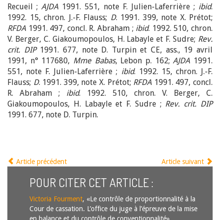
Recueil ;
AJDA
1991. 551, note F. Julien-Laferrière ;
ibid
.
1992. 15, chron. J.-F. Flauss;
D
. 1991. 399, note X. Prétot;
RFDA
1991. 497, concl. R. Abraham ;
ibid
. 1992. 510, chron.
V. Berger, C. Giakoumopoulos, H. Labayle et F. Sudre;
Rev.
crit. DIP
1991. 677, note D. Turpin et CE, ass., 19 avril
1991, n° 117680,
Mme Babas
, Lebon p. 162;
AJDA
1991.
551, note F. Julien-Laferrière ;
ibid
. 1992. 15, chron. J.-F.
Flauss;
D
. 1991. 399, note X. Prétot;
RFDA
1991. 497, concl.
R. Abraham ;
ibid
. 1992. 510, chron. V. Berger, C.
Giakoumopoulos, H. Labayle et F. Sudre ;
Rev. crit. DIP
1991. 677, note D. Turpin.
Article précédent
Article suivant
POUR CITER CET ARTICLE :
Victoria Fourment
, «Le contrôle de proportionnalité à la
Cour de cassation. L’office du juge à l’épreuve de la mise
en balance et du contrôle de conventionnalité»