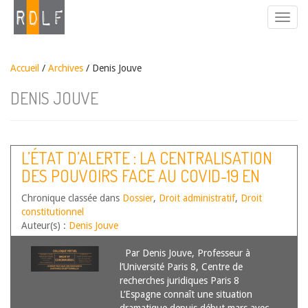
Accueil
/
Archives
/ Denis Jouve
DENIS JOUVE
L’ÉTAT D’ALERTE : LA CENTRALISATION
DES POUVOIRS FACE AU COVID-19 EN
ESPAGNE
Chronique classée dans
Dossier
,
Droit administratif
,
Droit
constitutionnel
Auteur(s) :
Denis Jouve
Par Denis Jouve, Professeur à
l’Université Paris 8, Centre de
recherches juridiques Paris 8
L’Espagne connaît une situation