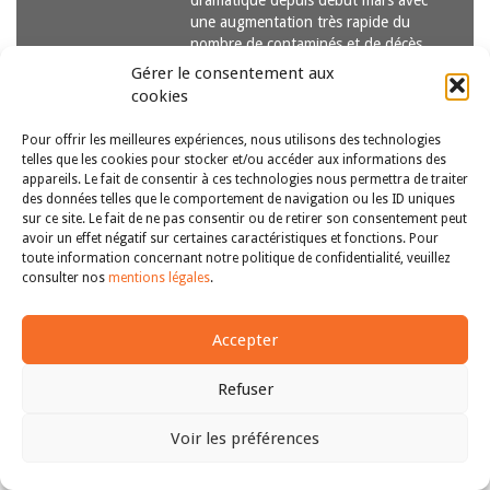
dramatique depuis début mars avec
une augmentation très rapide du
nombre de contaminés et de décès.
A bien des égards,…
Lire la suite
Gérer le consentement aux
cookies
Pour offrir les meilleures expériences, nous utilisons des technologies
telles que les cookies pour stocker et/ou accéder aux informations des
appareils. Le fait de consentir à ces technologies nous permettra de traiter
des données telles que le comportement de navigation ou les ID uniques
sur ce site. Le fait de ne pas consentir ou de retirer son consentement peut
avoir un effet négatif sur certaines caractéristiques et fonctions. Pour
Copyright © 2011-2026
Revue des droits et libertés fondamentaux
toute information concernant notre politique de confidentialité, veuillez
| Tous droits réservés |
mentions légales
consulter nos
mentions légales
.
Accepter
Refuser
Voir les préférences
Haut