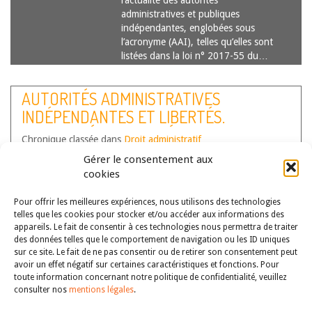
l’actualité des autorités
administratives et publiques
indépendantes, englobées sous
l’acronyme (AAI), telles qu’elles sont
listées dans la loi n° 2017-55 du…
Lire la suite
AUTORITÉS ADMINISTRATIVES
INDÉPENDANTES ET LIBERTÉS.
ACTUALITÉS DE L’ANNÉE 2024
Chronique classée dans
Droit administratif
Auteur(s) :
Capucine Colin
,
Clothilde Combes
,
Dimitri Dragacci
,
Gérer le consentement aux
Emilie Debaets
,
France Daumarie
,
Julia Schmitz
,
Valérie Palma-
cookies
Amalric
,
Zakia Mestari
Pour offrir les meilleures expériences, nous utilisons des technologies
Cette chronique, co-dirigée par
telles que les cookies pour stocker et/ou accéder aux informations des
Émilie Debaets, Valérie Palma-Amalric
appareils. Le fait de consentir à ces technologies nous permettra de traiter
et Julia Schmitz, a pour objectif de
des données telles que le comportement de navigation ou les ID uniques
couvrir, de manière annuelle,
sur ce site. Le fait de ne pas consentir ou de retirer son consentement peut
l’actualité des autorités
avoir un effet négatif sur certaines caractéristiques et fonctions. Pour
toute information concernant notre politique de confidentialité, veuillez
administratives et publiques
consulter nos
mentions légales
.
indépendantes, englobées sous
l’acronyme (AAI), telles qu’elles sont