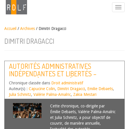
Accueil
/
Archives
/ Dimitri Dragacci
DIMITRI DRAGACCI
AUTORITÉS ADMINISTRATIVES
INDÉPENDANTES ET LIBERTÉS –
ACTUALITÉS DE L’ANNÉE 2025
Chronique classée dans
Droit administratif
Auteur(s) :
Capucine Colin
,
Dimitri Dragacci
,
Emilie Debaets
,
Julia Schmitz
,
Valérie Palma-Amalric
,
Zakia Mestari
Cette chronique, co-dirigée par
Émilie Debaets, Valérie Palma-Amalric
et Julia Schmitz, a pour objectif de
couvrir, de manière annuelle,