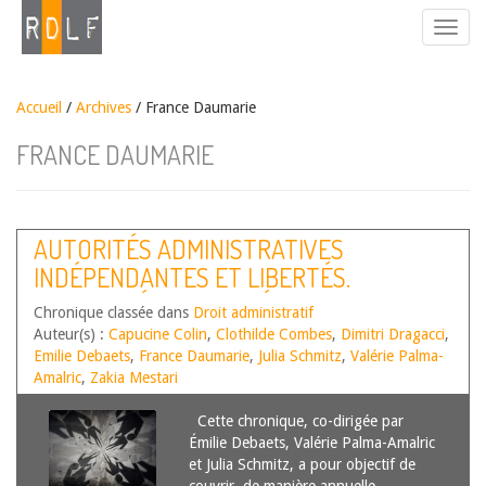
Accueil
/
Archives
/ France Daumarie
FRANCE DAUMARIE
AUTORITÉS ADMINISTRATIVES
INDÉPENDANTES ET LIBERTÉS.
ACTUALITÉS DE L’ANNÉE 2024
Chronique classée dans
Droit administratif
Auteur(s) :
Capucine Colin
,
Clothilde Combes
,
Dimitri Dragacci
,
Emilie Debaets
,
France Daumarie
,
Julia Schmitz
,
Valérie Palma-
Amalric
,
Zakia Mestari
Cette chronique, co-dirigée par
Émilie Debaets, Valérie Palma-Amalric
et Julia Schmitz, a pour objectif de