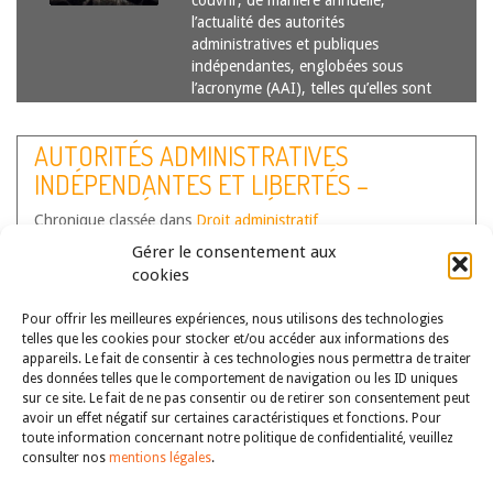
couvrir, de manière annuelle,
l’actualité des autorités
administratives et publiques
indépendantes, englobées sous
l’acronyme (AAI), telles qu’elles sont
listées dans la loi n° 2017-55…
Lire
la suite
AUTORITÉS ADMINISTRATIVES
INDÉPENDANTES ET LIBERTÉS –
ACTUALITÉS DE L’ANNÉE 2023
Chronique classée dans
Droit administratif
Auteur(s) :
Capucine Colin
,
Clothilde Combes
,
Emilie Debaets
,
Gérer le consentement aux
France Daumarie
,
Julia Schmitz
,
Valérie Palma-Amalric
,
Zakia
cookies
Mestari
Pour offrir les meilleures expériences, nous utilisons des technologies
Cette chronique a pour objectif de
telles que les cookies pour stocker et/ou accéder aux informations des
couvrir, de manière annuelle,
appareils. Le fait de consentir à ces technologies nous permettra de traiter
l’actualité des autorités
des données telles que le comportement de navigation ou les ID uniques
administratives indépendantes (AAI),
sur ce site. Le fait de ne pas consentir ou de retirer son consentement peut
telles qu’elle sont listées dans la loi n°
avoir un effet négatif sur certaines caractéristiques et fonctions. Pour
toute information concernant notre politique de confidentialité, veuillez
2017-55 du 20 janvier 2017 portant
consulter nos
mentions légales
.
statut général des autorités
administratives indépendantes et des