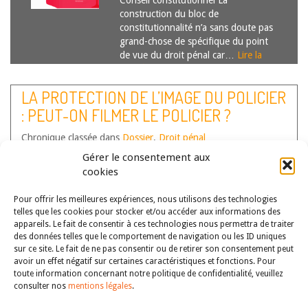
Conseil constitutionnel La
construction du bloc de
constitutionnalité n’a sans doute pas
grand-chose de spécifique du point
de vue du droit pénal car…
Lire la
suite
LA PROTECTION DE L’IMAGE DU POLICIER
: PEUT-ON FILMER LE POLICIER ?
Chronique classée dans
Dossier
,
Droit pénal
Auteur(s) :
Jean-Baptiste Thierry
Gérer le consentement aux
cookies
Par Jean-Baptiste Thierry,
Professeur, Université de Lorraine,
Pour offrir les meilleures expériences, nous utilisons des technologies
Institut François Gény (EA7301),
telles que les cookies pour stocker et/ou accéder aux informations des
Chargé de mission, service juridique
appareils. Le fait de consentir à ces technologies nous permettra de traiter
du Conseil constitutionnel Il est un
des données telles que le comportement de navigation ou les ID uniques
fait acquis : la police filme. Elle
sur ce site. Le fait de ne pas consentir ou de retirer son consentement peut
« fixe » des images[1], utilise la
avoir un effet négatif sur certaines caractéristiques et fonctions. Pour
toute information concernant notre politique de confidentialité, veuillez
vidéosurveillance sur la voie
consulter nos
mentions légales
.
publique[2],…
Lire la suite