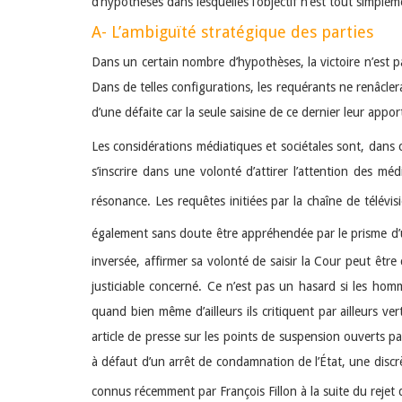
d’hypothèses dans lesquelles l’objectif n’est tout simplem
A- L’ambiguïté stratégique des parties
Dans un certain nombre d’hypothèses, la victoire n’est pa
Dans de telles configurations, les requérants ne renâcler
d’une défaite car la seule saisine de ce dernier leur app
Les considérations médiatiques et sociétales sont, dans c
s’inscrire dans une volonté d’attirer l’attention des 
résonance. Les requêtes initiées par la chaîne de télévi
également sans doute être appréhendée par le prisme d’
inversée, affirmer sa volonté de saisir la Cour peut êt
justiciable concerné. Ce n’est pas un hasard si les h
quand bien même d’ailleurs ils critiquent par ailleurs ve
article de presse sur les points de suspension ouverts par
à défaut d’un arrêt de condamnation de l’État, une discr
connus récemment par François Fillon à la suite du rejet