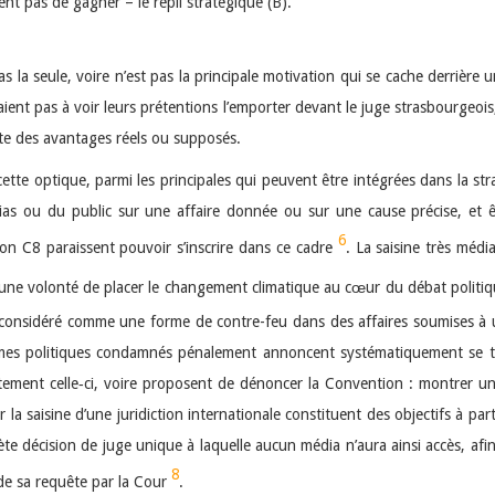
ent pas de gagner – le repli stratégique (B).
s la seule, voire n’est pas la principale motivation qui se cache derrièr
aient pas à voir leurs prétentions l’emporter devant le juge strasbourgeo
orte des avantages réels ou supposés.
ette optique, parmi les principales qui peuvent être intégrées dans la str
médias ou du public sur une affaire donnée ou sur une cause précise, et
6
sion C8 paraissent pouvoir s’inscrire dans ce cadre
. La saisine très médi
une volonté de placer le changement climatique au cœur du débat politiq
re considéré comme une forme de contre-feu dans des affaires soumises à
ommes politiques condamnés pénalement annoncent systématiquement se 
rtement celle‑ci, voire proposent de dénoncer la Convention : montrer une 
 la saisine d’une juridiction internationale constituent des objectifs à part
ète décision de juge unique à laquelle aucun média n’aura ainsi accès, af
8
 de sa requête par la Cour
.