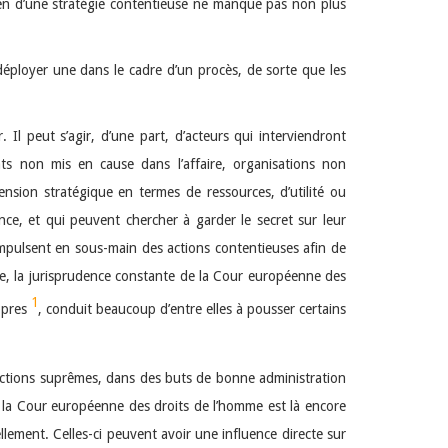
utien d’une stratégie contentieuse ne manque pas non plus
n déployer une dans le cadre d’un procès, de sorte que les
Il peut s’agir, d’une part, d’acteurs qui interviendront
ats non mis en cause dans l’affaire, organisations non
nsion stratégique en termes de ressources, d’utilité ou
ance, et qui peuvent chercher à garder le secret sur leur
t impulsent en sous-main des actions contentieuses afin de
e, la jurisprudence constante de la Cour européenne des
1
ropres
, conduit beaucoup d’entre elles à pousser certains
idictions suprêmes, dans des buts de bonne administration
de la Cour européenne des droits de l’homme est là encore
llement. Celles-ci peuvent avoir une influence directe sur