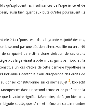
is qu’expliquent les insuffisances de l’expérience et de
opéen, aussi bien quant aux buts qu’elles poursuivent (I)
elle ? La réponse est, dans la grande majorité des cas,
ur le second par une décision d’irrecevabilité ou un arrêt
 de sa qualité de victime d’une violation de ses droits
égie plus large visant à obtenir des gains par ricochet (la
Constitue un cas d’école de cette dernière hypothèse la
ours individuels devant la Cour européenne des droits de
5
té au Conseil constitutionnel sur ce même sujet
. L’objectif
 de Montpensier dans un second temps et de profiter de la
e que la victoire signifie. Néanmoins, de façon bien plus
l’ambiguïté stratégique (A) – et même un certain nombre