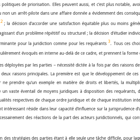
politiques de priorisation. Elles peuvent aussi, et c’est plus notable, a
u non un arrêt-pilote dans une affaire donnée a évidemment des conséque
2
n
; la décision d’accorder une satisfaction équitable plus ou moins génér
agissant d’un problème répétitif ou structurel ; la décision d’étudier indiv
3
erminante pour la juridiction comme pour les requérants
. Tous ces choi
ulièrement évoqués en interne au-delà de ce cadre, et prennent la forme de
ies déployées par les parties – nécessité dictée à la fois par des raisons 
ur deux raisons principales. La première est que le développement de ces 
 ne prendre qu’un exemple en matière de droits et libertés, la multiplic
vre un vaste éventail de moyens juridiques à disposition des requérants
qualités respectives de chaque ordre juridique et de chaque institution in
nt intéressant réside dans leur capacité d’influence sur la jurisprudence d’
essairement des réactions de la part des acteurs juridictionnels, qui co
on des stratégies des parties étant à elle seule une tâche difficile, pour laq