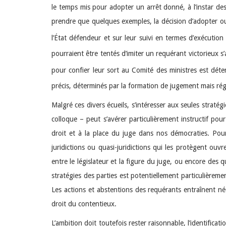
le temps mis pour adopter un arrêt donné, à l’instar des 
prendre que quelques exemples, la décision d’adopter o
l’État défendeur et sur leur suivi en termes d’exécutio
pourraient être tentés d’imiter un requérant victorieux s’
pour confier leur sort au Comité des ministres est dét
précis, déterminés par la formation de jugement mais rég
Malgré ces divers écueils, s’intéresser aux seules stratég
colloque – peut s’avérer particulièrement instructif po
droit et à la place du juge dans nos démocraties. Pour
juridictions ou quasi-juridictions qui les protègent ou
entre le législateur et la figure du juge, ou encore des 
stratégies des parties est potentiellement particulièreme
Les actions et abstentions des requérants entraînent néc
droit du contentieux.
L’ambition doit toutefois rester raisonnable, l’identificati