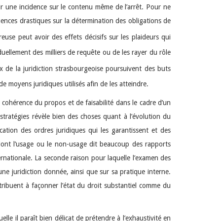
voir une incidence sur le contenu même de l’arrêt. Pour ne
nces drastiques sur la détermination des obligations de
euse peut avoir des effets décisifs sur les plaideurs qui
iduellement des milliers de requête ou de les rayer du rôle
x de la juridiction strasbourgeoise poursuivent des buts
 moyens juridiques utilisés afin de les atteindre.
de cohérence du propos et de faisabilité dans le cadre d’un
stratégies révèle bien des choses quant à l’évolution du
ation des ordres juridiques qui les garantissent et des
, dont l’usage ou le non-usage dit beaucoup des rapports
ternationale. La seconde raison pour laquelle l’examen des
une juridiction donnée, ainsi que sur sa pratique interne.
ntribuent à façonner l’état du droit substantiel comme du
uelle il paraît bien délicat de prétendre à l’exhaustivité en