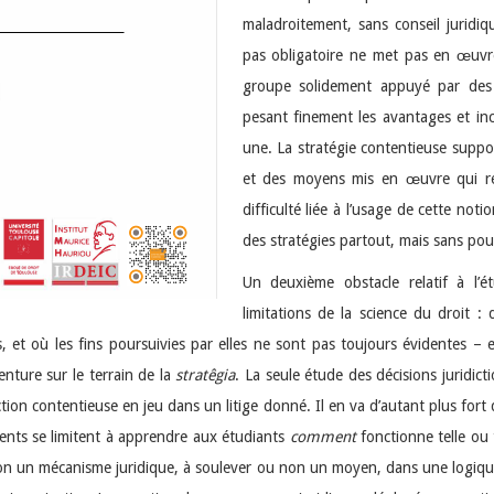
maladroitement, sans conseil juridiq
pas obligatoire ne met pas en œuvre
groupe solidement appuyé par des c
pesant finement les avantages et inc
une. La stratégie contentieuse suppo
et des moyens mis en œuvre qui rend
difficulté liée à l’usage de cette not
des stratégies partout, mais sans pouvo
Un deuxième obstacle relatif à l’ét
limitations de la science du droit 
, et où les fins poursuivies par elles ne sont pas toujours évidentes – 
venture sur le terrain de la
stratêgia
. La seule étude des décisions juridicti
action contentieuse en jeu dans un litige donné. Il en va d’autant plus fort
ements se limitent à apprendre aux étudiants
comment
fonctionne telle ou 
non un mécanisme juridique, à soulever ou non un moyen, dans une logique