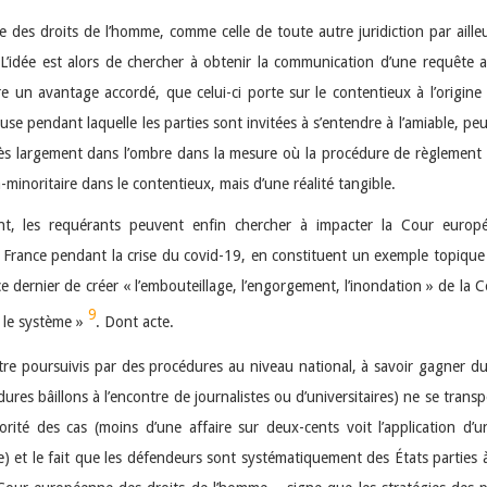
e des droits de l’homme, comme celle de toute autre juridiction par aill
 L’idée est alors de chercher à obtenir la communication d’une requêt
tre un avantage accordé, que celui-ci porte sur le contentieux à l’origin
se pendant laquelle les parties sont invitées à s’entendre à l’amiable, peu
très largement dans l’ombre dans la mesure où la procédure de règlement am
a-minoritaire dans le contentieux, mais d’une réalité tangible.
, les requérants peuvent enfin chercher à impacter la Cour europ
 France pendant la crise du covid-19, en constituent un exemple topique : 
e dernier de créer « l’embouteillage, l’engorgement, l’inondation » de la
9
r le système »
. Dont acte.
tre poursuivis par des procédures au niveau national, à savoir gagner du
s bâillons à l’encontre de journalistes ou d’universitaires) ne se trans
rité des cas (moins d’une affaire sur deux-cents voit l’application d’un
) et le fait que les défendeurs sont systématiquement des États parties 