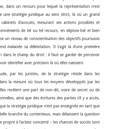
ue, dans un recours pour lequel la représentation n’est
 une stratégie juridique au sens strict, là où un grand
abinets d’avocats, mesurant ses actions possibles et
onvénients de tel ou tel recours, en déploie bel et bien
se un niveau de conscientisation des objectifs poursuivis
 malaisée sa délimitation. Il s’agit là d’une première
ion dans le champ du droit : il faut se garder de percevoir
ir identifier avec précision là où elles naissent.
ude, par les juristes, de la stratégie réside dans les
: dans la mesure où tous les moyens développés par les
elles recèlent une part de non-dit, voire de secret ou de
onnelles, ainsi que des écritures des parties s’il y a accès,
 que la stratégie juridique n’est pas enseignée en tant que
telle branche du contentieux, mais délaissent la question
 propre à l’acteur concerné – les chances de succès sont