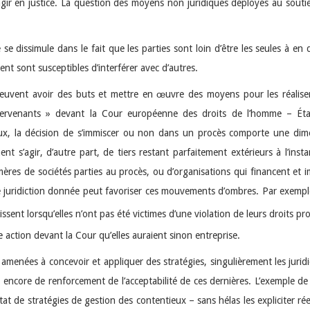
 d’agir en justice. La question des moyens non juridiques déployés au so
e se dissimule dans le fait que les parties sont loin d’être les seules à e
ent sont susceptibles d’interférer avec d’autres.
euvent avoir des buts et mettre en œuvre des moyens pour les réaliser. 
 intervenants » devant la Cour européenne des droits de l’homme – Ét
ux, la décision de s’immiscer ou non dans un procès comporte une dime
nt s’agir, d’autre part, de tiers restant parfaitement extérieurs à l’inst
ns mères de sociétés parties au procès, ou d’organisations qui financent e
ne juridiction donnée peut favoriser ces mouvements d’ombres. Par exempl
issent lorsqu’elles n’ont pas été victimes d’une violation de leurs droits p
action devant la Cour qu’elles auraient sinon entreprise.
e amenées à concevoir et appliquer des stratégies, singulièrement les jur
ou encore de renforcement de l’acceptabilité de ces dernières. L’exemple 
at de stratégies de gestion des contentieux – sans hélas les expliciter rée