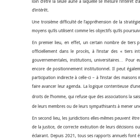
loin d’être la seule aune à laquelle se mesure l’intérêt
d’intérêt.
Une troisième difficulté de l’appréhension de la stratégi
moyens qu’ils utilisent comme les objectifs qu’ils poursuiv
En premier lieu, en effet, un certain nombre de tiers p
officiellement dans le procès, à l’instar des « tiers
gouvernementales, institutions, universitaires… Pour e
encore de positionnement institutionnel. Il peut égaleme
participation indirecte à celle-ci – à l’instar des maiso
faire avancer leur agenda. La logique contentieuse d’u
droits de l’homme, qui refuse que des associations la sais
de leurs membres ou de leurs sympathisants à mener une 
En second lieu, les juridictions elles-mêmes peuvent êtr
de la justice, de correcte exécution de leurs décisions 
éclairant. Depuis 2021, tous ses rapports annuels font ét