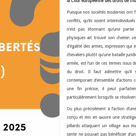
la Cour européenne des droits de l’
Puisque nos sociétés modernes ont fa
conflits, qu’ils soient interindividu
n’est pas étonnant qu’une partie
physiques ait trouvé son chemin ver
d’égalité des armes, expression qui 
chevaliers plutôt qu’une bataille juri
armée, est l’un de ces termes issus 
du droit. Il faut admettre qu’il 
contemporain d’ensemble d’actions 
une fin précise, il peut parfaite
particulièrement lorsqu’ils se résolvent
Ou plus précisément à l’action d’une
conçu et mis en œuvre une stratégie
pillards attaquant un village aux ma
sentir ne pouvait pas bénéficier d’un