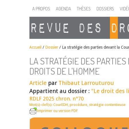
A PROPOS
AGENDA
THÈSES
DOSSIERS
VIDÉ
Accueil
/
Dossier
/
La stratégie des parties devant la Co
LA STRATÉGIE DES PARTIES
DROITS DE L’HOMME
Article
par
Thibaut Larrouturou
Appartient au dossier :
"Le droit des l
RDLF 2025 chron. n°70
Mot(s)-clef(s):
CourEDH
,
procédure
,
stratégie contentieuse
Imprimer ou version PDF