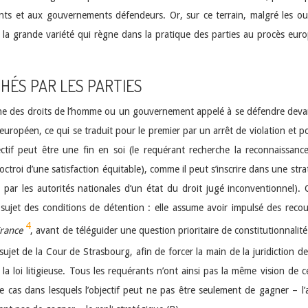
ts et aux gouvernements défendeurs. Or, sur ce terrain, malgré les oubl
st la grande variété qui règne dans la pratique des parties au procès eur
CHÉS PAR LES PARTIES
ne des droits de l’homme ou un gouvernement appelé à se défendre devant 
européen, ce qui se traduit pour le premier par un arrêt de violation et po
ectif peut être une fin en soi (le requérant recherche la reconnaissance
troi d’une satisfaction équitable), comme il peut s’inscrire dans une strat
 par les autorités nationales d’un état du droit jugé inconventionnel). 
u sujet des conditions de détention : elle assume avoir impulsé des rec
4
France
, avant de téléguider une question prioritaire de constitutionnali
 sujet de la Cour de Strasbourg, afin de forcer la main de la juridiction
la loi litigieuse. Tous les requérants n’ont ainsi pas la même vision de c
de cas dans lesquels l’objectif peut ne pas être seulement de gagner – 