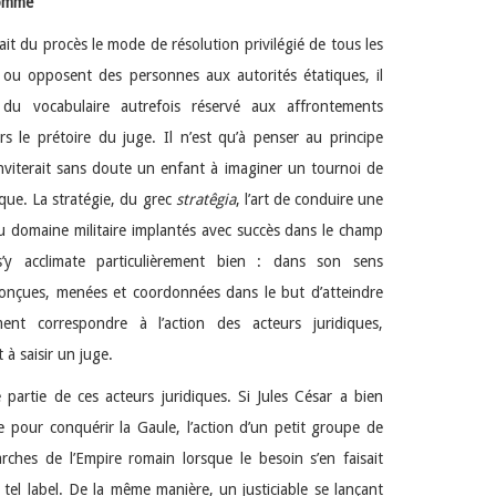
homme
it du procès le mode de résolution privilégié de tous les
els ou opposent des personnes aux autorités étatiques, il
 du vocabulaire autrefois réservé aux affrontements
s le prétoire du juge. Il n’est qu’à penser au principe
inviterait sans doute un enfant à imaginer un tournoi de
dique. La stratégie, du grec
stratêgia
, l’art de conduire une
du domaine militaire implantés avec succès dans le champ
s’y acclimate particulièrement bien : dans son sens
conçues, menées et coordonnées dans le but d’atteindre
ment correspondre à l’action des acteurs juridiques,
 à saisir un juge.
 partie de ces acteurs juridiques. Si Jules César a bien
 pour conquérir la Gaule, l’action d’un petit groupe de
rches de l’Empire romain lorsque le besoin s’en faisait
 tel label. De la même manière, un justiciable se lançant