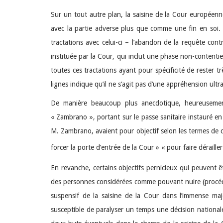
Sur un tout autre plan, la saisine de la Cour européenn
avec la partie adverse plus que comme une fin en soi.
tractations avec celui-ci – l’abandon de la requête con
instituée par la Cour, qui inclut une phase non-contentieu
toutes ces tractations ayant pour spécificité de rester 
lignes indique qu’il ne s’agit pas d’une appréhension ultr
De manière beaucoup plus anecdotique, heureusement
« Zambrano », portant sur le passe sanitaire instauré en
M. Zambrano, avaient pour objectif selon les termes de c
forcer la porte d’entrée de la Cour » « pour faire déraille
En revanche, certains objectifs pernicieux qui peuvent ê
des personnes considérées comme pouvant nuire (procédure
suspensif de la saisine de la Cour dans l’immense majo
susceptible de paralyser un temps une décision nationale