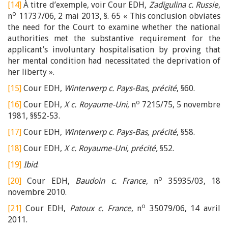
[14]
À titre d’exemple, voir Cour EDH,
Zadigulina c. Russie
,
o
n
11737/06, 2 mai 2013, §. 65 « This conclusion obviates
the need for the Court to examine whether the national
authorities met the substantive requirement for the
applicant’s involuntary hospitalisation by proving that
her mental condition had necessitated the deprivation of
her liberty ».
[15]
Cour EDH,
Winterwerp c. Pays-Bas, précité
, §60.
o
[16]
Cour EDH,
X c. Royaume-Uni
, n
7215/75, 5 novembre
1981, §§52-53.
[17]
Cour EDH,
Winterwerp c. Pays-Bas, précité
, §58.
[18]
Cour EDH,
X c. Royaume-Uni, précité,
§52.
[19]
Ibid
.
o
[20]
Cour EDH,
Baudoin c. France
, n
35935/03, 18
novembre 2010.
o
[21]
Cour EDH,
Patoux c. France
, n
35079/06, 14 avril
2011.