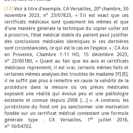
e
[13]
Voir à titre d’exemple, CA Versailles, 20
chambre, 30
o
novembre 2023, n
23/07823, « S’il est exact que ces
certificats médicaux sont quasiment les mêmes et que
d’une manière générale la technique du copier-coller est
à proscrire, l’état médical stable du patient peut justifier
des conclusions médicales identiques si ces dernières
sont circonstanciées, ce qui est le cas en l’espèce. » ; CA Aix
en Provence, Chambre 1-11 HO, 15 décembre 2023,
o
n
23/00180, « Quant au fait que les avis et certificats
médicaux reprennent, il est vrai, certains mêmes faits et
certaines mêmes analyses des troubles de madame [Y] [E],
il ne suffit pas plus à remettre en cause la validité de la
procédure dans la mesure où ces pièces médicales
exposent une réalité qui évolue peu et une pathologie
existante et connue depuis 2008 […] ».
A contrario
, les
juridictions du fond ont pu sanctionner une motivation
fondée sur un certificat médical contestant une formule
er
générale type : CA Versailles, 1
juillet 2016,
o
n
16/04702.