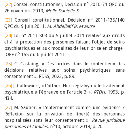
o
[22]
Conseil constitutionnel, Décision n
2010-71 QPC du
26 novembre 2010,
Melle Danielle S
.
o
[23]
Conseil constitutionnel, Décision n
2011-135/140
QPC du 9 juin 2011,
M. Abdellatif B. et autre
.
[24]
Loi n° 2011-803 du 5 juillet 2011 relative aux droits
et à la protection des personnes faisant l’objet de soins
psychiatriques et aux modalités de leur prise en charge.,
o
JORF n
155 du 6 juillet 2011.
[25]
C. Castaing, « Des ordres dans le contentieux des
décisions relatives aux soins psychiatriques sans
consentement », RDSS, 2023, p. 89.
[26]
J. Callewaert, « L’affaire Herczegfalvy ou le traitement
psychiatrique à l’épreuve de l’article 3 »,
RTDH
, 1993, p.
434.
[27]
M. Saulier, « L’enfermement comme une évidence ?
Réflexion sur la privation de liberté des personnes
hospitalisées sans leur consentement »,
Revue juridique
o
personnes et familles
, n
10, octobre 2019, p. 20.