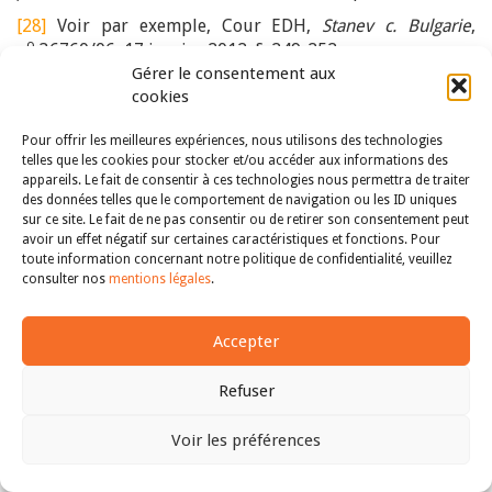
[28]
Voir par exemple, Cour EDH,
Stanev c. Bulgarie
,
o
n
36760/06, 17 janvier 2012, §. 249-252.
Gérer le consentement aux
[29]
Ibid
., § 209.
cookies
[30]
Nous reprenons ici les termes de la Cour.
Pour offrir les meilleures expériences, nous utilisons des technologies
[31]
Cour EDH [GC],
Centre de ressources juridiques au
telles que les cookies pour stocker et/ou accéder aux informations des
o
nom de Valentin Câmpeanu c. Roumanie
, n
47848/08,
appareils. Le fait de consentir à ces technologies nous permettra de traiter
des données telles que le comportement de navigation ou les ID uniques
17 juillet 2024, §141.
sur ce site. Le fait de ne pas consentir ou de retirer son consentement peut
o
[32]
Cour EDH,
Aerts c. Belgique
, n
61/1997/845/1051,
avoir un effet négatif sur certaines caractéristiques et fonctions. Pour
toute information concernant notre politique de confidentialité, veuillez
30 juillet 1998.
consulter nos
mentions légales
.
[33]
Ibid.
, §§ 28-30 de l’arrêt.
o
[34]
Cour EDH,
Keenan c. Royaume Uni
, n
27229/95, 3
Accepter
avril 2001.
o
Refuser
[35]
Cour EDH,
Parascineti c. Roumanie
, n
32060/05, 13
mars 2012.
Voir les préférences
[36]
Cour EDH,
Keenan c. Royaume Uni
, précité, §112.
Haut
[37]
Ibid
., §113.