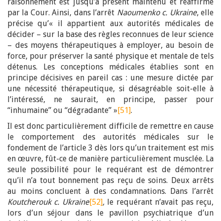
raisonnement est jusqu’à présent maintenu et réaffirmé
par la Cour. Ainsi, dans l’arrêt
Naoumenko c. Ukraine
, elle
précise qu’« il appartient aux autorités médicales de
décider – sur la base des règles reconnues de leur science
– des moyens thérapeutiques à employer, au besoin de
force, pour préserver la santé physique et mentale de tels
détenus. Les conceptions médicales établies sont en
principe décisives en pareil cas : une mesure dictée par
une nécessité thérapeutique, si désagréable soit-elle à
l’intéressé, ne saurait, en principe, passer pour
“inhumaine” ou “dégradante” »
[51]
.
Il est donc particulièrement difficile de remettre en cause
le comportement des autorités médicales sur le
fondement de l’article 3 dès lors qu’un traitement est mis
en œuvre, fût-ce de manière particulièrement musclée. La
seule possibilité pour le requérant est de démontrer
qu’il n’a tout bonnement pas reçu de soins. Deux arrêts
au moins concluent à des condamnations. Dans l’arrêt
Koutcherouk c. Ukraine
[52]
,
le requérant n’avait pas reçu,
lors d’un séjour dans le pavillon psychiatrique d’un