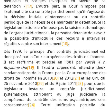
médicales et sociales invoquées en faveur de sa
détention »
[17]
. D’autre part, la Cour n’impose pas
l’automaticité du contrôle juridictionnel, qu’il s’agisse de
la décision initiale d’internement ou du contrôle
périodique de la nécessité de maintenir la détention. Si la
législation nationale n’impose pas la saisine automatique
de l’organe juridictionnel, la personne détenue doit avoir
la possibilité d’introduire des recours à intervalles
réguliers contre son internement
[18]
.
Dès 1979, le principe d’un contrôle juridictionnel est
donc posé par la Cour européenne des droits de l’homme.
Il est réaffirmé et précisé en 1981 par
l’arrêt X c.
Royaume-Uni
[19]
. Il faudra cependant, attendre deux
condamnations de la France par la Cour européenne des
droits de l’homme en 2010
[20]
et 2012
[21]
et les QPC du
26 novembre 2010
[22]
et du 9 juin 2011
[23]
pour que le
législateur instaure un contrôle juridictionnel
systématique, attribuant au juge judiciaire la
compétence du contrôle des soins psychiatriques sans
consentement
[24]
. Cette unification partielle du