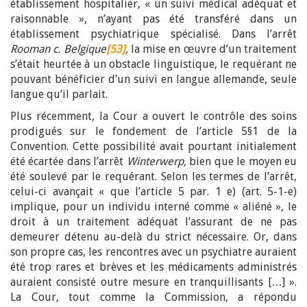
établissement hospitalier, « un suivi médical adéquat et
raisonnable », n’ayant pas été transféré dans un
établissement psychiatrique spécialisé. Dans l’arrêt
Rooman c. Belgique
[53]
,
la mise en œuvre d’un traitement
s’était heurtée à un obstacle linguistique, le requérant ne
pouvant bénéficier d’un suivi en langue allemande, seule
langue qu’il parlait.
Plus récemment, la Cour a ouvert le contrôle des soins
prodigués sur le fondement de l’article 5§1 de la
Convention. Cette possibilité avait pourtant initialement
été écartée dans l’arrêt
Winterwerp,
bien que le moyen eu
été soulevé par le requérant. Selon les termes de l’arrêt,
celui-ci avançait « que l’article 5 par. 1 e) (art. 5-1-e)
implique, pour un individu interné comme « aliéné », le
droit à un traitement adéquat l’assurant de ne pas
demeurer détenu au-delà du strict nécessaire. Or, dans
son propre cas, les rencontres avec un psychiatre auraient
été trop rares et brèves et les médicaments administrés
auraient consisté outre mesure en tranquillisants […] ».
La Cour, tout comme la Commission, a répondu