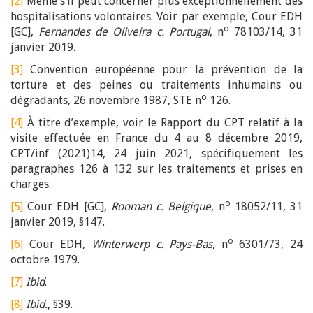
[2]
Même s’il peut concerner plus exceptionnellement des
hospitalisations volontaires. Voir par exemple, Cour EDH
o
[GC],
Fernandes de Oliveira c. Portugal
, n
78103/14, 31
janvier 2019.
[3]
Convention européenne pour la prévention de la
torture et des peines ou traitements inhumains ou
o
dégradants, 26 novembre 1987, STE n
126.
[4]
À titre d’exemple, voir le Rapport du CPT relatif à la
visite effectuée en France du 4 au 8 décembre 2019,
CPT/inf (2021)14, 24 juin 2021, spécifiquement les
paragraphes 126 à 132 sur les traitements et prises en
charges.
o
[5]
Cour EDH [GC],
Rooman c. Belgique
, n
18052/11, 31
janvier 2019, §147.
o
[6]
Cour EDH,
Winterwerp c. Pays-Bas
, n
6301/73, 24
octobre 1979.
[7]
Ibid
.
[8]
Ibid.
, §39.