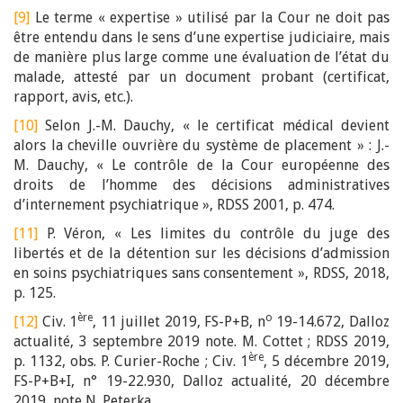
[9]
Le terme « expertise » utilisé par la Cour ne doit pas
être entendu dans le sens d’une expertise judiciaire, mais
de manière plus large comme une évaluation de l’état du
malade, attesté par un document probant (certificat,
rapport, avis, etc.).
[10]
Selon J.-M. Dauchy, « le certificat médical devient
alors la cheville ouvrière du système de placement » : J.-
M. Dauchy, « Le contrôle de la Cour européenne des
droits de l’homme des décisions administratives
d’internement psychiatrique », RDSS 2001, p. 474.
[11]
P. Véron, « Les limites du contrôle du juge des
libertés et de la détention sur les décisions d’admission
en soins psychiatriques sans consentement », RDSS, 2018,
p. 125.
ère
o
[12]
Civ. 1
, 11 juillet 2019, FS-P+B, n
19-14.672, Dalloz
actualité, 3 septembre 2019 note. M. Cottet ; RDSS 2019,
ère
p. 1132, obs. P. Curier-Roche ; Civ. 1
, 5 décembre 2019,
FS-P+B+I, n° 19-22.930, Dalloz actualité, 20 décembre
2019, note N. Peterka.