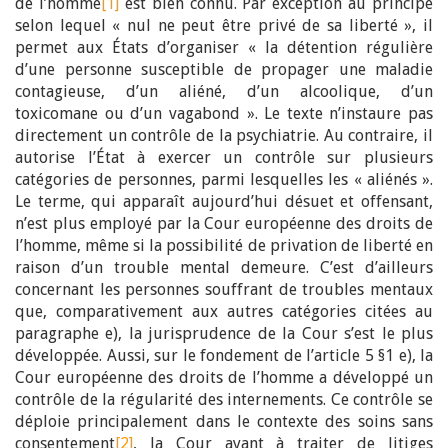
de l’homme
[1]
est bien connu. Par exception au principe
selon lequel « nul ne peut être privé de sa liberté », il
permet aux États d’organiser « la détention régulière
d’une personne susceptible de propager une maladie
contagieuse, d’un aliéné, d’un alcoolique, d’un
toxicomane ou d’un vagabond ». Le texte n’instaure pas
directement un contrôle de la psychiatrie. Au contraire, il
autorise l’État à exercer un contrôle sur plusieurs
catégories de personnes, parmi lesquelles les « aliénés ».
Le terme, qui apparaît aujourd’hui désuet et offensant,
n’est plus employé par la Cour européenne des droits de
l’homme, même si la possibilité de privation de liberté en
raison d’un trouble mental demeure. C’est d’ailleurs
concernant les personnes souffrant de troubles mentaux
que, comparativement aux autres catégories citées au
paragraphe e), la jurisprudence de la Cour s’est le plus
développée. Aussi, sur le fondement de l’article 5 §1 e), la
Cour européenne des droits de l’homme a développé un
contrôle de la régularité des internements. Ce contrôle se
déploie principalement dans le contexte des soins sans
consentement
[2]
, la Cour ayant à traiter de litiges