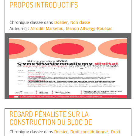
PROPOS INTRODUCTIFS
Chronique classée dans
Dossier
,
Non classé
Auteur(s) :
Afroditi Marketou
,
Manon Altwegg-Boussac
REGARD PÉNALISTE SUR LA
CONSTRUCTION DU BLOC DE
CONSTITUTIONNALITÉ PAR LE CONSEIL
Chronique classée dans
Dossier
,
Droit constitutionnel
,
Droit