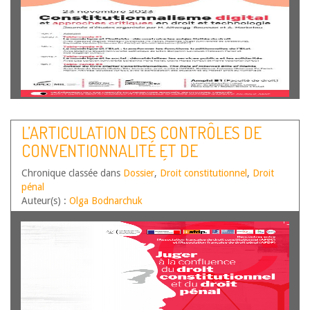
L’ARTICULATION DES CONTRÔLES DE
CONVENTIONNALITÉ ET DE
CONSTITUTIONNALITÉ DE LA LOI
Chronique classée dans
Dossier
,
Droit constitutionnel
,
Droit
PÉNALE – REGARD DE LA
pénal
CONSTITUTIONNALISTE
Auteur(s) :
Olga Bodnarchuk