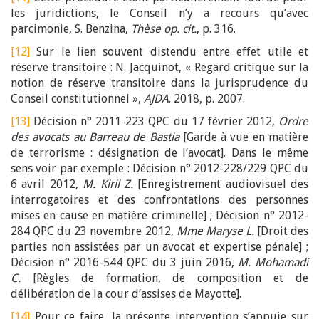
les juridictions, le Conseil n’y a recours qu’avec
parcimonie, S. Benzina,
Thèse op. cit.
, p. 316.
[12]
Sur le lien souvent distendu entre effet utile et
réserve transitoire : N. Jacquinot, « Regard critique sur la
notion de réserve transitoire dans la jurisprudence du
Conseil constitutionnel »,
AJDA
. 2018, p. 2007.
[13]
Décision n° 2011-223 QPC du 17 février 2012,
Ordre
des avocats au Barreau de Bastia
[Garde à vue en matière
de terrorisme : désignation de l’avocat]. Dans le même
sens voir par exemple : Décision n° 2012-228/229 QPC du
6 avril 2012,
M. Kiril Z.
[Enregistrement audiovisuel des
interrogatoires et des confrontations des personnes
mises en cause en matière criminelle] ; Décision n° 2012-
284 QPC du 23 novembre 2012,
Mme Maryse L.
[Droit des
parties non assistées par un avocat et expertise pénale] ;
Décision n° 2016-544 QPC du 3 juin 2016,
M. Mohamadi
C.
[Règles de formation, de composition et de
délibération de la cour d’assises de Mayotte].
[14]
Pour ce faire, la présente intervention s’appuie sur