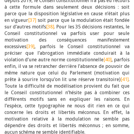
depuis 2019, le Conseil constitutionnel n’a pas eu recours
à cette formule dans seulement deux décisions : soit
parce que la disposition législative en cause n’était plus
en vigueur
[37]
soit parce que la modulation était fondée
sur d’autres motifs
[38]
. Pour les 35 décisions restantes, le
Conseil constitutionnel va parfois user pour seule
motivation des conséquences manifestement
excessives
[39]
, parfois le Conseil constitutionnel va
préciser que l’abrogation immédiate conduirait à la
violation d’une autre norme constitutionnelle
[40]
, parfois
enfin, il va se retrancher derrière l’absence de pouvoir de
même nature que celui du Parlement (motivation qui
prête à sourire lorsqu’on lit une réserve transitoire)
[41]
.
Toute la difficulté de modélisation provient du fait que
le Conseil constitutionnel n’hésite pas à combiner ces
différents motifs sans en expliquer les raisons. En
l’espèce, cette typographie ne nous dit rien en ce qui
concerne les droits et libertés méconnus. En effet, la
motivation relative à la modulation ne semble pas
dépendre des droits et libertés méconnus ; en somme,
aucun schéma ne semble identifiable.