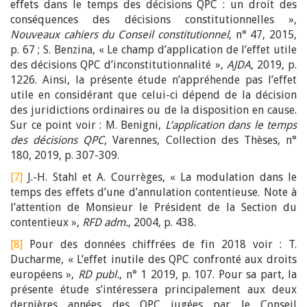
effets dans le temps des décisions QPC : un droit des
conséquences des décisions constitutionnelles »,
Nouveaux cahiers du Conseil constitutionnel
, n° 47, 2015,
p. 67 ; S. Benzina, « Le champ d’application de l’effet utile
des décisions QPC d’inconstitutionnalité »,
AJDA
, 2019, p.
1226. Ainsi, la présente étude n’appréhende pas l’effet
utile en considérant que celui-ci dépend de la décision
des juridictions ordinaires ou de la disposition en cause.
Sur ce point voir : M. Benigni,
L’application dans le temps
des décisions QPC
, Varennes, Collection des Thèses, n°
180, 2019, p. 307-309.
[7]
J.-H. Stahl et A. Courrèges, « La modulation dans le
temps des effets d’une d’annulation contentieuse. Note à
l’attention de Monsieur le Président de la Section du
contentieux »,
RFD adm.
, 2004, p. 438.
[8]
Pour des données chiffrées de fin 2018 voir : T.
Ducharme, « L’effet inutile des QPC confronté aux droits
européens »,
RD publ.
, n° 1 2019, p. 107. Pour sa part, la
présente étude s’intéressera principalement aux deux
dernières années des QPC jugées par le Conseil