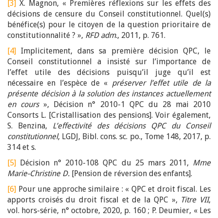
[3]
X. Magnon, « Premières réflexions sur les effets des
décisions de censure du Conseil constitutionnel. Quel(s)
bénéfice(s) pour le citoyen de la question prioritaire de
constitutionnalité ? »,
RFD adm
., 2011, p. 761.
[4]
Implicitement, dans sa première décision QPC, le
Conseil constitutionnel a insisté sur l’importance de
l’effet utile des décisions puisqu’il juge qu’il est
nécessaire en l’espèce de «
préserver l’effet utile de la
présente décision à la solution des instances actuellement
en cours
», Décision n° 2010-1 QPC du 28 mai 2010
Consorts L. [Cristallisation des pensions]. Voir également,
S. Benzina,
L’effectivité des décisions QPC du Conseil
constitutionnel
, LGDJ, Bibl. cons. sc. po., Tome 148, 2017, p.
314 et s.
[5]
Décision n° 2010-108 QPC du 25 mars 2011,
Mme
Marie-Christine D.
[Pension de réversion des enfants].
[6]
Pour une approche similaire : « QPC et droit fiscal. Les
apports croisés du droit fiscal et de la QPC »,
Titre VII
,
vol. hors-série, n° octobre, 2020, p. 160 ; P. Deumier, « Les