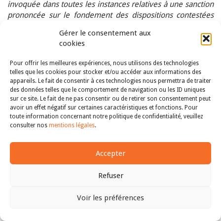
invoquée dans toutes les instances relatives à une sanction
prononcée sur le fondement des dispositions contestées
avant la publication de la présente décision et non
Gérer le consentement aux
définitivement jugées à cette date, à l’exception des
cookies
instances relatives à des sanctions prononcées par l’agence
à la suite de poursuites engagées par une fédération
Pour offrir les meilleures expériences, nous utilisons des technologies
sportive dans les conditions énoncées au paragraphe 8
».
telles que les cookies pour stocker et/ou accéder aux informations des
appareils. Le fait de consentir à ces technologies nous permettra de traiter
[17]
Sur les 35 décisions de non-conformité totale ou
des données telles que le comportement de navigation ou les ID uniques
partielle avec une abrogation immédiate, seules 9 ne
sur ce site. Le fait de ne pas consentir ou de retirer son consentement peut
garantissent pas un effet utile.
avoir un effet négatif sur certaines caractéristiques et fonctions. Pour
toute information concernant notre politique de confidentialité, veuillez
[18]
2021-911/919 QPC ; 2020-898 QPC ; 2020-884 QPC ;
consulter nos
mentions légales
.
2020-862 QPC ; 2020-843 QPC ; 2019-816 QPC ; 2019-789
QPC ; 2018-764 QPC
Accepter
[19]
2020-872 QPC
Refuser
[20]
Décision n° 2010-108 QPC du 25 mars 2011,
Mme
Marie-Christine D.
[Pension de réversion des enfants].
Voir les préférences
[21]
Parfois, le Conseil constitutionnel a également
Haut
recours à la formule suivante : «
Dès lors, il n’y a pas lieu,