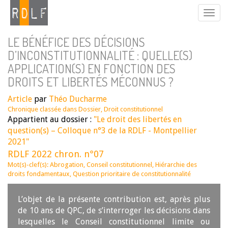
LE BÉNÉFICE DES DÉCISIONS
D’INCONSTITUTIONNALITÉ : QUELLE(S)
APPLICATION(S) EN FONCTION DES
DROITS ET LIBERTÉS MÉCONNUS ?
Article
par
Théo Ducharme
Chronique classée dans
Dossier
,
Droit constitutionnel
Appartient au dossier :
"Le droit des libertés en
question(s) – Colloque n°3 de la RDLF - Montpellier
2021"
RDLF 2022 chron. n°07
Mot(s)-clef(s):
Abrogation
,
Conseil constitutionnel
,
Hiérarchie des
droits fondamentaux
,
Question prioritaire de constitutionnalité
L’objet de la présente contribution est, après plus
de 10 ans de QPC, de s’interroger les décisions dans
lesquelles le Conseil constitutionnel limite ou