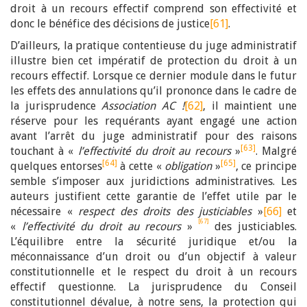
droit à un recours effectif comprend son effectivité et
donc le bénéfice des décisions de justice
[61]
.
D’ailleurs, la pratique contentieuse du juge administratif
illustre bien cet impératif de protection du droit à un
recours effectif. Lorsque ce dernier module dans le futur
les effets des annulations qu’il prononce dans le cadre de
la jurisprudence
Association AC !
[62]
, il maintient une
réserve pour les requérants ayant engagé une action
avant l’arrêt du juge administratif pour des raisons
[63]
touchant à «
l’effectivité du droit au recours
»
. Malgré
[64]
[65]
quelques entorses
à cette «
obligation
»
, ce principe
semble s’imposer aux juridictions administratives. Les
auteurs justifient cette garantie de l’effet utile par le
nécessaire «
respect des droits des justiciables
»
[66]
et
[67]
«
l’effectivité du droit au recours
»
des justiciables.
L’équilibre entre la sécurité juridique et/ou la
méconnaissance d’un droit ou d’un objectif à valeur
constitutionnelle et le respect du droit à un recours
effectif questionne. La jurisprudence du Conseil
constitutionnel dévalue, à notre sens, la protection qui