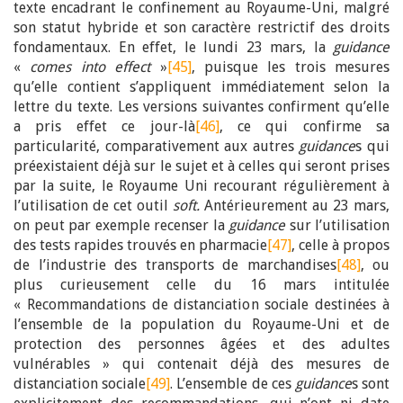
texte encadrant le confinement au Royaume-Uni, malgré
son statut hybride et son caractère restrictif des droits
fondamentaux. En effet, le lundi 23 mars, la
guidance
«
comes into effect
»
[45]
, puisque les trois mesures
qu’elle contient s’appliquent immédiatement selon la
lettre du texte. Les versions suivantes confirment qu’elle
a pris effet ce jour-là
[46]
, ce qui confirme sa
particularité, comparativement aux autres
guidance
s qui
préexistaient déjà sur le sujet et à celles qui seront prises
par la suite, le Royaume Uni recourant régulièrement à
l’utilisation de cet outil
soft.
Antérieurement au 23 mars,
on peut par exemple recenser la
guidance
sur l’utilisation
des tests rapides trouvés en pharmacie
[47]
, celle à propos
de l’industrie des transports de marchandises
[48]
, ou
plus curieusement celle du 16 mars intitulée
« Recommandations de distanciation sociale destinées à
l’ensemble de la population du Royaume-Uni et de
protection des personnes âgées et des adultes
vulnérables » qui contenait déjà des mesures de
distanciation sociale
[49]
. L’ensemble de ces
guidance
s sont