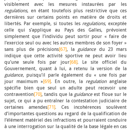
visiblement avec les mesures instaurées par les
regulations
, en étant toutefois plus restrictive que ces
dernières sur certains points en matière de droits et
libertés. Par exemple, si toutes les
regulation
s
, exceptée
celle qui s’applique au Pays des Galles, prévoient
simplement que l’individu peut sortir pour « faire de
l’exercice seul ou avec les autres membres de son foyer »
sans plus de précisions
[67]
, la
guidance
du 23 mars
indique que cette activité sportive ne peut avoir lieu
qu’une seule fois par jour
[68]
. Le site officiel du
Gouvernement, quant à lui, a retenu la version de la
guidance
, puisqu’il parle également du « une fois par
jour maximum »
[69]
. En outre, la
regulation
anglaise
spécifie bien que seul un adulte peut recevoir une
contravention
[70]
, tandis que la
guidance
est floue sur le
sujet, ce qui a pu entraîner la contestation judiciaire de
certaines amendes
[71]
. Ces incohérences soulèvent
d’importantes questions au regard de la qualification de
l’élément matériel des infractions et pourraient conduire
à une interrogation sur la qualité de la base légale en cas