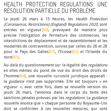
HEALTH PROTECTION REGULATIONS: UNE
RÉSOLUTION PARTIELLE DU PROBLÈME
Le jeudi 26 mars à 13 heures, les
Health Protection
(Coronavirus, Restrictions) (England) Regulations 2020,
sont
entrées en vigueur
[60]
, prévoyant de manière plus
précise l’obligation de fermeture des commerces, les
interdictions de déplacement et de rassemblement et les
modalités de contravention, suivies par celles du 26 et 28
pour le Pays des Galles
[61]
, l’Ecosse
[62]
et l’Irlande du
nord
[63]
.
Au-delà du questionnement sur la légalité des
regulations
en elles-mêmes du point de vue du droit des droits de
l’homme
[64]
, une nouvelle curiosité juridique apparaît :
la
guidance
n’est pas supprimée. Elle est toujours « en
vigueur », avec cette fois, dans sa nouvelle version du
jeudi 26 mars, l’annonce dans le corps du texte des
sanctions pénales prévues par les
regulation
s
. La
guidance
nouvelle énonce que « chaque personne du Royaume-Uni
doit se conformer à ces nouvelles mesures, qui sont