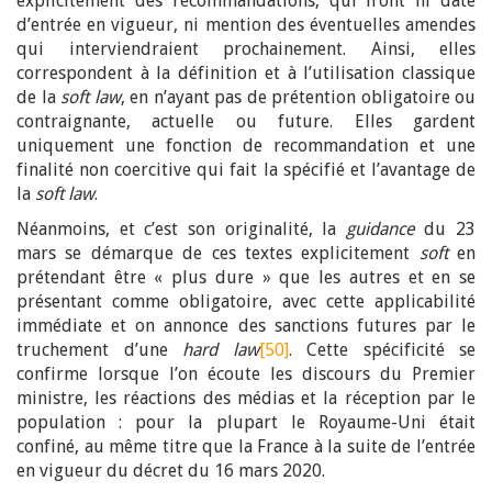
explicitement des recommandations, qui n’ont ni date
d’entrée en vigueur, ni mention des éventuelles amendes
qui interviendraient prochainement. Ainsi, elles
correspondent à la définition et à l’utilisation classique
de la
soft law
, en n’ayant pas de prétention obligatoire ou
contraignante, actuelle ou future. Elles gardent
uniquement une fonction de recommandation et une
finalité non coercitive qui fait la spécifié et l’avantage de
la
soft law
.
Néanmoins, et c’est son originalité, la
guidance
du 23
mars se démarque de ces textes explicitement
soft
en
prétendant être « plus dure » que les autres et en se
présentant comme obligatoire, avec cette applicabilité
immédiate et on annonce des sanctions futures par le
truchement d’une
hard law
[50]
. Cette spécificité se
confirme lorsque l’on écoute les discours du Premier
ministre, les réactions des médias et la réception par le
population : pour la plupart le Royaume-Uni était
confiné, au même titre que la France à la suite de l’entrée
en vigueur du décret du 16 mars 2020.