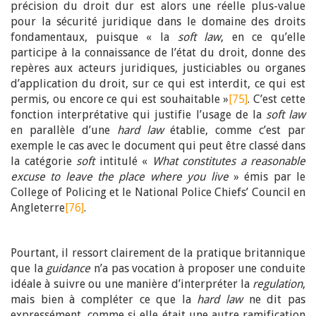
précision du droit dur est alors une réelle plus-value
pour la sécurité juridique dans le domaine des droits
fondamentaux, puisque « la
soft law
, en ce qu’elle
participe à la connaissance de l’état du droit, donne des
repères aux acteurs juridiques, justiciables ou organes
d’application du droit, sur ce qui est interdit, ce qui est
permis, ou encore ce qui est souhaitable »
[75]
. C’est cette
fonction interprétative qui justifie l’usage de la
soft law
en parallèle d’une
hard law
établie, comme c’est par
exemple le cas avec le document qui peut être classé dans
la catégorie
soft
intitulé «
What constitutes a reasonable
excuse to leave the place where you live
» émis par le
College of Policing et le National Police Chiefs’ Council en
Angleterre
[76]
.
Pourtant, il ressort clairement de la pratique britannique
que la
guidance
n’a pas vocation à proposer une conduite
idéale à suivre ou une manière d’interpréter la
regulation
,
mais bien à compléter ce que la
hard law
ne dit pas
expressément, comme si elle était une autre ramification