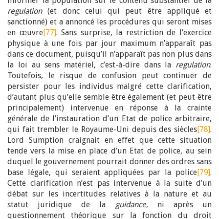
informer la population sur le contenu substantiel de la
regulation
(et donc celui qui peut être appliqué et
sanctionné) et a annoncé les procédures qui seront mises
en œuvre
[77]
. Sans surprise, la restriction de l’exercice
physique à une fois par jour maximum n’apparaît pas
dans ce document, puisqu’il n’apparaît pas non plus dans
la loi au sens matériel, c’est-à-dire dans la
regulation
.
Toutefois, le risque de confusion peut continuer de
persister pour les individus malgré cette clarification,
d’autant plus qu’elle semble être également (et peut être
principalement) intervenue en réponse à la crainte
générale de l’instauration d’un Etat de police arbitraire,
qui fait trembler le Royaume-Uni depuis des siècles
[78]
.
Lord Sumption craignait en effet que cette situation
tende vers la mise en place d’un Etat de police, au sein
duquel le gouvernement pourrait donner des ordres sans
base légale, qui seraient appliquées par la police
[79]
.
Cette clarification n’est pas intervenue à la suite d’un
débat sur les incertitudes relatives à la nature et au
statut juridique de la
guidance
, ni après un
questionnement théorique sur la fonction du droit