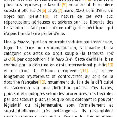
plusieurs reprises par la suite
[5]
, notamment de manière
substantielle les 24
[6]
et 25
[7]
mars 2020. Loin d’être un
objet non identifié
[8]
, la nature de cet acte aux
répercussions sérieuses et sévères sur les libertés des
britanniques fait partie d’une catégorie spécifique qui
n’a pas fini de faire parler d’elle.
Une
guidance
, que l’on pourrait traduire par instruction,
ligne directrice ou recommandation, fait partie de la
catégorie des actes de droit souple (la fameuse
soft
law
[9]
, par opposition à la
hard law
). Cette dernière, bien
connue par la doctrine en droit international public
[10]
et en droit de l’Union européenne
[11]
, est restée
longtemps mystérieuse et controversée au sein de la
doctrine française
[12]
, notamment du fait de la difficulté
de s’accorder sur une définition précise. Ces textes,
pouvant être adoptés selon des procédures très flexibles
par des acteurs plus variés que ceux détenant le pouvoir
législatif ou réglementaire, sont formellement et
substantiellement très hétérogènes. Ils ressemblent
parfois comme deux gouttes d’eau à des lois adoptées