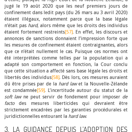
jugé le 19 août 2020 que les neuf premiers jours de
confinement dans ledit pays (du 26 mars au 3 avril 2020)
étaient illégaux, notamment parce que la base légale
n’était pas
hard
, alors même que les droits des individus
étaient fortement restreints
[57]
. En effet, les discours et
annonces de sanctions donnaient l’impression forte que
les mesures de confinement étaient contraignantes, alors
que ce n’était nullement le cas. Puisque ces normes ont
été interprétées comme telles par la population qui a
adapté son comportement en fonction, la Cour conclu
que cette situation a affecté sans base légale les droits et
libertés des individus
[58]
. Dès lors, ces mesures auraient
dû être prises par de la
hard law
et la Nouvelle-Zélande
est condamnée
[59]
. L’incertitude autour du statut de la
soft law
ne peut servir de fondement pour imposer
de
facto
des mesures liberticides qui devraient être
strictement encadrées par les garanties procédurales et
juridictionnelles entourant la
hard law
.
3. LA GUIDANCE DEPUIS L’ADOPTION DES