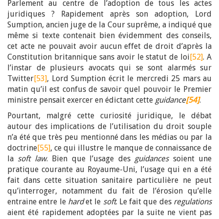
Parlement au centre de l’adoption de tous les actes
juridiques ? Rapidement après son adoption, Lord
Sumption, ancien juge de la Cour suprême, a indiqué que
même si texte contenait bien évidemment des conseils,
cet acte ne pouvait avoir aucun effet de droit d’après la
Constitution britannique sans avoir le statut de loi
[52]
. A
l’instar de plusieurs avocats qui se sont alarmés sur
Twitter
[53]
, Lord Sumption écrit le mercredi 25 mars au
matin qu’il est confus de savoir quel pouvoir le Premier
ministre pensait exercer en édictant cette
guidance
[54]
.
Pourtant, malgré cette curiosité juridique, le débat
autour des implications de l’utilisation du droit souple
n’a été que très peu mentionné dans les médias ou par la
doctrine
[55]
, ce qui illustre le manque de connaissance de
la
soft law
. Bien que l’usage des
guidances
soient une
pratique courante au Royaume-Uni, l’usage qui en a été
fait dans cette situation sanitaire particulière ne peut
qu’interroger, notamment du fait de l’érosion qu’elle
entraine entre le
hard
et le
soft
. Le fait que des
regulations
aient été rapidement adoptées par la suite ne vient pas