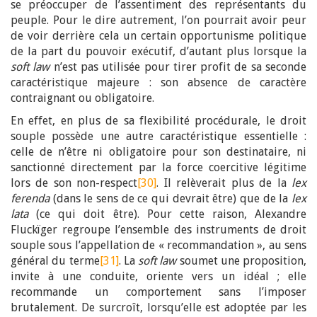
se préoccuper de l’assentiment des représentants du
peuple. Pour le dire autrement, l’on pourrait avoir peur
de voir derrière cela un certain opportunisme politique
de la part du pouvoir exécutif, d’autant plus lorsque la
soft law
n’est pas utilisée pour tirer profit de sa seconde
caractéristique majeure : son absence de caractère
contraignant ou obligatoire.
En effet, en plus de sa flexibilité procédurale, le droit
souple possède une autre caractéristique essentielle :
celle de n’être ni obligatoire pour son destinataire, ni
sanctionné directement par la force coercitive légitime
lors de son non-respect
[30]
. Il relèverait plus de la
lex
ferenda
(dans le sens de ce qui devrait être) que de la
lex
lata
(ce qui doit être). Pour cette raison, Alexandre
Fluckïger regroupe l’ensemble des instruments de droit
souple sous l’appellation de « recommandation », au sens
général du terme
[31]
. La
soft law
soumet une proposition,
invite à une conduite, oriente vers un idéal ; elle
recommande un comportement sans l’imposer
brutalement. De surcroît, lorsqu’elle est adoptée par les