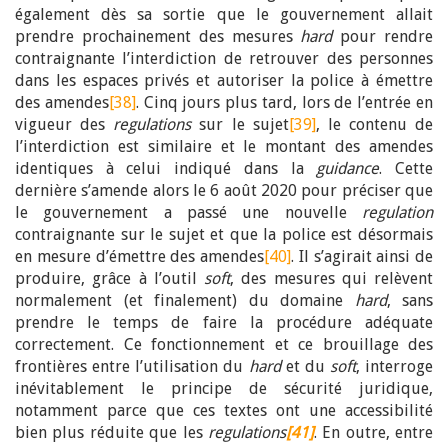
également dès sa sortie que le gouvernement allait
prendre prochainement des mesures
hard
pour rendre
contraignante l’interdiction de retrouver des personnes
dans les espaces privés et autoriser la police à émettre
des amendes
[38]
. Cinq jours plus tard, lors de l’entrée en
vigueur des
regulations
sur le sujet
[39]
, le contenu de
l’interdiction est similaire et le montant des amendes
identiques à celui indiqué dans la
guidance
. Cette
dernière s’amende alors le 6 août 2020 pour préciser que
le gouvernement a passé une nouvelle
regulation
contraignante sur le sujet et que la police est désormais
en mesure d’émettre des amendes
[40]
. Il s’agirait ainsi de
produire, grâce à l’outil
soft
, des mesures qui relèvent
normalement (et finalement) du domaine
hard
, sans
prendre le temps de faire la procédure adéquate
correctement. Ce fonctionnement et ce brouillage des
frontières entre l’utilisation du
hard
et du
soft
, interroge
inévitablement le principe de sécurité juridique,
notamment parce que ces textes ont une accessibilité
bien plus réduite que les
regulations
[41]
. En outre, entre