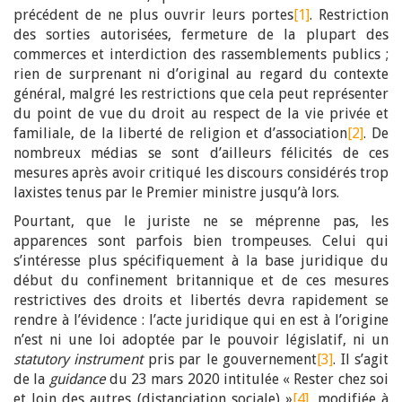
précédent de ne plus ouvrir leurs portes
[1]
. Restriction
des sorties autorisées, fermeture de la plupart des
commerces et interdiction des rassemblements publics ;
rien de surprenant ni d’original au regard du contexte
général, malgré les restrictions que cela peut représenter
du point de vue du droit au respect de la vie privée et
familiale, de la liberté de religion et d’association
[2]
. De
nombreux médias se sont d’ailleurs félicités de ces
mesures après avoir critiqué les discours considérés trop
laxistes tenus par le Premier ministre jusqu’à lors.
Pourtant, que le juriste ne se méprenne pas, les
apparences sont parfois bien trompeuses. Celui qui
s’intéresse plus spécifiquement à la base juridique du
début du confinement britannique et de ces mesures
restrictives des droits et libertés devra rapidement se
rendre à l’évidence : l’acte juridique qui en est à l’origine
n’est ni une loi adoptée par le pouvoir législatif, ni un
statutory instrument
pris par le gouvernement
[3]
. Il s’agit
de la
guidance
du 23 mars 2020 intitulée « Rester chez soi
et loin des autres (distanciation sociale) »
[4]
, modifiée à