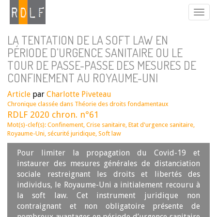
LA TENTATION DE LA SOFT LAW EN
PÉRIODE D’URGENCE SANITAIRE OU LE
TOUR DE PASSE-PASSE DES MESURES DE
CONFINEMENT AU ROYAUME-UNI
Article
par
Charlotte Piveteau
Chronique classée dans
Théorie des droits fondamentaux
RDLF 2020 chron. n°61
Mot(s)-clef(s):
Confinement
,
Crise sanitaire
,
Etat d'urgence sanitaire
,
Royaume-Uni
,
sécurité juridique
,
Soft law
Pour limiter la propagation du Covid-19 et
instaurer des mesures générales de distanciation
sociale restreignant les droits et libertés des
individus, le Royaume-Uni a initialement recouru à
la soft law. Cet instrument juridique non
contraignant et non obligatoire présente de
nombreux avantages en période d’urgence sanitaire