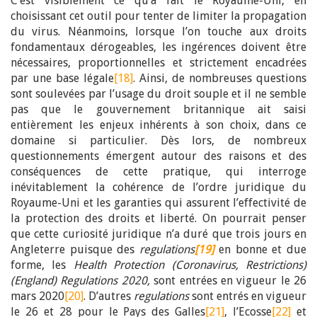
C’est visiblement ce qu’a fait le Royaume-Uni, en
choisissant cet outil pour tenter de limiter la propagation
du virus. Néanmoins, lorsque l’on touche aux droits
fondamentaux dérogeables, les ingérences doivent être
nécessaires, proportionnelles et strictement encadrées
par une base légale
[18]
. Ainsi, de nombreuses questions
sont soulevées par l’usage du droit souple et il ne semble
pas que le gouvernement britannique ait saisi
entièrement les enjeux inhérents à son choix, dans ce
domaine si particulier. Dès lors, de nombreux
questionnements émergent autour des raisons et des
conséquences de cette pratique, qui interroge
inévitablement la cohérence de l’ordre juridique du
Royaume-Uni et les garanties qui assurent l’effectivité de
la protection des droits et liberté. On pourrait penser
que cette curiosité juridique n’a duré que trois jours en
Angleterre puisque des
regulations
[19]
en bonne et due
forme, les
Health Protection (Coronavirus, Restrictions)
(England) Regulations 2020,
sont entrées en vigueur le 26
mars 2020
[20]
. D’autres
regulation
s
sont entrés en vigueur
le 26 et 28 pour le Pays des Galles
[21]
, l’Ecosse
[22]
et