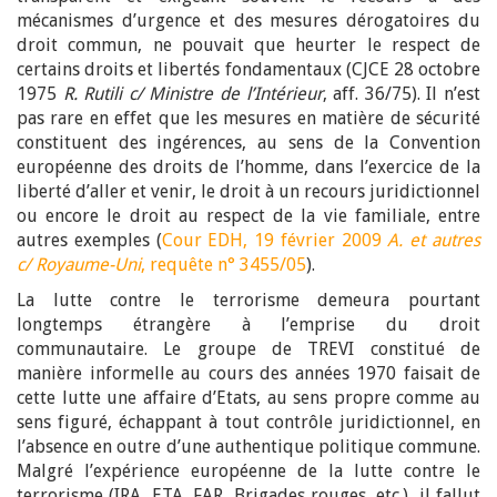
mécanismes d’urgence et des mesures dérogatoires du
droit commun, ne pouvait que heurter le respect de
certains droits et libertés fondamentaux (CJCE 28 octobre
1975
R. Rutili c/ Ministre de l’Intérieur
, aff. 36/75). Il n’est
pas rare en effet que les mesures en matière de sécurité
constituent des ingérences, au sens de la Convention
européenne des droits de l’homme, dans l’exercice de la
liberté d’aller et venir, le droit à un recours juridictionnel
ou encore le droit au respect de la vie familiale, entre
autres exemples (
Cour EDH, 19 février 2009
A. et autres
c/ Royaume-Uni
, requête n° 3455/05
).
La lutte contre le terrorisme demeura pourtant
longtemps étrangère à l’emprise du droit
communautaire. Le groupe de TREVI constitué de
manière informelle au cours des années 1970 faisait de
cette lutte une affaire d’Etats, au sens propre comme au
sens figuré, échappant à tout contrôle juridictionnel, en
l’absence en outre d’une authentique politique commune.
Malgré l’expérience européenne de la lutte contre le
terrorisme (IRA, ETA, FAR, Brigades rouges, etc.), il fallut