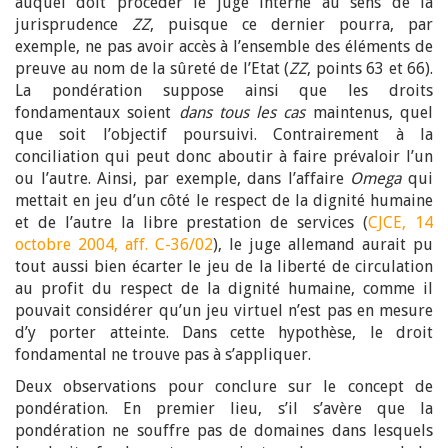
auquel doit procéder le juge interne au sens de la
jurisprudence
ZZ
, puisque ce dernier pourra, par
exemple, ne pas avoir accès à l’ensemble des éléments de
preuve au nom de la sûreté de l’Etat (
ZZ
, points 63 et 66).
La pondération suppose ainsi que les droits
fondamentaux soient
dans tous les cas
maintenus, quel
que soit l’objectif poursuivi. Contrairement à la
conciliation qui peut donc aboutir à faire prévaloir l’un
ou l’autre. Ainsi, par exemple, dans l’affaire
Omega
qui
mettait en jeu d’un côté le respect de la dignité humaine
et de l’autre la libre prestation de services (
CJCE, 14
octobre 2004, aff. C-36/02
), le juge allemand aurait pu
tout aussi bien écarter le jeu de la liberté de circulation
au profit du respect de la dignité humaine, comme il
pouvait considérer qu’un jeu virtuel n’est pas en mesure
d’y porter atteinte. Dans cette hypothèse, le droit
fondamental ne trouve pas à s’appliquer.
Deux observations pour conclure sur le concept de
pondération. En premier lieu, s’il s’avère que la
pondération ne souffre pas de domaines dans lesquels