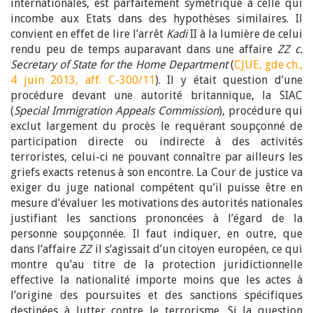
internationales, est parfaitement symétrique à celle qui
incombe aux Etats dans des hypothèses similaires. Il
convient en effet de lire l’arrêt
Kadi
II à la lumière de celui
rendu peu de temps auparavant dans une affaire
ZZ c.
Secretary of State for the Home Department
(
CJUE, gde ch.,
4 juin 2013, aff. C-300/11
). Il y était question d’une
procédure devant une autorité britannique, la SIAC
(
Special Immigration Appeals Commission
), procédure qui
exclut largement du procès le requérant soupçonné de
participation directe ou indirecte à des activités
terroristes, celui-ci ne pouvant connaître par ailleurs les
griefs exacts retenus à son encontre. La Cour de justice va
exiger du juge national compétent qu’il puisse être en
mesure d’évaluer les motivations des autorités nationales
justifiant les sanctions prononcées à l’égard de la
personne soupçonnée. Il faut indiquer, en outre, que
dans l’affaire
ZZ
il s’agissait d’un citoyen européen, ce qui
montre qu’au titre de la protection juridictionnelle
effective la nationalité importe moins que les actes à
l’origine des poursuites et des sanctions spécifiques
destinées à lutter contre le terrorisme. Si la question