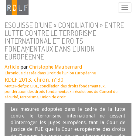
ESQUISSE D’UNE « CONCILIATION » ENTRE
LUTTE CONTRE LE TERRORISME
INTERNATIONAL ET DROITS
FONDAMENTAUX DANS L’UNION
EUROPÉENNE
Article
par
Christophe Maubernard
Chronique classée dans
Droit de l'Union Européenne
RDLF 2013, chron. n°30
Mot(s)-clef(s):
CJUE
,
conciliation des droits fondamentaux
,
pondération des droits fondamentaux
,
résolutions du Conseil de
sécurité
,
terrorisme
,
Union de droit
Les mesures adoptées dans le cadre de la lutte
contre le terrorisme international ne cessent
d’interroger les juges européens, tant la Cour de
justice de l’UE que la Cour européenne des droits
de l’homme. Au centre de ces interrogations celle