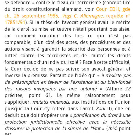
se défendre » contre le fléau du terrorisme (concept tiré
du droit constitutionnel allemand, voir
Cour EDH, gde
ch., 26 septembre 1995,
Vogt C. Allemagne
, requête n°
17851/91
). Si la thèse de l’avocat général avait le mérite
de la clarté, sa mise en œuvre n’était pourtant pas aisée,
car comment concilier dès lors ce qui n’est pas
comparable, d’un côté des actes, des procédures et des
actions visant à garantir la sécurité des personnes et à
lutter contre les terroristes et de l’autre les droits
fondamentaux d’un individu isolé ? Face à cette difficulté,
la Cour décide de ne pas suivre son avocat général et
inverse la prémisse. Partant de l’idée qu’ «
il n’existe pas
de présomption en faveur de l’existence et du bien-fondé
des raisons invoquées par une autorité
» (Affaire
ZZ
précitée, point 61. Le même raisonnement peut
s’appliquer,
mutatis mutandis
, aux institutions de l’Union
puisque la Cour s’y réfère dans l’arrêt
Kadi
II), elle en
déduit que doit s’opérer une «
pondération du droit à une
protection juridictionnelle effective avec la nécessité
d’assurer la protection de la sûreté de l’Etat
» (
Ibid
. point