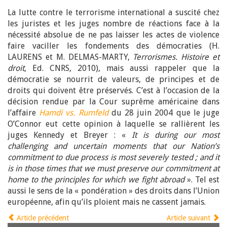
La lutte contre le terrorisme international a suscité chez
les juristes et les juges nombre de réactions face à la
nécessité absolue de ne pas laisser les actes de violence
faire vaciller les fondements des démocraties (H.
LAURENS et M. DELMAS-MARTY,
Terrorismes. Histoire et
droit
, Ed. CNRS, 2010), mais aussi rappeler que la
démocratie se nourrit de valeurs, de principes et de
droits qui doivent être préservés. C’est à l’occasion de la
décision rendue par la Cour suprême américaine dans
l’affaire
Hamdi vs. Rumfeld
du 28 juin 2004 que le juge
O’Connor eut cette opinion à laquelle se rallièrent les
juges Kennedy et Breyer : «
It is during our most
challenging and uncertain moments that our Nation’s
commitment to due process is most severely tested ; and it
is in those times that we must preserve our commitment at
home to the principles for which we fight abroad
». Tel est
aussi le sens de la « pondération » des droits dans l’Union
européenne, afin qu’ils ploient mais ne cassent jamais.
Article précédent
Article suivant