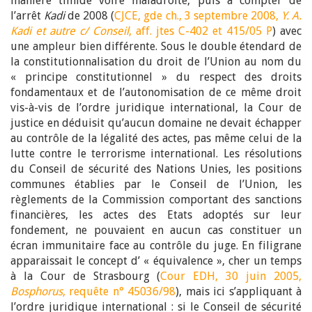
manière timide voire maladroite, puis à compter de
l’arrêt
Kadi
de 2008 (
CJCE, gde ch., 3 septembre 2008,
Y. A.
Kadi et autre c/ Conseil
, aff. jtes C-402 et 415/05 P
) avec
une ampleur bien différente. Sous le double étendard de
la constitutionnalisation du droit de l’Union au nom du
« principe constitutionnel » du respect des droits
fondamentaux et de l’autonomisation de ce même droit
vis-à-vis de l’ordre juridique international, la Cour de
justice en déduisit qu’aucun domaine ne devait échapper
au contrôle de la légalité des actes, pas même celui de la
lutte contre le terrorisme international. Les résolutions
du Conseil de sécurité des Nations Unies, les positions
communes établies par le Conseil de l’Union, les
règlements de la Commission comportant des sanctions
financières, les actes des Etats adoptés sur leur
fondement, ne pouvaient en aucun cas constituer un
écran immunitaire face au contrôle du juge. En filigrane
apparaissait le concept d’ « équivalence », cher un temps
à la Cour de Strasbourg (
Cour EDH, 30 juin 2005,
Bosphorus
, requête n° 45036/98
), mais ici s’appliquant à
l’ordre juridique international : si le Conseil de sécurité