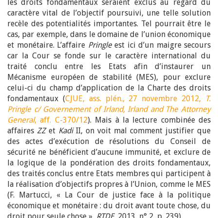
les droits fondamentaux seraient exclus au regard du
caractère vital de l’objectif poursuivi, une telle solution
recèle des potentialités importantes. Tel pourrait être le
cas, par exemple, dans le domaine de l’union économique
et monétaire. L’affaire
Pringle
est ici d’un maigre secours
car la Cour se fonde sur le caractère international du
traité conclu entre les Etats afin d’instaurer un
Mécanisme européen de stabilité (MES), pour exclure
celui-ci du champ d’application de la Charte des droits
fondamentaux (
CJUE, ass. plén., 27 novembre 2012,
T.
Pringle c/ Governement of Irland, Irland and The Attorney
General
, aff. C-370/12
). Mais à la lecture combinée des
affaires
ZZ
et
Kadi
II, on voit mal comment justifier que
des actes d’exécution de résolutions du Conseil de
sécurité ne bénéficient d’aucune immunité, et exclure de
la logique de la pondération des droits fondamentaux,
des traités conclus entre Etats membres qui participent à
la réalisation d’objectifs propres à l’Union, comme le MES
(F. Martucci, « La Cour de justice face à la politique
économique et monétaire : du droit avant toute chose, du
droit pour seule chose »,
RTDE
, 2013, n° 2, p. 239).