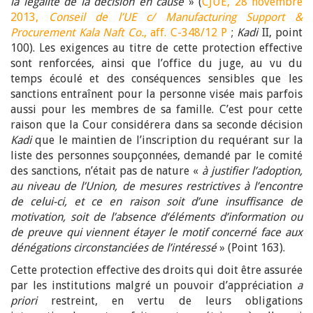
la légalité de la décision en cause
» (
CJUE, 28 novembre
2013,
Conseil de l’UE c/ Manufacturing Support &
Procurement Kala Naft Co.
, aff. C-348/12 P
;
Kadi
II, point
100). Les exigences au titre de cette protection effective
sont renforcées, ainsi que l’office du juge, au vu du
temps écoulé et des conséquences sensibles que les
sanctions entraînent pour la personne visée mais parfois
aussi pour les membres de sa famille. C’est pour cette
raison que la Cour considérera dans sa seconde décision
Kadi
que le maintien de l’inscription du requérant sur la
liste des personnes soupçonnées, demandé par le comité
des sanctions, n’était pas de nature «
à justifier l’adoption,
au niveau de l’Union, de mesures restrictives à l’encontre
de celui-ci, et ce en raison soit d’une insuffisance de
motivation, soit de l’absence d’éléments d’information ou
de preuve qui viennent étayer le motif concerné face aux
dénégations circonstanciées de l’intéressé
» (Point 163).
Cette protection effective des droits qui doit être assurée
par les institutions malgré un pouvoir d’appréciation
a
priori
restreint, en vertu de leurs obligations