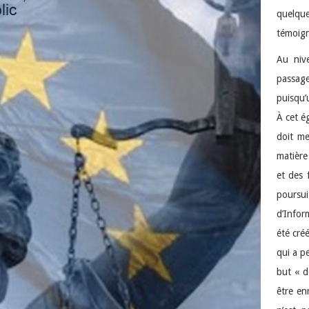
quelqu
témoign
Au niv
passage
puisqu’
À cet é
doit me
matière
et des 
poursu
d’Infor
été cré
qui a p
but « d
être en