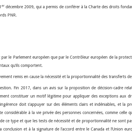
er
1
décembre 2009, qui a permis de conférer à la Charte des droits fondame
cords PNR.
ant par le Parlement européen que par le Contrôleur européen de la prote
taux qu’ils comportent.
tivement remis en cause la nécessité et la proportionnalité des transferts 
stion. Fin 2017, dans un avis sur la proposition de décision-cadre relati
inement constituer un motif légitime pour appliquer des exceptions aux dr
’ingérence doit s’appuyer sur des éléments clairs et indéniables, et la 
nte considérable à la vie privée des personnes concernées, comme celle 
 de ce type et que les tests de nécessité et de proportionnalité ne sont p
 la conclusion et à la signature de l’accord entre le Canada et l’Union eu