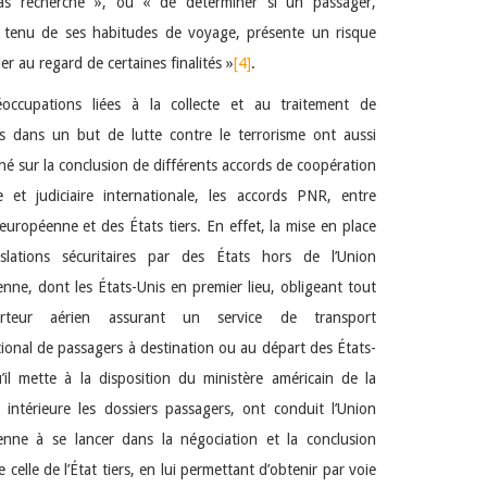
pas recherché », ou « de déterminer si un passager,
 tenu de ses habitudes de voyage, présente un risque
ier au regard de certaines finalités »
[4]
.
éoccupations liées à la collecte et au traitement de
 dans un but de lutte contre le terrorisme ont aussi
é sur la conclusion de différents accords de coopération
re et judiciaire internationale, les accords PNR, entre
 européenne et des États tiers. En effet, la mise en place
islations sécuritaires par des États hors de l’Union
nne, dont les États-Unis en premier lieu, obligeant tout
orteur aérien assurant un service de transport
tional de passagers à destination ou au départ des États-
’il mette à la disposition du ministère américain de la
é intérieure les dossiers passagers, ont conduit l’Union
nne à se lancer dans la négociation et la conclusion
celle de l’État tiers, en lui permettant d’obtenir par voie