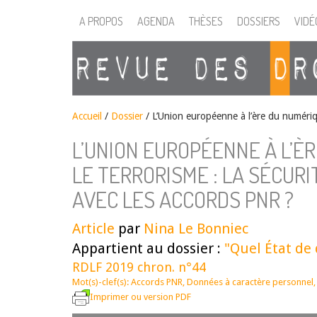
A PROPOS
AGENDA
THÈSES
DOSSIERS
VIDÉ
Accueil
/
Dossier
/
L’Union européenne à l’ère du numérique
L’UNION EUROPÉENNE À L’È
LE TERRORISME : LA SÉCURI
AVEC LES ACCORDS PNR ?
Article
par
Nina Le Bonniec
Appartient au dossier :
"Quel État de 
RDLF 2019 chron. n°44
Mot(s)-clef(s):
Accords PNR
,
Données à caractère personnel
Imprimer ou version PDF