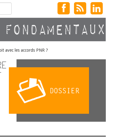
roit avec les accords PNR ?
RE
T