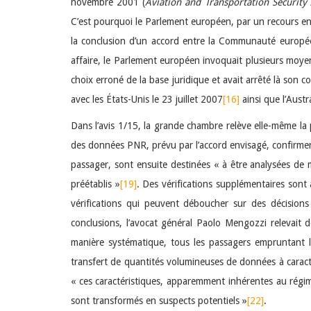
novembre 2001 (
Aviation and Transportation Security 
C’est pourquoi le Parlement européen, par un recours en
la conclusion d’un accord entre la Communauté européen
affaire, le Parlement européen invoquait plusieurs moyen
choix erroné de la base juridique et avait arrêté là son 
avec les États-Unis le 23 juillet 2007
[16]
ainsi que l’Austr
Dans l’avis 1/15, la grande chambre relève elle-même la p
des données PNR, prévu par l’accord envisagé, confirment
passager, sont ensuite destinées « à être analysées de
préétablis »
[19]
. Des vérifications supplémentaires sont
vérifications qui peuvent déboucher sur des décisions 
conclusions, l’avocat général Paolo Mengozzi relevait d
manière systématique, tous les passagers empruntant le
transfert de quantités volumineuses de données à caract
« ces caractéristiques, apparemment inhérentes au régi
sont transformés en suspects potentiels »
[22]
.