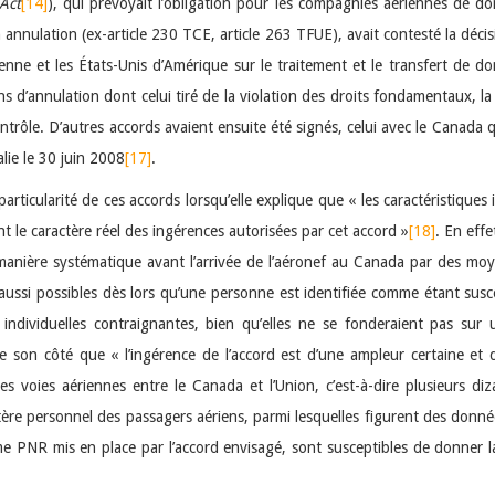
Act
[14]
), qui prévoyait l’obligation pour les compagnies aériennes de 
 annulation (ex-article 230 TCE, article 263 TFUE), avait contesté la d
ne et les États-Unis d’Amérique sur le traitement et le transfert de d
s d’annulation dont celui tiré de la violation des droits fondamentaux, 
contrôle. D’autres accords avaient ensuite été signés, celui avec le Canada 
alie le 30 juin 2008
[17]
.
articularité de ces accords lorsqu’elle explique que « les caractéristiques 
 le caractère réel des ingérences autorisées par cet accord »
[18]
. En eff
 manière systématique avant l’arrivée de l’aéronef au Canada par des moy
 aussi possibles dès lors qu’une personne est identifiée comme étant susc
individuelles contraignantes, bien qu’elles ne se fonderaient pas sur 
e son côté que « l’ingérence de l’accord est d’une ampleur certaine et 
s voies aériennes entre le Canada et l’Union, c’est-à-dire plusieurs diz
ère personnel des passagers aériens, parmi lesquelles figurent des donné
me PNR mis en place par l’accord envisagé, sont susceptibles de donner 