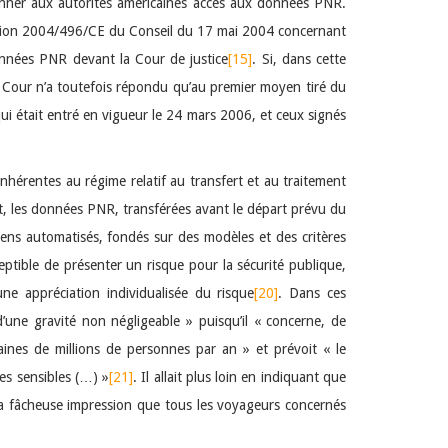
donner aux autorités américaines accès aux données PNR.
écision 2004/496/CE du Conseil du 17 mai 2004 concernant
onnées PNR devant la Cour de justice
[15]
. Si, dans cette
la Cour n’a toutefois répondu qu’au premier moyen tiré du
qui était entré en vigueur le 24 mars 2006, et ceux signés
inhérentes au régime relatif au transfert et au traitement
et, les données PNR, transférées avant le départ prévu du
ens automatisés, fondés sur des modèles et des critères
eptible de présenter un risque pour la sécurité publique,
une appréciation individualisée du risque
[20]
. Dans ces
d’une gravité non négligeable » puisqu’il « concerne, de
aines de millions de personnes par an » et prévoit « le
es sensibles (…) »
[21]
. Il allait plus loin en indiquant que
la fâcheuse impression que tous les voyageurs concernés