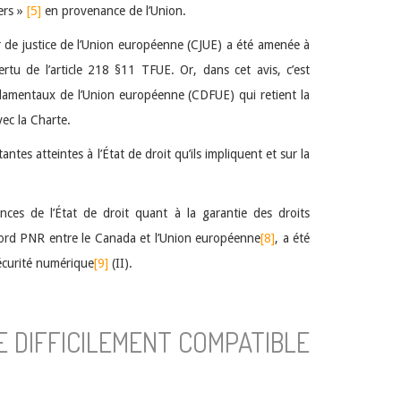
ers »
[5]
en provenance de l’Union.
ur de justice de l’Union européenne (CJUE) a été amenée à
rtu de l’article 218 §11 TFUE. Or, dans cet avis, c’est
fondamentaux de l’Union européenne (CDFUE) qui retient la
vec la Charte.
ntes atteintes à l’État de droit qu’ils impliquent et sur la
nces de l’État de droit quant à la garantie des droits
ccord PNR entre le Canada et l’Union européenne
[8]
, a été
sécurité numérique
[9]
(II).
RE DIFFICILEMENT COMPATIBLE