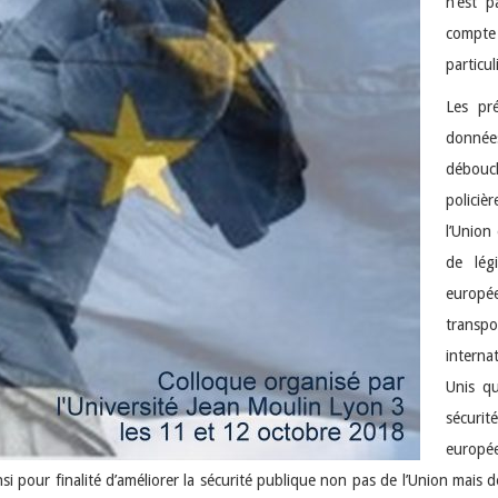
n’est 
compte
particul
Les pr
données
débouch
policiè
l’Union
de lég
europée
transp
interna
Unis qu
sécurit
europée
 pour finalité d’améliorer la sécurité publique non pas de l’Union mais de 