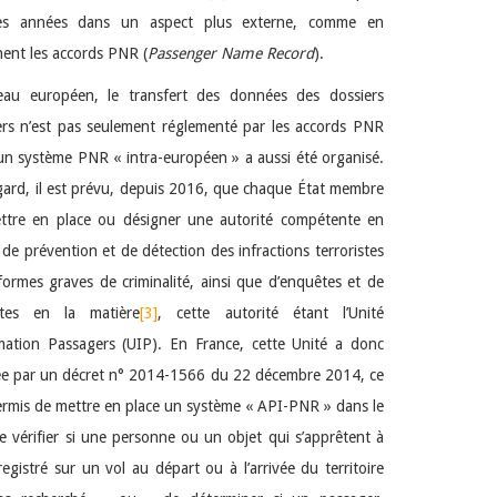
es années dans un aspect plus externe, comme en
ent les accords PNR (
Passenger Name Record
).
eau européen, le transfert des données des dossiers
rs n’est pas seulement réglementé par les accords PNR
un système PNR « intra-européen » a aussi été organisé.
gard, il est prévu, depuis 2016, que chaque État membre
ttre en place ou désigner une autorité compétente en
 de prévention et de détection des infractions terroristes
formes graves de criminalité, ainsi que d’enquêtes et de
ites en la matière
[3]
, cette autorité étant l’Unité
mation Passagers (UIP). En France, cette Unité a donc
ée par un décret n° 2014-1566 du 22 décembre 2014, ce
ermis de mettre en place un système « API-PNR » dans le
e vérifier si une personne ou un objet qui s’apprêtent à
registré sur un vol au départ ou à l’arrivée du territoire