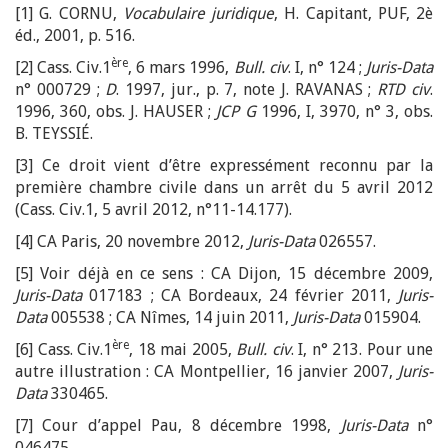
[1] G. CORNU,
Vocabulaire juridique
, H. Capitant, PUF, 2è
éd., 2001, p. 516.
ère
[2] Cass. Civ.1
, 6 mars 1996,
Bull. civ
. I, n° 124 ;
Juris-Data
n° 000729 ;
D
. 1997, jur., p. 7, note J. RAVANAS ;
RTD civ
.
1996, 360, obs. J. HAUSER ;
JCP G
1996, I, 3970, n° 3, obs.
B. TEYSSIÉ.
[3] Ce droit vient d’être expressément reconnu par la
première chambre civile dans un arrêt du 5 avril 2012
(Cass. Civ.1, 5 avril 2012, n°11-14.177).
[4] CA Paris, 20 novembre 2012,
Juris-Data
026557.
[5] Voir déjà en ce sens : CA Dijon, 15 décembre 2009,
Juris-Data
017183 ; CA Bordeaux, 24 février 2011,
Juris-
Data
005538 ; CA Nîmes, 14 juin 2011,
Juris-Data
015904.
ère
[6] Cass. Civ.1
, 18 mai 2005,
Bull. civ
. I, n° 213. Pour une
autre illustration : CA Montpellier, 16 janvier 2007,
Juris-
Data
330465.
[7] Cour d’appel Pau, 8 décembre 1998,
Juris-Data
n°
046475.