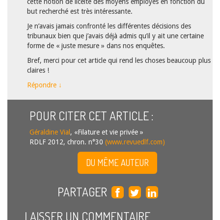
cette notion de licéité des moyens employés en fonction du
but recherché est très intéressante.
Je n’avais jamais confronté les différentes décisions des
tribunaux bien que j’avais déjà admis qu’il y ait une certaine
forme de « juste mesure » dans nos enquêtes.
Bref, merci pour cet article qui rend les choses beaucoup plus
claires !
Répondre
↓
POUR CITER CET ARTICLE :
Géraldine Vial
, «Filature et vie privée »
RDLF 2012, chron. n°30
(www.revuedlf.com)
DU MÊME AUTEUR
PARTAGER
LAISSER UN COMMENTAIRE