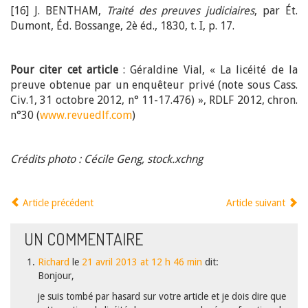
[16] J. BENTHAM,
Traité des preuves judiciaires
, par Ét.
Dumont, Éd. Bossange, 2è éd., 1830, t. I, p. 17.
Pour citer cet article
: Géraldine Vial, « La licéité de la
preuve obtenue par un enquêteur privé (note sous Cass.
Civ.1, 31 octobre 2012, n° 11-17.476) », RDLF 2012, chron.
n°30 (
www.revuedlf.com
)
Crédits photo : Cécile Geng, stock.xchng
Article précédent
Article suivant
UN
COMMENTAIRE
Richard
le
21 avril 2013 at 12 h 46 min
dit:
Bonjour,
je suis tombé par hasard sur votre article et je dois dire que