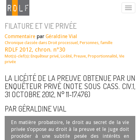
FILATURE ET VIE PRIVÉE
Commentaire
par
Géraldine Vial
Chronique classée dans
Droit processuel
,
Personnes, famille
RDLF 2012, chron. n°30
Mot(s)-clef(s):
Enquêteur privé
,
Licéité
,
Preuve
,
Proportionnalité
,
Vie
privée
LA LICÉITÉ DE LA PREUVE OBTENUE PAR UN
ENQUÊTEUR PRIVÉ (NOTE SOUS CASS. CIV.1,
31 OCTOBRE 2012, N° 11-17.476)
PAR GÉRALDINE VIAL
En matière probatoire, le droit au secret de la vie
privée s’oppose au droit à la preuve et le juge doit
procéder à une subtile pesée des intérêts en