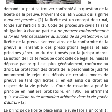
le
demandeur peut se trouver confronté à la question de la
licéité de la preuve. Provenant du latin
licitus
qui signifie
«
qui est permis
» [1], la licéité est un concept doctrinal,
fondé sur l’article 9 du Code de procédure civile faisant
obligation à chaque partie «
de prouver conformément à
la loi les faits nécessaires au succès de sa prétention
». La
licéité de la preuve s’entend ainsi de la conformité de la
preuve à l’ensemble des prescriptions légales et aux
principes généraux du droit posés par la jurisprudence.
La notion de licéité recoupe donc celle de légalité, mais la
dépasse par ce qui est, plus généralement, conforme au
droit. La protection des droits de la personnalité justifie
notamment le rejet des débats de certains modes de
preuve en tant qu’illicites. Il en est ainsi du droit au
respect de la vie privée. La Cour de cassation a posé le
principe en matière probatoire, en 1996, en affirmant
qu’«
est illicite toute immixtion arbitraire dans la vie privée
d’autrui
» [2].
Le principe de licéité place ainsi le juge face à un conflit :