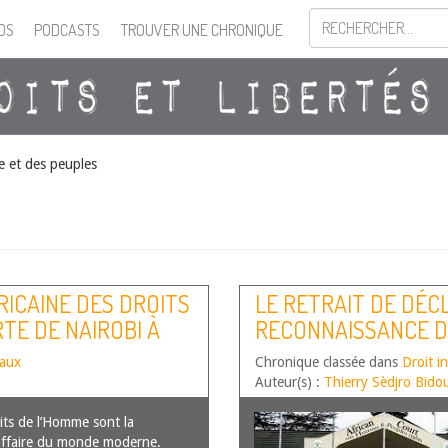
OS
PODCASTS
TROUVER UNE CHRONIQUE
e et des peuples
RICAINE DES DROITS
LE RETRAIT DE DÉC
RTE DE NAIROBI À
RECONNAISSANCE D
ES
AFRICAINE DES DRO
taux
Chronique classée dans
Droit i
LE CAS DU BÉNIN
Auteur(s) :
Thierry Sèdjro Bido
ts de l’Homme sont la
ffaire du monde moderne.