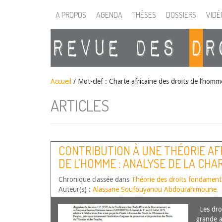
A PROPOS
AGENDA
THÈSES
DOSSIERS
VIDÉ
Accueil
/
Mot-clef : Charte africaine des droits de l’homm
ARTICLES
CONTRIBUTION À UNE THÉORIE AF
DE L’HOMME : ANALYSE DE LA CHA
PARTIR DES TRADITIONS AFRICAIN
Chronique classée dans
Théorie des droits fondamen
Auteur(s) :
Alassane Soufouyanou Abdourahimoune
Les droi
grande a