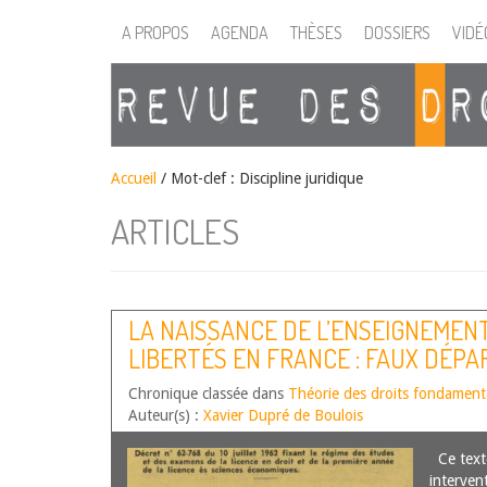
A PROPOS
AGENDA
THÈSES
DOSSIERS
VIDÉ
Accueil
/
Mot-clef : Discipline juridique
ARTICLES
LA NAISSANCE DE L’ENSEIGNEMEN
LIBERTÉS EN FRANCE : FAUX DÉP
DONNE
Chronique classée dans
Théorie des droits fondamen
Auteur(s) :
Xavier Dupré de Boulois
Ce texte
intervent