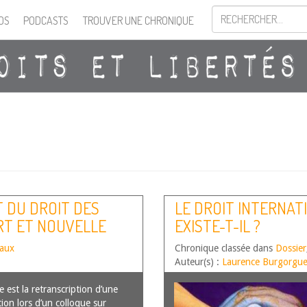
OS
PODCASTS
TROUVER UNE CHRONIQUE
T DU DROIT DES
LE DROIT INTERNAT
ART ET NOUVELLE
EXISTE-T-IL ?
taux
Chronique classée dans
Dossier
Auteur(s) :
Laurence Burgorgue
 est la retranscription d’une
ion lors d’un colloque sur