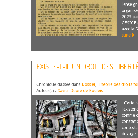
l’enseig
organisé
2023 par
CESICE (
avec la 
suite
EXISTE-T-IL UN DROIT DES LIBERT
Chronique classée dans
Dossier
,
Théorie des droits 
Auteur(s) :
Xavier Dupré de Boulois
Cette co
l’existen
comme di
constat q
contestab
dégager 