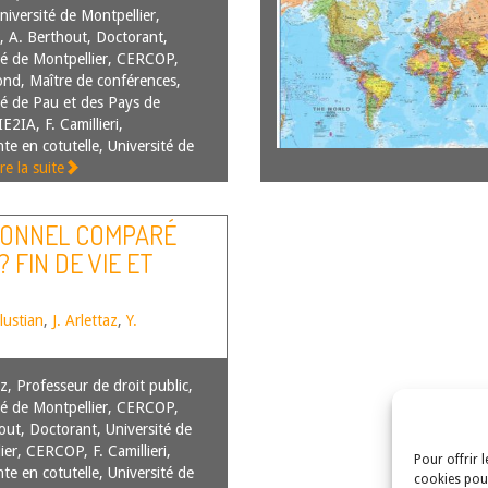
niversité de Montpellier,
A. Berthout, Doctorant,
té de Montpellier, CERCOP,
nd, Maître de conférences,
té de Pau et des Pays de
IE2IA, F. Camillieri,
te en cotutelle, Université de
ire la suite
IONNEL COMPARÉ
? FIN DE VIE ET
lustian
,
J. Arlettaz
,
Y.
az, Professeur de droit public,
té de Montpellier, CERCOP,
out, Doctorant, Université de
ier, CERCOP, F. Camillieri,
Pour offrir 
te en cotutelle, Université de
cookies pour