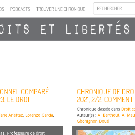
OS
PODCASTS
TROUVER UNE CHRONIQUE
IONNEL COMPARÉ
CHRONIQUE DE DRO
3. LE DROIT
2021, 2/2. COMMENT 
NEMENT SAIN OU LE
CONSTITUTION
Chronique classée dans
Droit c
dane Arlettaz
,
Lorenzo Garcia
,
Auteur(s) :
A. Berthout
,
A. Mau
Gbohignon Doué
taz, Professeure de droit