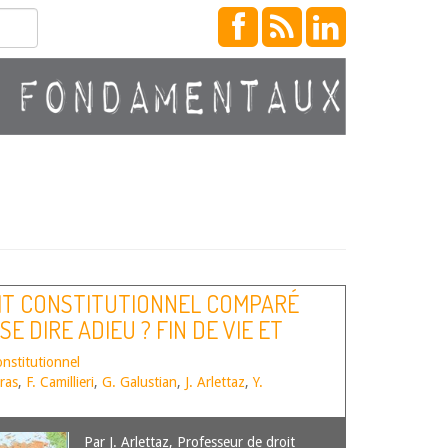
IT CONSTITUTIONNEL COMPARÉ
SE DIRE ADIEU ? FIN DE VIE ET
onstitutionnel
ras
,
F. Camillieri
,
G. Galustian
,
J. Arlettaz
,
Y.
Par J. Arlettaz, Professeur de droit