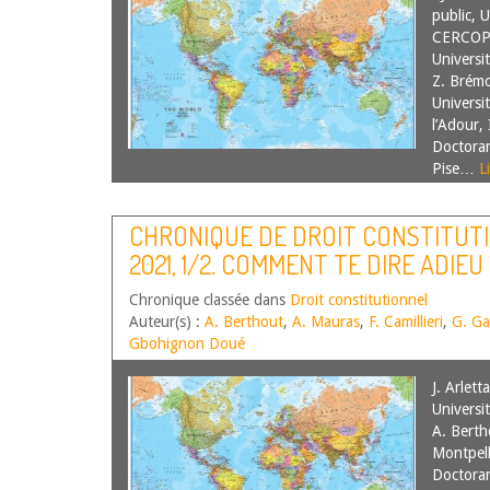
public, U
CERCOP, 
Universi
Z. Brémo
Universi
l’Adour, 
Doctoran
Pise…
L
CHRONIQUE DE DROIT CONSTITUT
2021, 1/2. COMMENT TE DIRE ADIEU 
CONSTITUTION
Chronique classée dans
Droit constitutionnel
Auteur(s) :
A. Berthout
,
A. Mauras
,
F. Camillieri
,
G. Ga
Gbohignon Doué
J. Arlett
Universi
A. Berth
Montpell
Doctoran