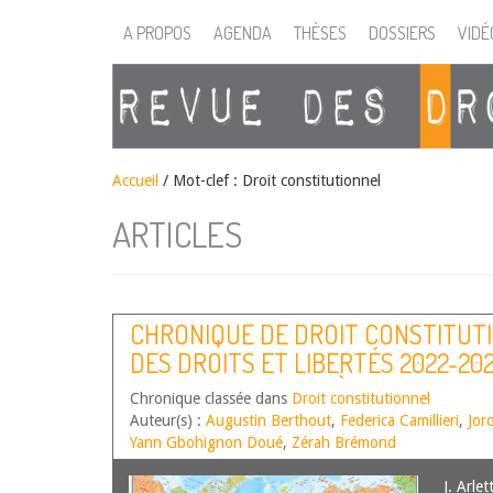
A PROPOS
AGENDA
THÈSES
DOSSIERS
VIDÉ
Accueil
/
Mot-clef : Droit constitutionnel
ARTICLES
CHRONIQUE DE DROIT CONSTITUT
DES DROITS ET LIBERTÉS 2022-202
CONSTITUTIONNEL À UN ENVIRON
Chronique classée dans
Droit constitutionnel
CHAMP DES POSSIBLES
Auteur(s) :
Augustin Berthout
,
Federica Camillieri
,
Jor
Yann Gbohignon Doué
,
Zérah Brémond
J. Arlet