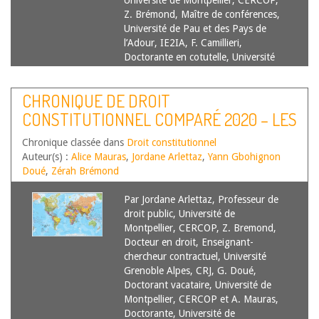
Université de Montpellier, CERCOP,
Z. Brémond, Maître de conférences,
Université de Pau et des Pays de
l’Adour, IE2IA, F. Camillieri,
Doctorante en cotutelle, Université
de Pise…
Lire la suite
CHRONIQUE DE DROIT
CONSTITUTIONNEL COMPARÉ 2020 – LES
EXCLUS DU DROIT DE VOTE OU LES
Chronique classée dans
Droit constitutionnel
NOUVEAUX ENJEUX DE LA
Auteur(s) :
Alice Mauras
,
Jordane Arlettaz
,
Yann Gbohignon
CITOYENNETÉ
Doué
,
Zérah Brémond
Par Jordane Arlettaz, Professeur de
droit public, Université de
Montpellier, CERCOP, Z. Bremond,
Docteur en droit, Enseignant-
chercheur contractuel, Université
Grenoble Alpes, CRJ, G. Doué,
Doctorant vacataire, Université de
Montpellier, CERCOP et A. Mauras,
Doctorante, Université de