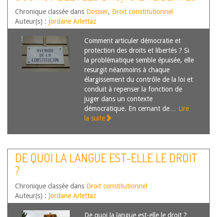
DANS UN CONTEXTE DÉMOCRATIQUE
Chronique classée dans
Dossier
,
Droit constitutionnel
Auteur(s) :
Jordane Arlettaz
Comment articuler démocratie et
protection des droits et libertés ? Si
la problématique semble épuisée, elle
resurgit néanmoins à chaque
élargissement du contrôle de la loi et
conduit à repenser la fonction de
juger dans un contexte
démocratique. En cernant de…
Lire
la suite
DE QUOI LA LANGUE EST-ELLE LE DROIT
?
Chronique classée dans
Droit constitutionnel
Auteur(s) :
Jordane Arlettaz
De quoi la langue est-elle le droit ?