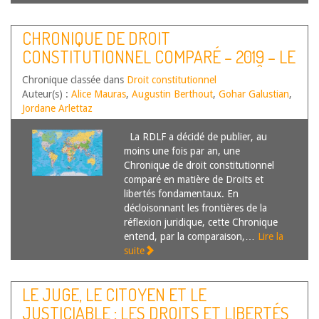
Montpellier, CERCOP En matière…
Lire la suite
CHRONIQUE DE DROIT
CONSTITUTIONNEL COMPARÉ – 2019 – LE
MARIAGE ENTRE PERSONNES DE MÊME
Chronique classée dans
Droit constitutionnel
SEXE DEVANT LE JUGE
Auteur(s) :
Alice Mauras
,
Augustin Berthout
,
Gohar Galustian
,
Jordane Arlettaz
La RDLF a décidé de publier, au
moins une fois par an, une
Chronique de droit constitutionnel
comparé en matière de Droits et
libertés fondamentaux. En
décloisonnant les frontières de la
réflexion juridique, cette Chronique
entend, par la comparaison,…
Lire la
suite
LE JUGE, LE CITOYEN ET LE
JUSTICIABLE : LES DROITS ET LIBERTÉS