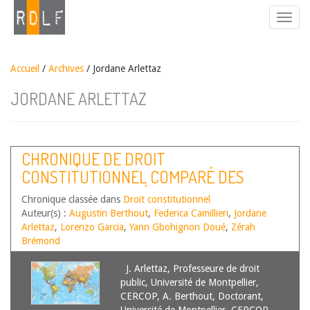
Accueil
/
Archives
/ Jordane Arlettaz
JORDANE ARLETTAZ
CHRONIQUE DE DROIT
CONSTITUTIONNEL COMPARÉ DES
DROITS ET LIBERTÉS 2022-2023. LE
Chronique classée dans
Droit constitutionnel
DROIT CONSTITUTIONNEL À UN
Auteur(s) :
Augustin Berthout
,
Federica Camillieri
,
Jordane
ENVIRONNEMENT SAIN OU LE CHAMP
Arlettaz
,
Lorenzo Garcia
,
Yann Gbohignon Doué
,
Zérah
Brémond
DES POSSIBLES
J. Arlettaz, Professeure de droit
public, Université de Montpellier,
CERCOP, A. Berthout, Doctorant,