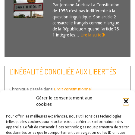
Par Jordane Arlettaz La Constitution
de 1958 n’est pas indifférente à la
question linguistique. Son article 2
consacre le français comme « langue
de la République » quand l’article 75-
1 intègre les…
Lire la suite
L’INÉGALITÉ CONCILIÉE AUX LIBERTÉS
Chronique classée dans
Droit constitutionnel
Auteur(s) :
Jordane Arlettaz
Gérer le consentement aux
cookies
L’inégalité conciliée aux libertés : le
compromis critiquable de la décision
Pour offrir les meilleures expériences, nous utilisons des technologies
QPC sur le droit local d’Alsace-
telles que les cookies pour stocker et/ou accéder aux informations des
Moselle Par Jordane Arlettaz Saisi
appareils. Le fait de consentir à ces technologies nous permettra de traiter
pour la première fois d’une question
des données telles que le comportement de navigation ou les ID uniques