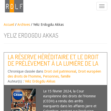
Accueil
/
Archives
/ Yeliz Erdogdu Akkas
YELIZ ERDOGDU AKKAS
LA RÉSERVE HÉRÉDITAIRE ET LE DROIT
DE PRÉLÈVEMENT À LA LUMIÈRE DE LA
CONV. EDH
Chronique classée dans
Droit civil patrimonial
,
Droit européen
des droits de l'homme
,
Personnes, famille
Auteur(s) :
Yeliz Erdogdu Akkas
Le 15 février 2024, la Cour
européenne des droits de l’Homme
(CEDH) a rendu des arrêts
marquants dans les affaires Jarre et