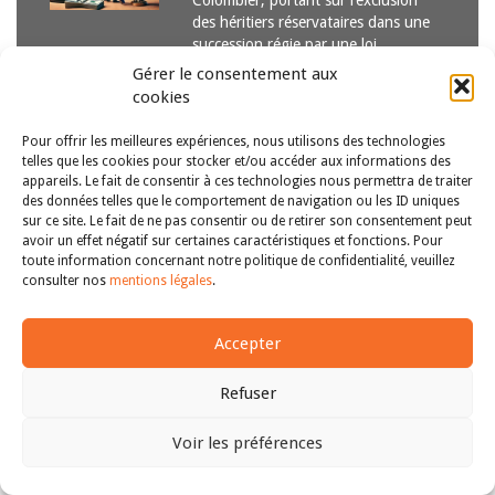
Colombier, portant sur l’exclusion
des héritiers réservataires dans une
succession régie par une loi
étrangère et les conséquences…
Lire
Gérer le consentement aux
la suite
cookies
Pour offrir les meilleures expériences, nous utilisons des technologies
telles que les cookies pour stocker et/ou accéder aux informations des
appareils. Le fait de consentir à ces technologies nous permettra de traiter
des données telles que le comportement de navigation ou les ID uniques
sur ce site. Le fait de ne pas consentir ou de retirer son consentement peut
avoir un effet négatif sur certaines caractéristiques et fonctions. Pour
Copyright © 2011-2026
Revue des droits et libertés fondamentaux
toute information concernant notre politique de confidentialité, veuillez
| Tous droits réservés |
mentions légales
consulter nos
mentions légales
.
Accepter
Refuser
Voir les préférences
Haut