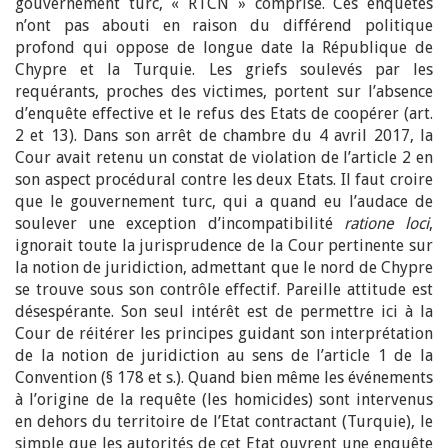
gouvernement turc, « RTCN » comprise. Ces enquêtes
n’ont pas abouti en raison du différend politique
profond qui oppose de longue date la République de
Chypre et la Turquie. Les griefs soulevés par les
requérants, proches des victimes, portent sur l’absence
d’enquête effective et le refus des Etats de coopérer (art.
2 et 13). Dans son arrêt de chambre du 4 avril 2017, la
Cour avait retenu un constat de violation de l’article 2 en
son aspect procédural contre les deux Etats. Il faut croire
que le gouvernement turc, qui a quand eu l’audace de
soulever une exception d’incompatibilité
ratione loci
,
ignorait toute la jurisprudence de la Cour pertinente sur
la notion de juridiction, admettant que le nord de Chypre
se trouve sous son contrôle effectif. Pareille attitude est
désespérante. Son seul intérêt est de permettre ici à la
Cour de réitérer les principes guidant son interprétation
de la notion de juridiction au sens de l’article 1 de la
Convention (§ 178 et s.). Quand bien même les événements
à l’origine de la requête (les homicides) sont intervenus
en dehors du territoire de l’Etat contractant (Turquie), le
simple que les autorités de cet Etat ouvrent une enquête