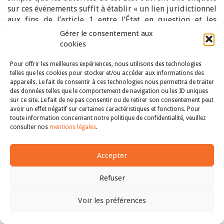
sur ces événements suffit à établir « un lien juridictionnel
aux fins de l’article 1 entre l’État en question et les
proches de la victime qui saisissent ultérieurement la
Gérer le consentement aux
Cour » (§ 188). Une telle dissociation de l’enquête du fait
cookies
constitutif de l’ingérence apparaît comme d’autant plus
justifiée que le juge européen s’est prononcé en 2009 en
Pour offrir les meilleures expériences, nous utilisons des technologies
telles que les cookies pour stocker et/ou accéder aux informations des
faveur de la détachabilité de l’obligation procédurale
appareils. Le fait de consentir à ces technologies nous permettra de traiter
31
résultant de l’article 2
. En l’espèce, une enquête a bien
des données telles que le comportement de navigation ou les ID uniques
été ouverte par les autorités de la « RTCN » sur le
sur ce site. Le fait de ne pas consentir ou de retirer son consentement peut
meurtre des proches des requérants. Au surplus,
avoir un effet négatif sur certaines caractéristiques et fonctions. Pour
toute information concernant notre politique de confidentialité, veuillez
l’obligation procédurale d’enquête pesait bien sur la
consulter nos
mentions légales
.
Turquie. En prêtant une attention toute particulière à la
situation au nord de Chypre et à la fuite des auteurs
présumés des meurtres en « RTCN » dont la Turquie avait
Accepter
été informée, l’arrêt entend clairement démontrer que
toute autre solution reviendrait à laisser impunies des
Refuser
atteintes au droit à la vie. Par conséquent, l’arrêt écarte
l’exception d’incompatibilité
ratione loci
. À la question de
Voir les préférences
savoir si les Etats défendeurs, Chypre et la Turquie, ont
Haut
mené des enquêtes effectives sur les meurtres, la grande