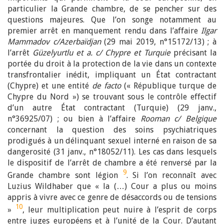
particulier la Grande chambre, de se pencher sur des
questions majeures. Que l’on songe notamment au
premier arrêt en manquement rendu dans l’affaire
Ilgar
Mammadov c/Azerbaïdjan
(29 mai 2019, n°15172/13) ; à
l’arrêt
Güzelyurtlu et a. c/ Chypre et Turquie
précisant la
portée du droit à la protection de la vie dans un contexte
transfrontalier inédit, impliquant un État contractant
(Chypre) et une entité
de facto
(« République turque de
Chypre du Nord ») se trouvant sous le contrôle effectif
d’un autre État contractant (Turquie) (29 janv.,
n°36925/07) ; ou bien à l’affaire
Rooman c/ Belgique
concernant la question des soins psychiatriques
prodigués à un délinquant sexuel interné en raison de sa
dangerosité (31 janv., n°18052/11). Les cas dans lesquels
le dispositif de l’arrêt de chambre a été renversé par la
9
Grande chambre sont légion
. Si l’on reconnaît avec
Luzius Wildhaber que « la (…) Cour a plus ou moins
appris à vivre avec ce genre de désaccords ou de tensions
10
»
, leur multiplication peut nuire à l’esprit de corps
entre juges européens et à l’unité de la Cour. D’autant