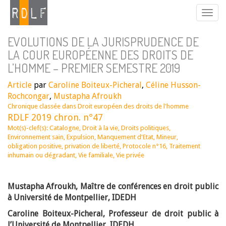
EVOLUTIONS DE LA JURISPRUDENCE DE
LA COUR EUROPÉENNE DES DROITS DE
L’HOMME – PREMIER SEMESTRE 2019
Article
par
Caroline Boiteux-Picheral
,
Céline Husson-
Rochcongar
,
Mustapha Afroukh
Chronique classée dans
Droit européen des droits de l'homme
RDLF 2019 chron. n°47
Mot(s)-clef(s):
Catalogne
,
Droit à la vie
,
Droits politiques
,
Environnement sain
,
Expulsion
,
Manquement d'Etat
,
Mineur
,
obligation positive
,
privation de liberté
,
Protocole n°16
,
Traitement
inhumain ou dégradant
,
Vie familiale
,
Vie privée
Mustapha Afroukh, Maître de conférences en droit public
à Université de Montpellier, IDEDH
Caroline Boiteux-Picheral, Professeur de droit public à
l’Université de Montpellier, IDEDH