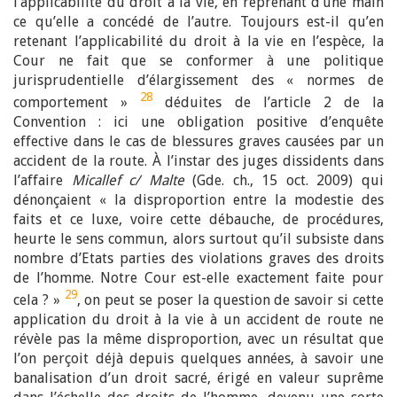
l’applicabilité du droit à la vie, en reprenant d’une main
ce qu’elle a concédé de l’autre. Toujours est-il qu’en
retenant l’applicabilité du droit à la vie en l’espèce, la
Cour ne fait que se conformer à une politique
jurisprudentielle d’élargissement des « normes de
28
comportement »
déduites de l’article 2 de la
Convention : ici une obligation positive d’enquête
effective dans le cas de blessures graves causées par un
accident de la route. À l’instar des juges dissidents dans
l’affaire
Micallef c/ Malte
(Gde. ch., 15 oct. 2009) qui
dénonçaient « la disproportion entre la modestie des
faits et ce luxe, voire cette débauche, de procédures,
heurte le sens commun, alors surtout qu’il subsiste dans
nombre d’Etats parties des violations graves des droits
de l’homme. Notre Cour est-elle exactement faite pour
29
cela ? »
, on peut se poser la question de savoir si cette
application du droit à la vie à un accident de route ne
révèle pas la même disproportion, avec un résultat que
l’on perçoit déjà depuis quelques années, à savoir une
banalisation d’un droit sacré, érigé en valeur suprême