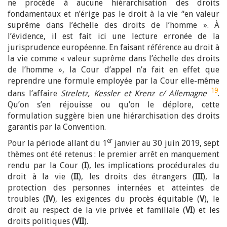
ne procède à aucune hiérarchisation des droits
fondamentaux et n’érige pas le droit à la vie “en valeur
suprême dans l’échelle des droits de l’homme ». À
l’évidence, il est fait ici une lecture erronée de la
jurisprudence européenne. En faisant référence au droit à
la vie comme « valeur suprême dans l’échelle des droits
de l’homme », la Cour d’appel n’a fait en effet que
reprendre une formule employée par la Cour elle-même
19
dans l’affaire
Streletz, Kessler et Krenz c/ Allemagne
.
Qu’on s’en réjouisse ou qu’on le déplore, cette
formulation suggère bien une hiérarchisation des droits
garantis par la Convention.
er
Pour la période allant du 1
janvier au 30 juin 2019, sept
thèmes ont été retenus : le premier arrêt en manquement
rendu par la Cour (
I
), les implications procédurales du
droit à la vie (
II
), les droits des étrangers (
III
), la
protection des personnes internées et atteintes de
troubles (
IV
), les exigences du procès équitable (
V
), le
droit au respect de la vie privée et familiale (
VI
) et les
droits politiques (
VII
).