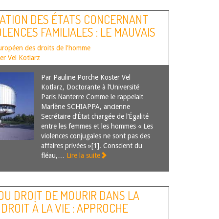
GATION DES ÉTATS CONCERNANT
OLENCES FAMILIALES : LE MAUVAIS
uropéen des droits de l'homme
er Vel Kotlarz
Par Pauline Porche Koster Vel
Kotlarz, Doctorante à l’Université
Paris Nanterre Comme le rappelait
Marlène SCHIAPPA, ancienne
Secrétaire d’État chargée de l’Égalité
entre les femmes et les hommes « Les
violences conjugales ne sont pas des
affaires privées »[1]. Conscient du
fléau,…
Lire la suite
DU DROIT DE MOURIR DANS LA
DROIT À LA VIE : APPROCHE