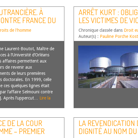
UTRANCIÈRE. À
ARRÊT KURT : OBLI
CONTRE FRANCE DU
LES VICTIMES DE VI
SIGNAL ?
roits de l'homme
Chronique classée dans
Droit e
Auteur(s) :
Pauline Porche Kost
ne Laurent-Boutot, Maître de
es à l’Université d’Orléans
s affaires permettent aux
rs de revenir aux
ents de leurs premières
ns doctorales. En 1999, celle
e ces quelques lignes était
par l’affaire Selmouni contre
]. Après l’uppercut…
Lire la
CE DE LA COUR
LA REVENDICATION 
MME – PREMIER
DIGNITÉ AU NOM DU 