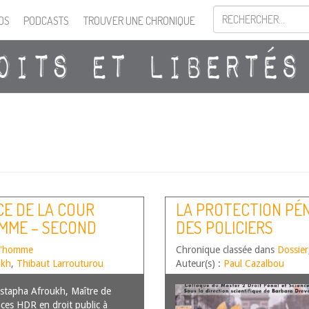
OS
PODCASTS
TROUVER UNE CHRONIQUE
CE DE LA COUR
LA PROTECTION PÉNA
OMME – SECOND
DES POLICIERS
 l'homme
Chronique classée dans
Dossier
ukh
,
Thibaut Larrouturou
Auteur(s) :
Paul Cazalbou
tapha Afroukh, Maître de
ces HDR en droit public à