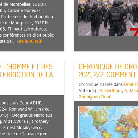
té de Montpellier, IDEDH
5, Caroline Boiteux-
 Professeur de droit public à
sité de Montpellier, IDEDH
5, Thibaut Larrouturou,
e conférences en droit public
rsité de…
Lire la suite
E L’HOMME ET DES
CHRONIQUE DE DRO
NTERDICTION DE LA
2021, 2/2. COMMENT 
QU’ELLE EST
CONSTITUTION
Chronique classée dans
Droit c
ENDAISON ?
Auteur(s) :
A. Berthout
,
A. Mau
Gbohignon Doué
tions sous Cour ADHP,
24, Romward William (req.
16) ; Deogratius Nicholaus
eq. n°017/2016) ; Crospery
et Ernest Mutakyawa c.
ue-Unie de Tanzanie (req.