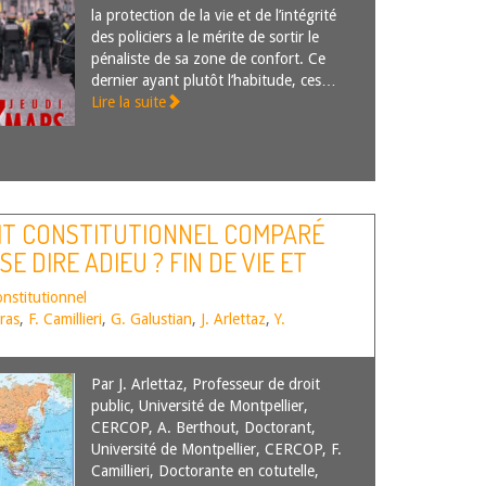
la protection de la vie et de l’intégrité
des policiers a le mérite de sortir le
pénaliste de sa zone de confort. Ce
dernier ayant plutôt l’habitude, ces…
Lire la suite
IT CONSTITUTIONNEL COMPARÉ
SE DIRE ADIEU ? FIN DE VIE ET
onstitutionnel
ras
,
F. Camillieri
,
G. Galustian
,
J. Arlettaz
,
Y.
Par J. Arlettaz, Professeur de droit
public, Université de Montpellier,
CERCOP, A. Berthout, Doctorant,
Université de Montpellier, CERCOP, F.
Camillieri, Doctorante en cotutelle,