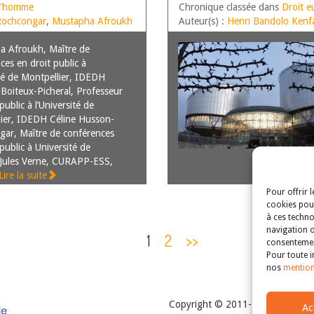
INNOVATRICE ET CO
 l'homme
Chronique classée dans
Droit e
Rochcongar
,
Mustapha Afroukh
Auteur(s) :
Henri Bandolo Kenf
a Afroukh, Maître de
ces en droit public à
té de Montpellier, IDEDH
 Boiteux-Picheral, Professeur
public à l’Université de
ier, IDEDH Céline Husson-
ar, Maître de conférences
public à Université de
 Jules Verne, CURAPP-ESS,
Lire la suite
Pour offrir 
cookies pour
à ces techno
navigation o
1
2
>>
consentement
Pour toute i
nos
mention
Copyright © 2011-2026
Revue de
Ac