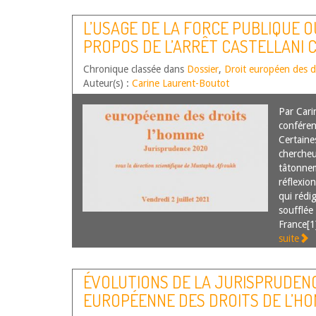
L’USAGE DE LA FORCE PUBLIQUE O
PROPOS DE L’ARRÊT CASTELLANI 
30 AVRIL 2020
Chronique classée dans
Dossier
,
Droit européen des d
Auteur(s) :
Carine Laurent-Boutot
Par Cari
conférenc
Certaine
chercheu
tâtonnem
réflexio
qui rédig
soufflée 
France[1
suite
ÉVOLUTIONS DE LA JURISPRUDEN
EUROPÉENNE DES DROITS DE L’HO