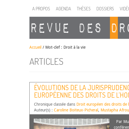
A PROPOS
AGENDA
THÈSES
DOSSIERS
VIDÉ
Accueil
/
Mot-clef : Droit à la vie
ARTICLES
ÉVOLUTIONS DE LA JURISPRUDEN
EUROPÉENNE DES DROITS DE L’H
SEMESTRE 2024
Chronique classée dans
Droit européen des droits de
Auteur(s) :
Caroline Boiteux-Picheral
,
Mustapha Afro
Par Mus
conféren