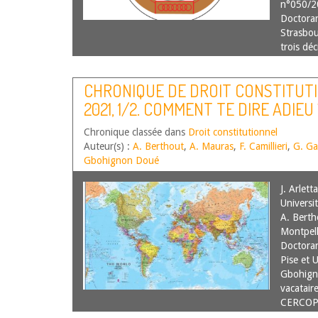
n°050/2
Doctoran
Strasbo
trois dé
CHRONIQUE DE DROIT CONSTITUT
2021, 1/2. COMMENT TE DIRE ADIEU 
CONSTITUTION
Chronique classée dans
Droit constitutionnel
Auteur(s) :
A. Berthout
,
A. Mauras
,
F. Camillieri
,
G. Ga
Gbohignon Doué
J. Arlett
Universi
A. Berth
Montpell
Doctoran
Pise et U
Gbohign
vacataire
CERCOP,