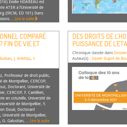
016) Emilie HOAREAU est
te ATER à l’Université de
urg (IRCM, ED 101) Dans
cisions…
Lire la suite
IONNEL COMPARÉ
DES DROITS DE L’H
? FIN DE VIE ET
PUISSANCE DE L’ET
Chronique classée dans
Dossier
lustian
,
J. Arlettaz
,
Y.
Auteur(s) :
Xavier Dupré de Bou
az, Professeur de droit public,
té de Montpellier, CERCOP,
out, Doctorant, Université de
ier, CERCOP, F. Camillieri,
te en cotutelle, Université de
niversité de Montpellier, Y.
on Doué, Doctorant
, Université de Montpellier,
 G. Galustian,…
Lire la suite