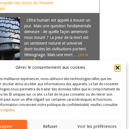
NCILIATRICE DE LA COUR EDH
uropéen des droits de l'homme
ack
L’être humain est appelé à mourir un
jour. Mais une question fondamentale
demeure : de quelle façon aimerions-
nous mourir ? La peur de la mort est
un sentiment naturel et universel
dont toutes les civilisations portent
témoignage. Mais une mort…
Lire la
suite
Gérer le consentement aux cookies
les meilleures expériences, nous utilisons des technologies telles que les
 stocker et/ou accéder aux informations des appareils. Le fait de consentir
logies nous permettra de traiter des données telles que le comportement de
u les ID uniques sur ce site. Le fait de ne pas consentir ou de retirer son
 peut avoir un effet négatif sur certaines caractéristiques et fonctions.
nformation concernant notre politique de confidentialité, veuillez consulter
s légales
.
s droits et libertés fondamentaux
| Tous droits réservés
cepter
Refuser
Voir les préférences