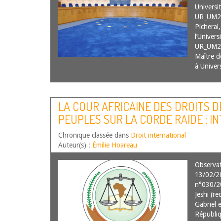
Universi
UR_UM20
Picheral,
l’Univer
UR_UM20
Maître d
à Unive
LA COUR AFRICAINE DES DROITS D
PEUPLES SUR LA CORDE RAIDE : I
PEINE CAPITALE SEULEMENT LORS
Chronique classée dans
Droit international
OBLIGATOIRE ET EXÉCUTÉE PAR P
Auteur(s) :
Émilie Hoareau
Observa
13/02/20
n°030/20
Jeshi (r
Gabriel 
Républiq