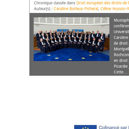
SEMESTRE 2020
Chronique classée dans
Droit européen des droits de
Auteur(s) :
Caroline Boiteux-Picheral
,
Céline Husson-
Mustaph
conféren
Universi
Caroline
de droit 
Montpell
Rochcong
en droit 
Picardie
Cette…