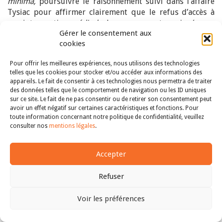
minima,
poursuivre le raisonnement suivi dans l’affaire
Tysiac pour affirmer clairement que le refus d’accès à
une interruption
médicale
de grossesse est une ingérence
Gérer le consentement aux
dans le droit à la protection de l’intégrité physique et
cookies
mentale des femmes (dans le droit à la santé de ces
dernières). La Cour ne va pas aussi loin. Elle semble même
Pour offrir les meilleures expériences, nous utilisons des technologies
demeurer en deçà des garanties (déjà minces
[43]
)
telles que les cookies pour stocker et/ou accéder aux informations des
esquissées par l’arrêt
Tysiac
. Elle continue à nier
appareils. Le fait de consentir à ces technologies nous permettra de traiter
l’existence d’un lien intrinsèque, pourtant largement
des données telles que le comportement de navigation ou les ID uniques
établi par la théorie politique
[44]
ou la philosophie
sur ce site. Le fait de ne pas consentir ou de retirer son consentement peut
avoir un effet négatif sur certaines caractéristiques et fonctions. Pour
morale féministes
[45]
, entre « interdiction de
toute information concernant notre politique de confidentialité, veuillez
l’avortement » et « atteinte à l’intégrité physique ».
consulter nos
mentions légales
.
La concision avec laquelle la Cour rejette le moyen tiré de
l’article 3 de la Convention le montre. Sur ce point, elle
Accepter
rappelle qu’il est de jurisprudence constante que
l’applicabilité de l’article 3 suppose un « seuil minimum
Refuser
de gravité ». Or, si la Cour européenne reconnaît que se
rendre à l’étranger est une épreuve intense
Voir les préférences
psychologiquement pour les femmes, et, avec elle, la
souffrance psychique et émotionnelle qui en découle, elle
Haut