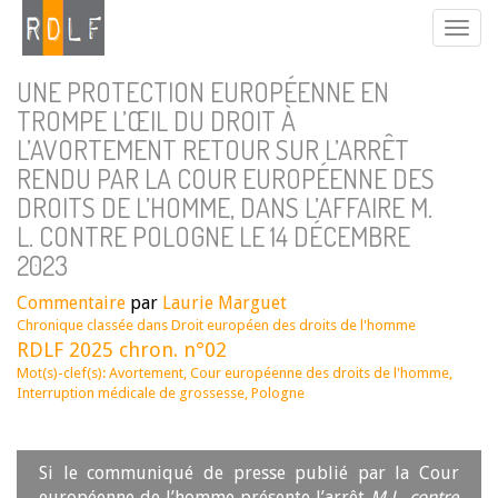
UNE PROTECTION EUROPÉENNE EN
TROMPE L’ŒIL DU DROIT À
L’AVORTEMENT RETOUR SUR L’ARRÊT
RENDU PAR LA COUR EUROPÉENNE DES
DROITS DE L’HOMME, DANS L’AFFAIRE M.
L. CONTRE POLOGNE LE 14 DÉCEMBRE
2023
Commentaire
par
Laurie Marguet
Chronique classée dans
Droit européen des droits de l'homme
RDLF 2025 chron. n°02
Mot(s)-clef(s):
Avortement
,
Cour européenne des droits de l'homme
,
Interruption médicale de grossesse
,
Pologne
Si le communiqué de presse publié par la Cour
européenne de l’homme présente l’arrêt
M.L. contre