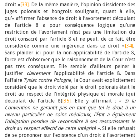
droit »
[33]
. De la même manière, l’opinion dissidente des
juges polonais et hongrois soulignait, quant à elle,
qu’« affirmer l’absence de droit à l’avortement découlant
de l’article 8 a pour conséquence logique qu’une
restriction de l’avortement n’est pas une limitation du
droit consacré par l’article 8 et ne peut, de ce fait, être
considérée comme une ingérence dans ce droit »
[34]
.
Sans plaider ici pour la non-applicabilité de l’article 8,
force est d’observer que le raisonnement de la Cour n’est
pas très conséquent. Elle semble d’ailleurs peiner à
justifier
clairement
l’applicabilité de l’article 8. Dans
l’affaire
Tysiac contre Pologne
, la Cour avait explicitement
considéré que le droit violé par le droit polonais était le
droit au respect de l’intégrité physique et morale (qui
découlait de l’article 8)
[35]
. Elle y affirmait : «
Si la
Convention ne garantit pas en tant que tel le droit à un
niveau particulier de soins médicaux, l’État a également
l’obligation positive de reconnaître à ses ressortissants le
droit au respect effectif de cette intégrité
». Si elle refusait
de se prononcer sur l’existence d’un droit à l’avortement