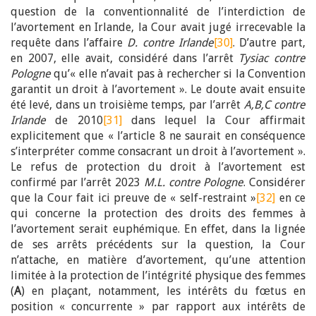
question de la conventionnalité de l’interdiction de
l’avortement en Irlande, la Cour avait jugé irrecevable la
requête dans l’affaire
D. contre Irlande
[30]
. D’autre part,
en 2007, elle avait, considéré dans l’arrêt
Tysiac contre
Pologne
qu’« elle n’avait pas à rechercher si la Convention
garantit un droit à l’avortement ». Le doute avait ensuite
été levé, dans un troisième temps, par l’arrêt
A,B,C contre
Irlande
de 2010
[31]
dans lequel la Cour affirmait
explicitement que « l’article 8 ne saurait en conséquence
s’interpréter comme consacrant un droit à l’avortement ».
Le refus de protection du droit à l’avortement est
confirmé par l’arrêt 2023
M.L. contre Pologne
. Considérer
que la Cour fait ici preuve de « self-restraint »
[32]
en ce
qui concerne la protection des droits des femmes à
l’avortement serait euphémique. En effet, dans la lignée
de ses arrêts précédents sur la question, la Cour
n’attache, en matière d’avortement, qu’une attention
limitée à la protection de l’intégrité physique des femmes
(
A
) en plaçant, notamment, les intérêts du fœtus en
position « concurrente » par rapport aux intérêts de