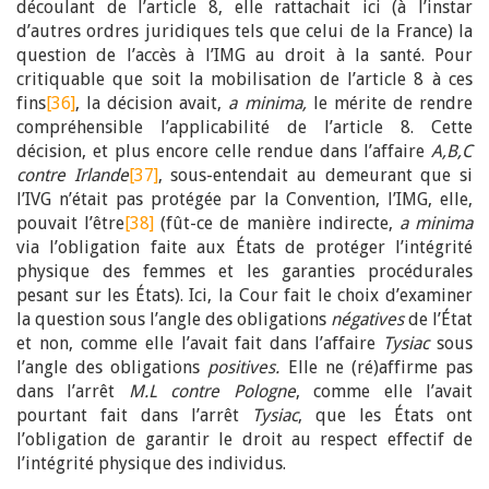
découlant de l’article 8, elle rattachait ici (à l’instar
d’autres ordres juridiques tels que celui de la France) la
question de l’accès à l’IMG au droit à la santé. Pour
critiquable que soit la mobilisation de l’article 8 à ces
fins
[36]
, la décision avait,
a minima,
le mérite de rendre
compréhensible l’applicabilité de l’article 8. Cette
décision, et plus encore celle rendue dans l’affaire
A,B,C
contre Irlande
[37]
, sous-entendait au demeurant que si
l’IVG n’était pas protégée par la Convention, l’IMG, elle,
pouvait l’être
[38]
(fût-ce de manière indirecte,
a minima
via l’obligation faite aux États de protéger l’intégrité
physique des femmes et les garanties procédurales
pesant sur les États). Ici, la Cour fait le choix d’examiner
la question sous l’angle des obligations
négatives
de l’État
et non, comme elle l’avait fait dans l’affaire
Tysiac
sous
l’angle des obligations
positives.
Elle ne (ré)affirme pas
dans l’arrêt
M.L contre Pologne
, comme elle l’avait
pourtant fait dans l’arrêt
Tysiac
, que les États ont
l’obligation de garantir le droit au respect effectif de
l’intégrité physique des individus.