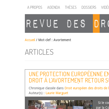
A PROPOS
AGENDA
THÈSES
DOSSIERS
VIDÉ
Accueil
/
Mot-clef : Avortement
ARTICLES
UNE PROTECTION EUROPÉENNE EN
DROIT À L’AVORTEMENT RETOUR S
PAR LA COUR EUROPÉENNE DES DR
Chronique classée dans
Droit européen des droits de
DANS L’AFFAIRE M. L. CONTRE POLO
Auteur(s) :
Laurie Marguet
DÉCEMBRE 2023
Si le co
par la C