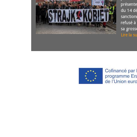
présente
du 14 d
sanction
refusé à
sa gross
Lire la su