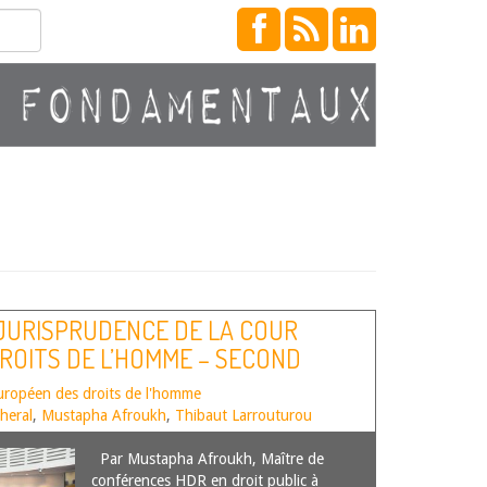
 JURISPRUDENCE DE LA COUR
ROITS DE L’HOMME – SECOND
uropéen des droits de l'homme
heral
,
Mustapha Afroukh
,
Thibaut Larrouturou
Par Mustapha Afroukh, Maître de
conférences HDR en droit public à