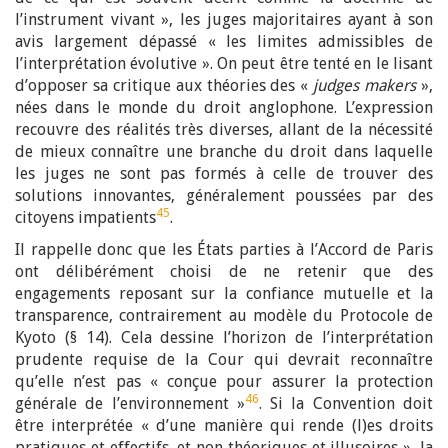
l’instrument vivant », les juges majoritaires ayant à son
avis largement dépassé « les limites admissibles de
l’interprétation évolutive ». On peut être tenté en le lisant
d’opposer sa critique aux théories des «
judges makers
»,
nées dans le monde du droit anglophone. L’expression
recouvre des réalités très diverses, allant de la nécessité
de mieux connaître une branche du droit dans laquelle
les juges ne sont pas formés à celle de trouver des
solutions innovantes, généralement poussées par des
45
citoyens impatients
.
Il rappelle donc que les États parties à l’Accord de Paris
ont délibérément choisi de ne retenir que des
engagements reposant sur la confiance mutuelle et la
transparence, contrairement au modèle du Protocole de
Kyoto (§ 14). Cela dessine l’horizon de l’interprétation
prudente requise de la Cour qui devrait reconnaître
qu’elle n’est pas « conçue pour assurer la protection
46
générale de l’environnement »
. Si la Convention doit
être interprétée « d’une manière qui rende (l)es droits
pratiques et effectifs, et non théoriques et illusoires », la