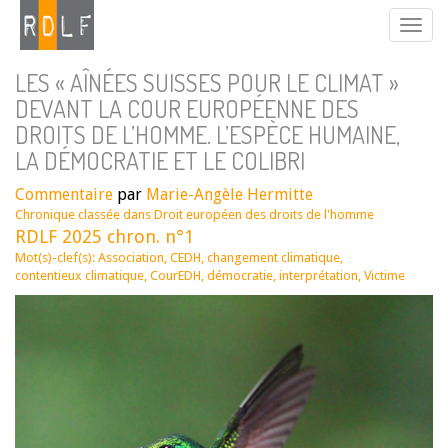
LES « AÎNÉES SUISSES POUR LE CLIMAT »
DEVANT LA COUR EUROPÉENNE DES
DROITS DE L’HOMME. L’ESPÈCE HUMAINE,
LA DÉMOCRATIE ET LE COLIBRI
Commentaire
par
Marie-Angèle Hermitte
Chronique classée dans
Droit européen des droits de l'homme
RDLF 2025 chron. n°1
Mot(s)-clef(s):
Association
,
CEDH
,
changement climatique
,
contentieux climatique
,
CourEDH
,
démocratie
,
interprétation
,
Victime