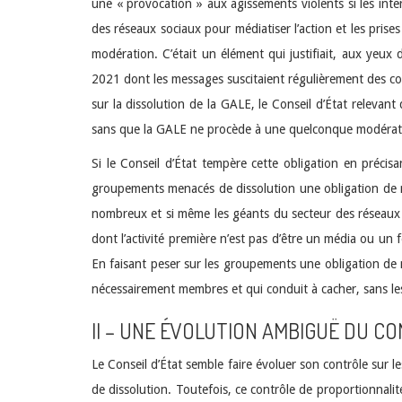
une « provocation » aux agissements violents si les inter
des réseaux sociaux pour médiatiser l’action et les prise
modération. C’était un élément qui justifiait, aux yeux 
2021 dont les messages suscitaient régulièrement des co
sur la dissolution de la GALE, le Conseil d’État relevant
sans que la GALE ne procède à une quelconque modératio
Si le Conseil d’État tempère cette obligation en précis
groupements menacés de dissolution une obligation de m
nombreux et si même les géants du secteur des réseaux s
dont l’activité première n’est pas d’être un média ou un 
En faisant peser sur les groupements une obligation de 
nécessairement membres et qui conduit à cacher, sans les 
II – UNE ÉVOLUTION AMBIGUË DU C
Le Conseil d’État semble faire évoluer son contrôle sur l
de dissolution. Toutefois, ce contrôle de proportionnalité