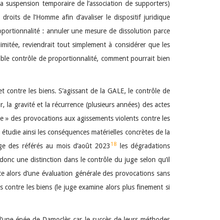
la suspension temporaire de l’association de supporters)
droits de l’Homme afin d’avaliser le dispositif juridique
proportionnalité : annuler une mesure de dissolution parce
mitée, reviendrait tout simplement à considérer que les
ritable contrôle de proportionnalité, comment pourrait bien
et contre les biens. S’agissant de la GALE, le contrôle de
r, la gravité et la récurrence (plusieurs années) des actes
tée » des provocations aux agissements violents contre les
 étudie ainsi les conséquences matérielles concrètes de la
18
juge des référés au mois d’août 2023
les dégradations
donc une distinction dans le contrôle du juge selon qu’il
e alors d’une évaluation générale des provocations sans
 contre les biens (le juge examine alors plus finement si
et d’une épée de Damoclès car le succès de leurs méthodes