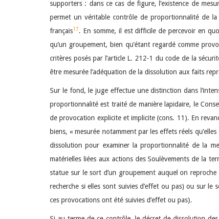
supporters : dans ce cas de figure, l’existence de mesu
permet un véritable contrôle de proportionnalité de la
17
français
. En somme, il est difficile de percevoir en qu
qu’un groupement, bien qu’étant regardé comme provoqua
critères posés par l’article L. 212-1 du code de la sécuri
être mesurée l’adéquation de la dissolution aux faits rep
Sur le fond, le juge effectue une distinction dans l’inte
proportionnalité est traité de manière lapidaire, le Conse
de provocation explicite et implicite (cons. 11). En reva
biens, « mesurée notamment par les effets réels qu’elles 
dissolution pour examiner la proportionnalité de la m
matérielles liées aux actions des Soulèvements de la ter
statue sur le sort d’un groupement auquel on reproche 
recherche si elles sont suivies d’effet ou pas) ou sur l
ces provocations ont été suivies d’effet ou pas).
Si au terme de ce contrôle, le décret de dissolution des