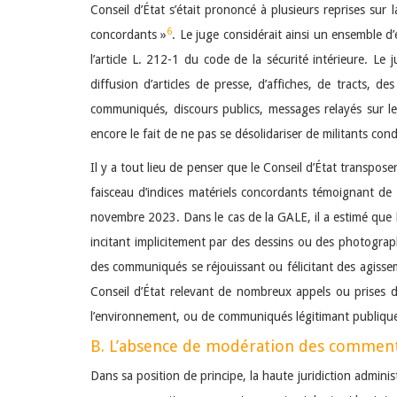
Conseil d’État s’était prononcé à plusieurs reprises sur l
6
concordants »
. Le juge considérait ainsi un ensemble d’
l’article L. 212-1 du code de la sécurité intérieure. Le
diffusion d’articles de presse, d’affiches, de tracts, 
communiqués, discours publics, messages relayés sur les
encore le fait de ne pas se désolidariser de militants con
Il y a tout lieu de penser que le Conseil d’État transpos
faisceau d’indices matériels concordants témoignant de l
novembre 2023. Dans le cas de la GALE, il a estimé que
incitant implicitement par des dessins ou des photograph
des communiqués se réjouissant ou félicitant des agissem
Conseil d’État relevant de nombreux appels ou prises de
l’environnement, ou de communiqués légitimant publique
B. L’absence de modération des commenta
Dans sa position de principe, la haute juridiction admini