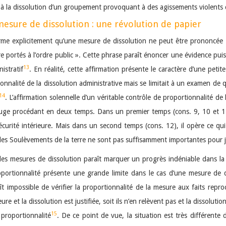
es à la dissolution d’un groupement provoquant à des agissements violents c
mesure de dissolution : une révolution de papier
firme explicitement qu’une mesure de dissolution ne peut être prononcée «
re portés à l’ordre public ». Cette phrase paraît énoncer une évidence pu
13
istratif
. En réalité, cette affirmation présente le caractère d’une peti
onnalité de la dissolution administrative mais se limitait à un examen de qu
14
. L’affirmation solennelle d’un véritable contrôle de proportionnalité de
 juge procédant en deux temps. Dans un premier temps (cons. 9, 10 et 11),
sécurité intérieure. Mais dans un second temps (cons. 12), il opère ce qu
 les Soulèvements de la terre ne sont pas suffisamment importantes pour j
 les mesures de dissolution paraît marquer un progrès indéniable dans la 
roportionnalité présente une grande limite dans le cas d’une mesure de d
aît impossible de vérifier la proportionnalité de la mesure aux faits re
ure et la dissolution est justifiée, soit ils n’en relèvent pas et la dissolutio
15
 proportionnalité
. De ce point de vue, la situation est très différente 