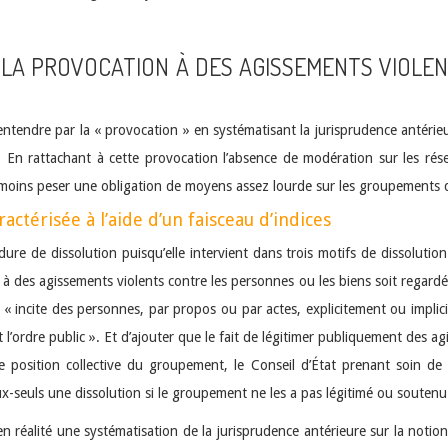
DE LA PROVOCATION À DES AGISSEMENTS VIOL
d’entendre par la « provocation » en systématisant la jurisprudence antéri
 En rattachant à cette provocation l’absence de modération sur les rése
anmoins peser une obligation de moyens assez lourde sur les groupements d
actérisée à l’aide d’un faisceau d’indices
ure de dissolution puisqu’elle intervient dans trois motifs de dissolution
 à des agissements violents contre les personnes ou les biens soit regard
 « incite des personnes, par propos ou par actes, explicitement ou implic
’ordre public ». Et d’ajouter que le fait de légitimer publiquement des agi
e position collective du groupement, le Conseil d’État prenant soin de
eux-seuls une dissolution si le groupement ne les a pas légitimé ou souten
en réalité une systématisation de la jurisprudence antérieure sur la noti