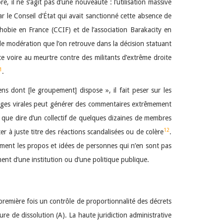
, il ne s’agit pas d’une nouveauté : l’utilisation massive
ar le Conseil d’État qui avait sanctionné cette absence de
phobie en France (CCIF) et de l’association Barakacity en
de modération que l’on retrouve dans la décision statuant
nce voire au meurtre contre des militants d’extrême droite
1
.
ns dont [le groupement] dispose », il fait peser sur les
mages virales peut générer des commentaires extrêmement
 que dire d’un collectif de quelques dizaines de membres
12
r à juste titre des réactions scandalisées ou de colère
.
ement les propos et idées de personnes qui n’en sont pas
ent d’une institution ou d’une politique publique.
 première fois un contrôle de proportionnalité des décrets
ure de dissolution (A). La haute juridiction administrative