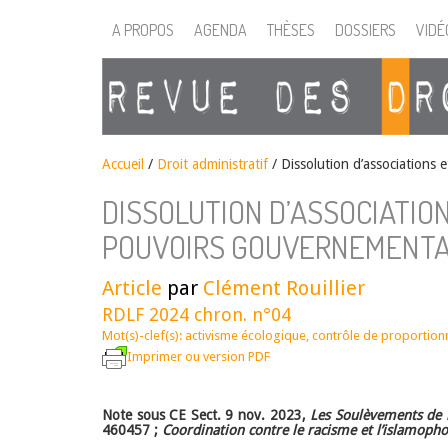
A PROPOS
AGENDA
THÈSES
DOSSIERS
VIDÉ
Accueil
/
Droit administratif
/
Dissolution d’associations 
DISSOLUTION D’ASSOCIATION
POUVOIRS GOUVERNEMENTA
Article
par
Clément Rouillier
RDLF 2024 chron. n°04
Mot(s)-clef(s):
activisme écologique
,
contrôle de proportionn
Imprimer ou version PDF
Note sous CE Sect. 9 nov. 2023,
Les Soulèvements de l
460457 ;
Coordination contre le racisme et l’islamopho