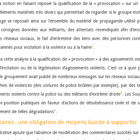
a notion en faisant reposer la qualification de la « provocation » sur un f
éléments matériels très divers qui permettait de regarder si le groupe inci
 juge se reposait ainsi sur l’ensemble du matériel de propagande utilisé
des consignes données aux militants, des attentats revendiqués afin d’en
 réseaux sociaux, le fait d’entretenir des liens avec des personnes conn
7
damnés pour incitation à la violence ou à la haine
.
era cette analyse à la qualification de « provocation » à des agissements vi
’incitation ou de la légitimation d’agissements violents. C’est ce à quoi 
 le groupement avait publié de nombreux messages sur les réseaux sociaux
ies de violences (des voitures de police brûlées par exemple), par des t
8
ents violents contre la police ou des militants d’extrême droite
. Les Sou
 position publiques en faveur d’actions de désobéissance civile et de sa
9
ment de telles dégradations
.
ires : une obligation de moyens lourde à supporter
strative ajoute que l’absence de modération des commentaires suscités sur 