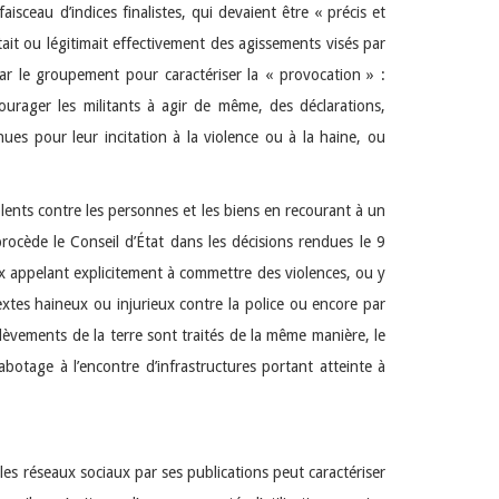
aisceau d’indices finalistes, qui devaient être « précis et
tait ou légitimait effectivement des agissements visés par
 par le groupement pour caractériser la « provocation » :
courager les militants à agir de même, des déclarations,
ues pour leur incitation à la violence ou à la haine, ou
olents contre les personnes et les biens en recourant à un
procède le Conseil d’État dans les décisions rendues le 9
 appelant explicitement à commettre des violences, ou y
extes haineux ou injurieux contre la police ou encore par
lèvements de la terre sont traités de la même manière, le
botage à l’encontre d’infrastructures portant atteinte à
les réseaux sociaux par ses publications peut caractériser