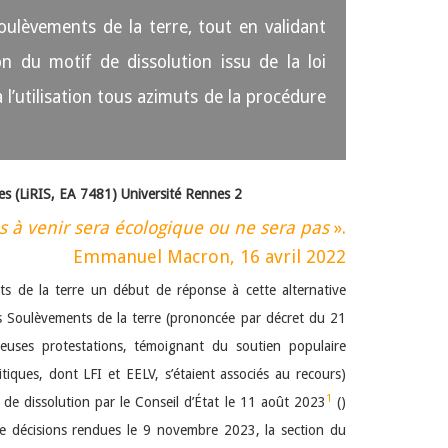
oulèvements de la terre, tout en validant
on du motif de dissolution issu de la loi
l’utilisation tous azimuts de la procédure
les (LiRIS, EA 7481) Université Rennes 2
s à venir sera écologique ou ne sera pas
».
Emmanuel Macron, 16 avril 2022
nts de la terre un début de réponse à cette alternative
es Soulèvements de la terre (prononcée par décret du 21
uses protestations, témoignant du soutien populaire
litiques, dont LFI et EELV, s’étaient associés au recours)
1
t de dissolution par le Conseil d’État le 11 août 2023
()
tre décisions rendues le 9 novembre 2023, la section du