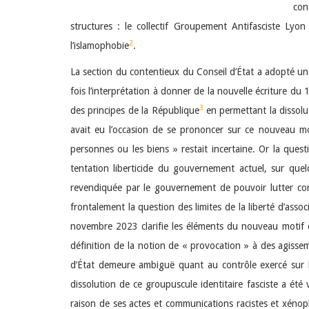
con
structures : le collectif Groupement Antifasciste Lyon
2
l’islamophobie
.
La section du contentieux du Conseil d’État a adopté une
fois l’interprétation à donner de la nouvelle écriture du 1
3
des principes de la République
en permettant la dissolu
avait eu l’occasion de se prononcer sur ce nouveau mo
personnes ou les biens » restait incertaine. Or la questi
tentation liberticide du gouvernement actuel, sur que
revendiquée par le gouvernement de pouvoir lutter co
frontalement la question des limites de la liberté d’asso
novembre 2023 clarifie les éléments du nouveau motif de
définition de la notion de « provocation » à des agisseme
d’État demeure ambiguë quant au contrôle exercé sur les
dissolution de ce groupuscule identitaire fasciste a été 
raison de ses actes et communications racistes et xénoph