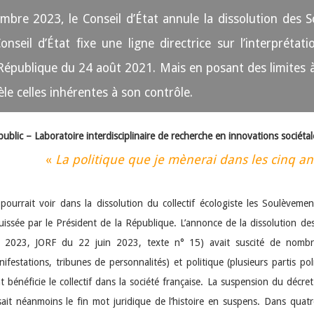
bre 2023, le Conseil d’État annule la dissolution des S
nseil d’État fixe une ligne directrice sur l’interprétati
 République du 24 août 2021. Mais en posant des limites à 
èle celles inhérentes à son contrôle.
ublic – Laboratoire interdisciplinaire de recherche en innovations sociéta
«
La politique que je mènerai dans les cinq an
pourrait voir dans la dissolution du collectif écologiste les Soulèveme
uissée par le Président de la République. L’annonce de la dissolution d
n 2023, JORF du 22 juin 2023, texte n° 15) avait suscité de nombre
nifestations, tribunes de personnalités) et politique (plusieurs partis po
t bénéficie le collectif dans la société française. La suspension du décre
ssait néanmoins le fin mot juridique de l’histoire en suspens. Dans qua