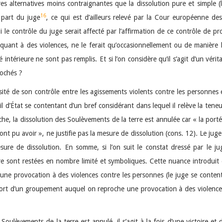
res alternatives moins contraignantes que la dissolution pure et simple (
16
 part du juge
, ce qui est d’ailleurs relevé par la Cour européenne des 
oi le contrôle du juge serait affecté par l’affirmation de ce contrôle de 
nt à des violences, ne le ferait qu’occasionnellement ou de manière li
té intérieure ne sont pas remplis. Et si l’on considère qu’il s’agit d’un vé
rochés ?
nsité de son contrôle entre les agissements violents contre les personnes 
il d’État se contentant d’un bref considérant dans lequel il relève la teneu
nche, la dissolution des Soulèvements de la terre est annulée car « la por
ont pu avoir », ne justifie pas la mesure de dissolution (cons. 12). Le juge
esure de dissolution. En somme, si l’on suit le constat dressé par le 
re sont restées en nombre limité et symboliques. Cette nuance introduit 
une provocation à des violences contre les personnes (le juge se content
e sort d’un groupement auquel on reproche une provocation à des violences
 Soulèvements de la terre est annulé, il s’agit à la fois d’une victoire 