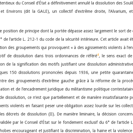
tentieux du Conseil d’État a définitivement annulé la dissolution des Soulè
 et Environs (dit la GALE), un collectif d’extrême droite, l’Alvarium, e
 position de principe dont la portée dépasse assez largement le sort de c
° de l’article L. 212‑1 du code de la sécurité intérieure. Cet article avait
tion des groupements qui provoquent « à des agissements violents à l’enc
4
tif de dissolution dans trois ordonnances de référé
, le sens exact de
on de la signification des motifs justifiant une dissolution administrati
lques 150 dissolutions prononcées depuis 1936, une petite quarantaine 
ntre des groupements d’extrême gauche grâce à la réforme de la procéd
ciation et de l’encadrement juridique du militantisme politique contestatair
 dissolution, ce n’est que partiellement et de manière insatisfaisante p
nts violents en faisant peser une obligation assez lourde sur les collectifs
 décrets de dissolution (II). De manière liminaire, la décision concerna
validée par le Conseil d’État sur le fondement exclusif du 6° de l’article L
obes encourageant et justifiant la discrimination, la haine et la violen