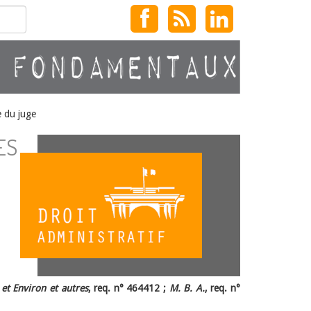
e du juge
ES
et Environ et autres
, req. n° 464412 ;
M. B. A.
, req. n°