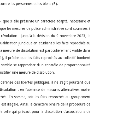
ontre les personnes et les biens (B).
 que si elle présente un caractère adapté, nécessaire et
isque les mesures de police administrative sont soumises à
te révolution : jusqu’à la décision du 9 novembre 2023, le
alification juridique en étudiant si les faits reprochés au
 la mesure de dissolution est particulièrement visible dans
 il précise que les faits reprochés au collectif tombent
i semble se rapprocher d’un contrôle de proportionnalité
ustifier une mesure de dissolution.
défense des libertés publiques, il ne s’agit pourtant que
issolution : en l’absence de mesures alternatives moins
prochés. En somme, soit les faits reprochés au groupement
n est illégale. Ainsi, le caractère binaire de la procédure de
de celle qui prévaut pour la dissolution d’associations de