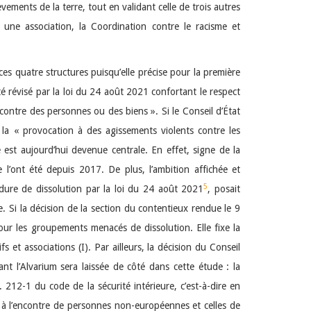
vements de la terre, tout en validant celle de trois autres
t une association, la Coordination contre le racisme et
es quatre structures puisqu’elle précise pour la première
 été révisé par la loi du 24 août 2021 confortant le respect
ontre des personnes ou des biens ». Si le Conseil d’État
 la « provocation à des agissements violents contre les
ve est aujourd’hui devenue centrale. En effet, signe de la
l’ont été depuis 2017. De plus, l’ambition affichée et
5
ure de dissolution par la loi du 24 août 2021
, posait
e. Si la décision de la section du contentieux rendue le 9
our les groupements menacés de dissolution. Elle fixe la
 et associations (I). Par ailleurs, la décision du Conseil
nt l’Alvarium sera laissée de côté dans cette étude : la
. 212-1 du code de la sécurité intérieure, c’est-à-dire en
ce à l’encontre de personnes non-européennes et celles de