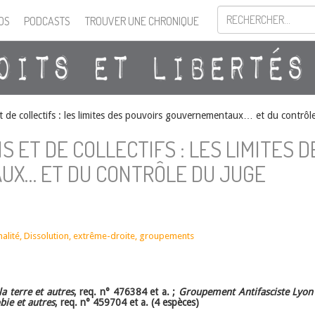
OS
PODCASTS
TROUVER UNE CHRONIQUE
et de collectifs : les limites des pouvoirs gouvernementaux… et du contrôl
S ET DE COLLECTIFS : LES LIMITES D
UX… ET DU CONTRÔLE DU JUGE
alité
,
Dissolution
,
extrême-droite
,
groupements
a terre et autres
, req. n° 476384 et a. ;
Groupement Antifasciste Lyon 
bie et autres
, req. n° 459704 et a. (4 espèces)