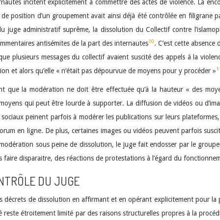
nautes incitent explicitement à commettre des actes de violence. Là encore
s de position d’un groupement avait ainsi déjà été contrôlée en filigrane p
du juge administratif suprême, la dissolution du Collectif contre l’islamo
10
mmentaires antisémites de la part des internautes
. C’est cette absence 
 que plusieurs messages du collectif avaient suscité des appels à la viole
1
n et alors qu’elle « n’était pas dépourvue de moyens pour y procéder »
ant que la modération ne doit être effectuée qu’à la hauteur « des moye
oyens qui peut être lourde à supporter. La diffusion de vidéos ou d’i
ociaux peinent parfois à modérer les publications sur leurs plateformes,
forum en ligne. De plus, certaines images ou vidéos peuvent parfois suscite
modération sous peine de dissolution, le juge fait endosser par le group
faire disparaitre, des réactions de protestations à l’égard du fonctionnem
ONTRÔLE DU JUGE
es décrets de dissolution en affirmant et en opérant explicitement pour la
 reste étroitement limité par des raisons structurelles propres à la procéd