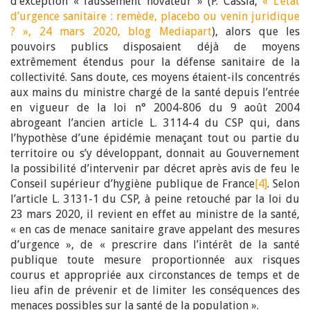
d’exception « faussement novateur » (P. Cassia,
« L’état
d’urgence sanitaire : remède, placebo ou venin juridique
? », 24 mars 2020, blog Mediapart
), alors que les
pouvoirs publics disposaient déjà de moyens
extrêmement étendus pour la défense sanitaire de la
collectivité. Sans doute, ces moyens étaient-ils concentrés
aux mains du ministre chargé de la santé depuis l’entrée
en vigueur de la loi n° 2004-806 du 9 août 2004
abrogeant l’ancien article L. 3114-4 du CSP qui, dans
l’hypothèse d’une épidémie menaçant tout ou partie du
territoire ou s’y développant, donnait au Gouvernement
la possibilité d’intervenir par décret après avis de feu le
Conseil supérieur d’hygiène publique de France
[4]
. Selon
l’article L. 3131-1 du CSP, à peine retouché par la loi du
23 mars 2020, il revient en effet au ministre de la santé,
« en cas de menace sanitaire grave appelant des mesures
d’urgence », de « prescrire dans l’intérêt de la santé
publique toute mesure proportionnée aux risques
courus et appropriée aux circonstances de temps et de
lieu afin de prévenir et de limiter les conséquences des
menaces possibles sur la santé de la population ».