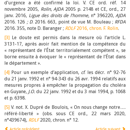
d’urgence a été confirmé la loi. V. CE ord. réf. 14
novembre 2005,
Rolin
,
AJDA
2005 p. 2148 et CE, ord., 27
janv. 2016,
Ligue des droits de l’homme
, n° 396220,
AJDA
2016. 126
; D
. 2016. 663, point de vue M. Bouleau ;
RFDA
2016. 355, note D. Baranger ;
RDLF
2016, chron. F. Rolin
.
[3]
Le doute est permis dans la mesure où l’article L.
3131-17, après avoir fait mention de la compétence du
« représentant de l’État territorialement compétent », se
borne ensuite à évoquer le « représentant de l’État dans
le département ».
[4]
Pour un exemple d’application,
cf
. les décr. n° 92-76
du 21 janv. 1992 et n° 94-343 du 26 avr. 1994 relatifs aux
mesu­res propres à empêcher la propagation du choléra
en Guyane,
J.O.
du 22 janv. 1992 et du 3 mai 1994, p. 1068
et p. 6398.
[5]
V. not. X. Dupré de Boulois, « On nous change notre….
référé-liberté » (obs. sous CE ord., 22 mars 2020,
n°439674),
RDLF
2020, chron. n° 12.
Article précédent
Article suivant