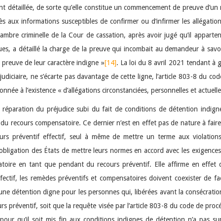
 détaillée, de sorte qu’elle constitue un commencement de preuve d’un m
s aux informations susceptibles de confirmer ou d’infirmer les allégatio
mbre criminelle de la Cour de cassation, après avoir jugé qu’il appartenait
es, a détaillé la charge de la preuve qui incombait au demandeur à savoi
preuve de leur caractère indigne »
[14]
. La loi du 8 avril 2021 tendant à g
 judiciaire, ne s’écarte pas davantage de cette ligne, l’article 803-8 du c
nnée à l’existence « d’allégations circonstanciées, personnelles et actue
r réparation du préjudice subi du fait de conditions de détention indigne
du recours compensatoire. Ce dernier n’est en effet pas de nature à faire c
s préventif effectif, seul à même de mettre un terme aux violations a
t l’obligation des États de mettre leurs normes en accord avec les exigenc
atoire en tant que pendant du recours préventif. Elle affirme en effe
effectif, les remèdes préventifs et compensatoires doivent coexister de
une détention digne pour les personnes qui, libérées avant la consécration
cours préventif, soit que la requête visée par l’article 803-8 du code de p
re pour qu’il soit mis fin aux conditions indignes de détention n’a pas su