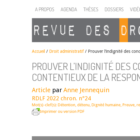
A PROPOS
AGENDA
THÈSES
DOSSIERS
VIDÉ
Accueil
/
Droit administratif
/
Prouver l’indignité des con
PROUVER L’INDIGNITÉ DES 
CONTENTIEUX DE LA RESPON
Article
par
Anne Jennequin
RDLF 2022 chron. n°24
Mot(s)-clef(s):
Détention
,
détenu
,
Dignité humaine
,
Preuve
,
r
Imprimer ou version PDF