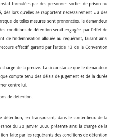
onstat formulées par des personnes sorties de prison ou
é, dès lors qu’elles se rapportent nécessairement « à des
 lorsque de telles mesures sont prononcées, le demandeur
 des conditions de détention serait engagée, par l’effet de
ant de l’indemnisation allouée au requérant, faisant ainsi
recours effectif garanti par l’article 13 de la Convention
 la charge de la preuve. La circonstance que le demandeur
oit que compte tenu des délais de jugement et de la durée
ner contre lui.
ions de détention.
e détention, en transposant, dans le contentieux de la
France du 30 janvier 2020 présente ainsi la charge de la
ption faite par les requérants des conditions de détention