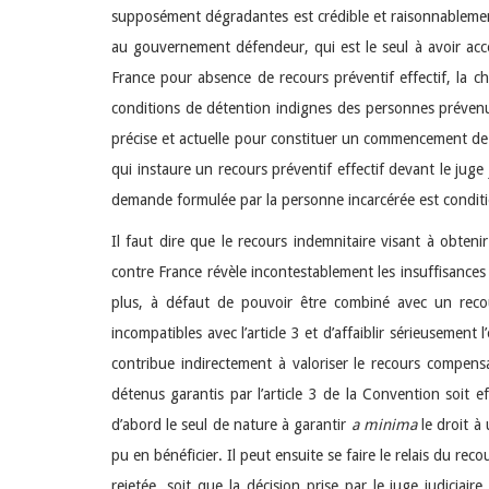
supposément dégradantes est crédible et raisonnablement
au gouvernement défendeur, qui est le seul à avoir accè
France pour absence de recours préventif effectif, la cha
conditions de détention indignes des personnes prévenu
précise et actuelle pour constituer un commencement de 
qui instaure un recours préventif effectif devant le juge
demande formulée par la personne incarcérée est conditio
Il faut dire que le recours indemnitaire visant à obteni
contre France révèle incontestablement les insuffisances 
plus, à défaut de pouvoir être combiné avec un recour
incompatibles avec l’article 3 et d’affaiblir sérieusemen
contribue indirectement à valoriser le recours compens
détenus garantis par l’article 3 de la Convention soit 
d’abord le seul de nature à garantir
a minima
le droit à 
pu en bénéficier. Il peut ensuite se faire le relais du re
rejetée, soit que la décision prise par le juge judiciai