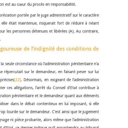
tion est au cœur du procès en responsabilité.
préciation portée par le juge administratif sur le caractère
elle était maintenue, risquerait fort de réduire à néant
pour les personnes détenues et libérées (A). Au contraire,
.
goureuse de l’indignité des conditions de
la seule circonstance où l’administration pénitentiaire n’a
 se répercutait sur le demandeur, en faisant peser sur lui
précises
[22]
. Désormais, en exigeant de l’administration
 ces allégations, l’arrêt du Conseil d’Etat contribue à
stration pénitentiaire et le demandeur quant aux éléments
iliser dans le débat contentieux en lui imposant, si elle
trop lourde sur le demandeur. C’est ainsi que le jugement
gnage ni pièce probante, alors même que l’administration
d’Etat, ce dernier indique qu’il appartiendra au tribunal