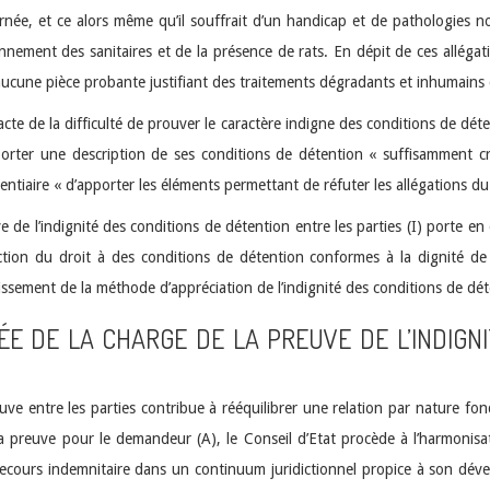
rnée, et ce alors même qu’il souffrait d’un handicap et de pathologies 
nnement des sanitaires et de la présence de rats. En dépit de ces allégatio
ucune pièce probante justifiant des traitements dégradants et inhumains qu
acte de la difficulté de prouver le caractère indigne des conditions de déten
rter une description de ses conditions de détention « suffisamment c
itentiaire « d’apporter les éléments permettant de réfuter les allégations 
e de l’indignité des conditions de détention entre les parties (I) porte en
on du droit à des conditions de détention conformes à la dignité de 
ssement de la méthode d’appréciation de l’indignité des conditions de dét
RÉE DE LA CHARGE DE LA PREUVE DE L’INDIG
reuve entre les parties contribue à rééquilibrer une relation par nature
 la preuve pour le demandeur (A), le Conseil d’Etat procède à l’harmoni
le recours indemnitaire dans un continuum juridictionnel propice à son d