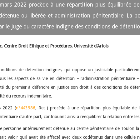
1 mars 2022 procède à une répartition plus équilibrée de 
étenue ou libérée et administration pénitentiaire. La p
r le juge du caractère indigne des conditions de détentio
, Centre Droit Ethique et Procédures, Université d’Artois
conditions de détention indignes, qui oppose un justiciable particuliè
ous les aspects de sa vie en détention – l’administration pénitentiaire –
ité du premier à défendre en justice son droit à des conditions de déte
ité du recours indemnitaire.
s 2022 (
n°443986
, Rec.) procède à une répartition plus équitable de
ntiaire d’autre part, contribuant ainsi à rééquilibrer la relation entre les
une personne antérieurement détenue au centre pénitentiaire de Toulon la
ait valoir qu’il avait été affecté avec deux codétenus dans une cellule n