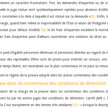
ement un caractère frustratoire. Pire, les demandes d’expertise ou de c
elle le juge statue sont systématiquement rejetées pour absence d’utilit
 constatées à la date à laquelle il est statué sur la demande »
[9]
. Enfin,
charge, quand bien même la responsabilité de l’Etat à raison de l’indignité
nstat pour défaut d’utilité
[10]
. Si les frais d’expertise excèdent le mont
s frais d’expertise peut d’ailleurs caractériser une violation du droit au 
 un pied d’égalité personnes détenues et personnes libérées au regard de
 peur des représailles d’être sorti de prison pour intenter un recours, s
-temps libéré, est neutralisée sur le plan contentieux et ne peut se retour
oire le régime de la preuve adopté dans les autres contentieux des condit
euve dans
les
contentieux des conditions de détention
isation de la charge de la preuve dans
les
contentieux des conditions d
ant lui par les autres juges des conditions de détention. L’arrêt JMB c. 
 la Cour européenne en des termes très similaires
[13]
: « lorsque la descri