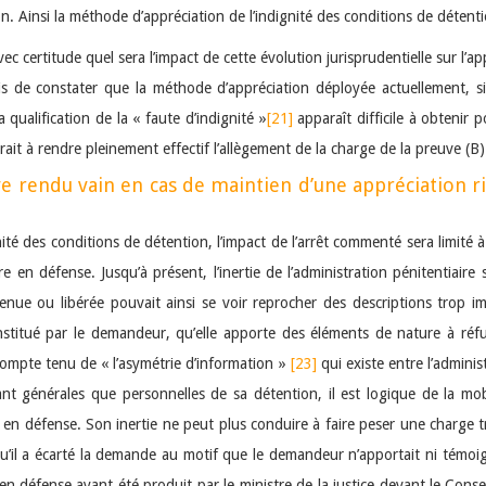
ion. Ainsi la méthode d’appréciation de l’indignité des conditions de déten
vec certitude quel sera l’impact de cette évolution jurisprudentielle sur l’ap
s de constater que la méthode d’appréciation déployée actuellement, si 
 qualification de la « faute d’indignité »
[21]
apparaît difficile à obtenir 
ait à rendre pleinement effectif l’allègement de la charge de la preuve (B)
e rendu vain en cas de maintien d’une appréciation ri
ité des conditions de détention, l’impact de l’arrêt commenté sera limité à 
 en défense. Jusqu’à présent, l’inertie de l’administration pénitentiaire
tenue ou libérée pouvait ainsi se voir reprocher des descriptions trop im
titué par le demandeur, qu’elle apporte des éléments de nature à réfuter
Compte tenu de « l’asymétrie d’information »
[23]
qui existe entre l’admini
tant générales que personnelles de sa détention, il est logique de la mob
 en défense. Son inertie ne peut plus conduire à faire peser une charge 
qu’il a écarté la demande au motif que le demandeur n’apportait ni témoi
défense ayant été produit par le ministre de la justice devant le Conseil 