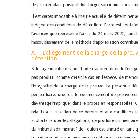
de premier plan, puisqu’il doit forger son intime convict
Il est certes impossible à l’heure actuelle de déterminer a
indigne des conditions de détention. Force est toutefoi
l’avancée que représente l’arrêt du 21 mars 2022, tant la
l’assouplissement de la méthode d’appréciation contribuer
A. L’allègement de la charge de la preuv
détention
Si le juge maintient sa méthode d’appréciation de l’indign
pas produit, comme c’était le cas en l’espèce, de mémoire
l’intégralité de la charge de la preuve. La personne dé
pénitentiaire, une fois le commencement de preuve cons
davantage l’impliquer dans le procès en responsabilité. 
relatifs à la situation de ce dernier et aux conditions 
souhaite réfuter les allégations, de produire un mémoire
du tribunal administratif de Toulon est annulé en tant 
n’avait produit aucun mémoire en défense. Un mémoire en 