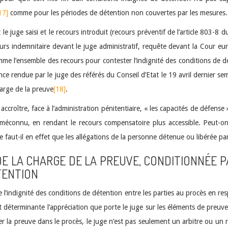
17]
comme pour les périodes de détention non couvertes par les mesures.
 le juge saisi et le recours introduit (recours préventif de l’article 803-8
ours indemnitaire devant le juge administratif, requête devant la Cour eur
mme l’ensemble des recours pour contester l’indignité des conditions de
nce rendue par le juge des référés du Conseil d’Etat le 19 avril dernier s
harge de la preuve
[18]
.
roître, face à l’administration pénitentiaire, « les capacités de défense 
é méconnu, en rendant le recours compensatoire plus accessible. Peut-o
e faut-il en effet que les allégations de la personne détenue ou libérée p
T DE LA CHARGE DE LA PREUVE, CONDITIONNÉE
TENTION
e l’indignité des conditions de détention entre les parties au procès en re
t déterminante l’appréciation que porte le juge sur les éléments de preuv
er la preuve dans le procès, le juge n’est pas seulement un arbitre ou un 