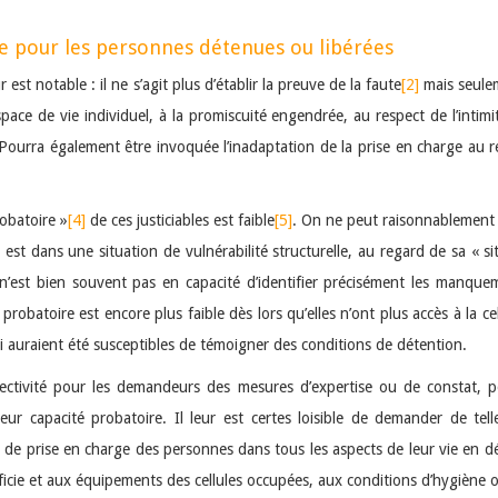
e pour les personnes détenues ou libérées
st notable : il ne s’agit plus d’établir la preuve de la faute
[2]
mais seulem
espace de vie individuel, à la promiscuité engendrée, au respect de l’intimi
. Pourra également être invoquée l’inadaptation de la prise en charge au reg
robatoire »
[4]
de ces justiciables est faible
[5]
. On ne peut raisonnablement 
est dans une situation de vulnérabilité structurelle, au regard de sa « si
et n’est bien souvent pas en capacité d’identifier précisément les manque
probatoire est encore plus faible dès lors qu’elles n’ont plus accès à la ce
 auraient été susceptibles de témoigner des conditions de détention.
ffectivité pour les demandeurs des mesures d’expertise ou de constat,
leur capacité probatoire. Il leur est certes loisible de demander de tel
 de prise en charge des personnes dans tous les aspects de leur vie en dét
erficie et aux équipements des cellules occupées, aux conditions d’hygièn