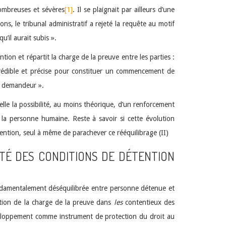
nombreuses et sévères
[1]
. Il se plaignait par ailleurs d’une
ns, le tribunal administratif a rejeté la requête au motif
’il aurait subis ».
tion et répartit la charge de la preuve entre les parties :
rédible et précise pour constituer un commencement de
du demandeur ».
 elle la possibilité, au moins théorique, d’un renforcement
la personne humaine. Reste à savoir si cette évolution
ention, seul à même de parachever ce rééquilibrage (II)
NITÉ DES CONDITIONS DE DÉTENTION
 fondamentalement déséquilibrée entre personne détenue et
sation de la charge de la preuve dans
les
contentieux des
éveloppement comme instrument de protection du droit au