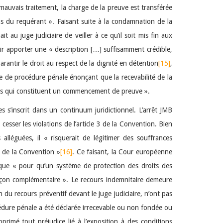
auvais traitement, la charge de la preuve est transférée
ns du requérant ». Faisant suite à la condamnation de la
 au juge judiciaire de veiller à ce qu’il soit mis fin aux
r apporter une « description […] suffisamment crédible,
arantir le droit au respect de la dignité en détention
[15]
,
ode de procédure pénale énonçant que la recevabilité de la
lles qui constituent un commencement de preuve ».
s s’inscrit dans un continuum juridictionnel. L’arrêt JMB
esser les violations de l’article 3 de la Convention. Bien
lléguées, il « risquerait de légitimer des souffrances
es de la Convention »
[16]
. Ce faisant, la Cour européenne
t que « pour qu’un système de protection des droits des
 façon complémentaire ». Le recours indemnitaire demeure
 du recours préventif devant le juge judiciaire, n’ont pas
rocédure pénale a été déclarée irrecevable ou non fondée ou
pprimé tout préjudice lié à l’exposition à des conditions