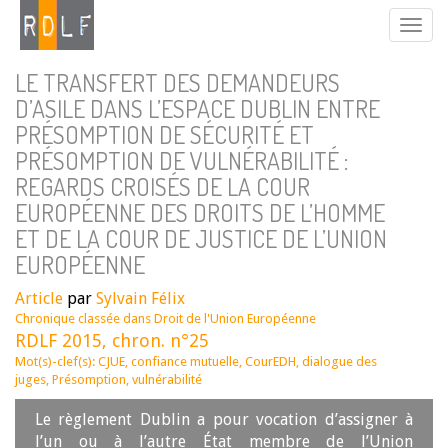
LE TRANSFERT DES DEMANDEURS
D’ASILE DANS L’ESPACE DUBLIN ENTRE
PRÉSOMPTION DE SÉCURITÉ ET
PRÉSOMPTION DE VULNÉRABILITÉ :
REGARDS CROISÉS DE LA COUR
EUROPÉENNE DES DROITS DE L’HOMME
ET DE LA COUR DE JUSTICE DE L’UNION
EUROPÉENNE
Article
par
Sylvain Félix
Chronique classée dans
Droit de l'Union Européenne
RDLF 2015, chron. n°25
Mot(s)-clef(s):
CJUE
,
confiance mutuelle
,
CourEDH
,
dialogue des
juges
,
Présomption
,
vulnérabilité
Le règlement Dublin a pour vocation d’assigner à
l’un ou à l’autre État membre de l’Union