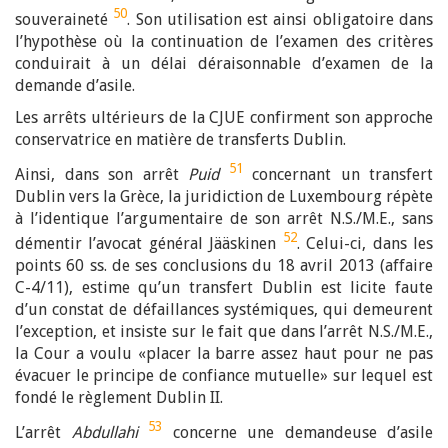
50
souveraineté
. Son utilisation est ainsi obligatoire dans
l’hypothèse où la continuation de l’examen des critères
conduirait à un délai déraisonnable d’examen de la
demande d’asile.
Les arrêts ultérieurs de la CJUE confirment son approche
conservatrice en matière de transferts Dublin.
51
Ainsi, dans son arrêt
Puid
concernant un transfert
Dublin vers la Grèce, la juridiction de Luxembourg répète
à l’identique l’argumentaire de son arrêt N.S./M.E., sans
52
démentir l’avocat général Jääskinen
. Celui-ci, dans les
points 60 ss. de ses conclusions du 18 avril 2013 (affaire
C-4/11), estime qu’un transfert Dublin est licite faute
d’un constat de défaillances systémiques, qui demeurent
l’exception, et insiste sur le fait que dans l’arrêt N.S./M.E.,
la Cour a voulu «placer la barre assez haut pour ne pas
évacuer le principe de confiance mutuelle» sur lequel est
fondé le règlement Dublin II.
53
L’arrêt
Abdullahi
concerne une demandeuse d’asile