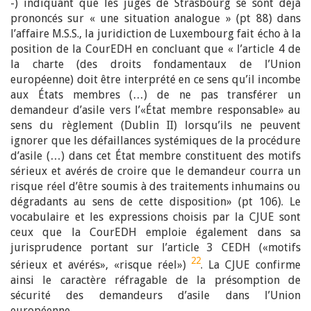
-) indiquant que les juges de Strasbourg se sont déjà
prononcés sur « une situation analogue » (pt 88) dans
l’affaire M.S.S., la juridiction de Luxembourg fait écho à la
position de la CourEDH en concluant que « l’article 4 de
la charte (des droits fondamentaux de l’Union
européenne) doit être interprété en ce sens qu’il incombe
aux États membres (…) de ne pas transférer un
demandeur d’asile vers l’«État membre responsable» au
sens du règlement (Dublin II) lorsqu’ils ne peuvent
ignorer que les défaillances systémiques de la procédure
d’asile (…) dans cet État membre constituent des motifs
sérieux et avérés de croire que le demandeur courra un
risque réel d’être soumis à des traitements inhumains ou
dégradants au sens de cette disposition» (pt 106). Le
vocabulaire et les expressions choisis par la CJUE sont
ceux que la CourEDH emploie également dans sa
jurisprudence portant sur l’article 3 CEDH («motifs
22
sérieux et avérés», «risque réel»)
. La CJUE confirme
ainsi le caractère réfragable de la présomption de
sécurité des demandeurs d’asile dans l’Union
européenne.