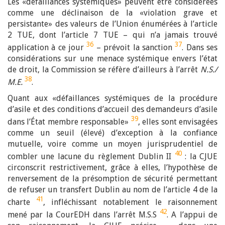
Les «défaillances systémiques» peuvent être considérées
comme une déclinaison de la «violation grave et
persistante» des valeurs de l’Union énumérées à l’article
2 TUE, dont l’article 7 TUE – qui n’a jamais trouvé
36
37
application à ce jour
– prévoit la sanction
.
Dans ses
considérations sur une menace systémique envers l’état
de droit, la Commission se réfère d’ailleurs à l’arrêt
N.S./
38
M.E.
.
Quant aux «défaillances systémiques de la procédure
d’asile et des conditions d’accueil des demandeurs d’asile
39
dans l’État membre responsable»
, elles sont envisagées
comme un seuil (élevé) d’exception à la confiance
mutuelle, voire comme un moyen jurisprudentiel de
40
combler une lacune du règlement Dublin II
: la CJUE
circonscrit restrictivement, grâce à elles, l’hypothèse de
renversement de la présomption de sécurité permettant
de refuser un transfert Dublin au nom de l’article 4 de la
41
charte
, infléchissant notablement le raisonnement
42
mené par la CourEDH dans l’arrêt M.S.S
. A l’appui de