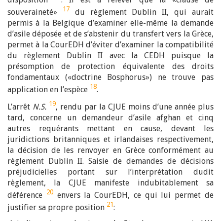
17
souveraineté»
du règlement Dublin II, qui aurait
permis à la Belgique d’examiner elle-même la demande
d’asile déposée et de s’abstenir du transfert vers la Grèce,
permet à la CourEDH d’éviter d’examiner la compatibilité
du règlement Dublin II avec la CEDH puisque la
présomption de protection équivalente des droits
fondamentaux («doctrine Bosphorus») ne trouve pas
18
application en l’espèce
.
19
L’arrêt
N.S.
, rendu par la CJUE moins d’une année plus
tard, concerne un demandeur d’asile afghan et cinq
autres requérants mettant en cause, devant les
juridictions britanniques et irlandaises respectivement,
la décision de les renvoyer en Grèce conformément au
règlement Dublin II. Saisie de demandes de décisions
préjudicielles portant sur l’interprétation dudit
règlement, la CJUE manifeste indubitablement sa
20
déférence
envers la CourEDH, ce qui lui permet de
21
justifier sa propre position
: