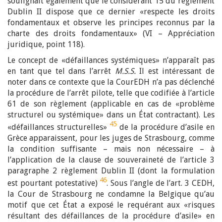
soulignait également que le considérant 15 du règlement
Dublin II dispose que ce dernier «respecte les droits
fondamentaux et observe les principes reconnus par la
charte des droits fondamentaux» (VI – Appréciation
juridique, point 118).
Le concept de «défaillances systémiques» n’apparaît pas
en tant que tel dans l’arrêt
M.S.S.
Il est intéressant de
noter dans ce contexte que la CourEDH n’a pas déclenché
la procédure de l’arrêt pilote, telle que codifiée à l’article
61 de son règlement (applicable en cas de «problème
structurel ou systémique» dans un État contractant). Les
45
«défaillances structurelles»
de la procédure d’asile en
Grèce apparaissent, pour les juges de Strasbourg, comme
la condition suffisante – mais non nécessaire – à
l’application de la clause de souveraineté de l’article 3
paragraphe 2 règlement Dublin II (dont la formulation
46
est pourtant potestative)
. Sous l’angle de l’art. 3 CEDH,
la Cour de Strasbourg ne condamne la Belgique qu’au
motif que cet État a exposé le requérant aux «risques
résultant des défaillances de la procédure d’asile» en