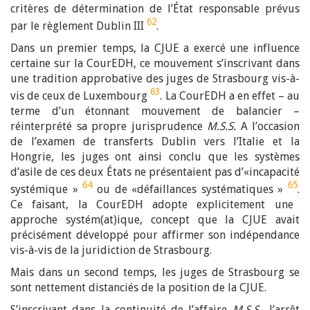
critères de détermination de l’État responsable prévus
62
par le règlement Dublin III
.
Dans un premier temps, la CJUE a exercé une influence
certaine sur la CourEDH, ce mouvement s’inscrivant dans
une tradition approbative des juges de Strasbourg vis-à-
63
vis de ceux de
Luxembourg
.
La CourEDH a en effet – au
terme d’un étonnant mouvement de balancier –
réinterprété sa propre jurisprudence
M.S.S.
A l’occasion
de l’examen de transferts Dublin vers l’Italie et la
Hongrie, les juges ont ainsi conclu que les systèmes
d’asile de ces deux États ne présentaient pas d’«
incapacité
64
65
systémique »
ou de «
défaillances systématiques »
.
Ce faisant, la CourEDH adopte explicitement une
approche systém(at)ique, concept que la CJUE avait
précisément développé pour affirmer son indépendance
vis-à-vis de la juridiction de Strasbourg.
Mais dans un second temps, les juges de Strasbourg se
sont nettement distanciés de la position de la CJUE.
S’inscrivant dans la continuité de l’affaire
M.S.S.
, l’arrêt