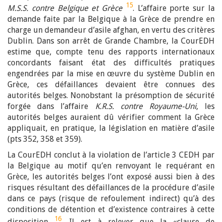
15
M.S.S. contre Belgique et Grèce
. L’affaire porte sur la
demande faite par la Belgique à la Grèce de prendre en
charge un demandeur d’asile afghan, en vertu des critères
Dublin. Dans son arrêt de Grande Chambre, la CourEDH
estime que, compte tenu des rapports internationaux
concordants faisant état des difficultés pratiques
engendrées par la mise en œuvre du système Dublin en
Grèce, ces défaillances devaient être connues des
autorités belges. Nonobstant la présomption de sécurité
forgée dans l’affaire
K.R.S. contre Royaume-Uni
, les
autorités belges auraient dû vérifier comment la Grèce
appliquait, en pratique, la législation en matière d’asile
(pts 352, 358 et 359).
La CourEDH conclut à la violation de l’article 3 CEDH par
la Belgique au motif qu’en renvoyant le requérant en
Grèce, les autorités belges l’ont exposé aussi bien à des
risques résultant des défaillances de la procédure d’asile
dans ce pays (risque de refoulement indirect) qu’à des
conditions de détention et d’existence contraires à cette
16
disposition
. Il est à relever que la «clause de