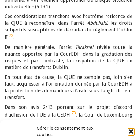
individuelle» (§ 131).
Ces considérations tranchent avec l’extrême réticence de
la CJUE à reconnaître, dans l’arrêt
Abdullahi
, les droits
subjectifs susceptibles de découler du règlement Dublin
72
II
.
De manière générale, l’arrêt
Tarakhel
révèle toute la
nuance apportée par la CourEDH dans la gradation des
risques et par, contraste, la crispation de la CJUE en
matière de transferts Dublin.
En tout état de cause, la CJUE ne semble pas, loin s’en
faut, acquiescer à l’orientation donnée par la CourEDH à
la protection des demandeurs d’asile sous l’angle de leur
transfert.
Dans son avis 2/13 portant sur le projet d’accord
73
d’adhésion de l’UE à la CEDH
, la Cour de Luxembourg
accentue en effet le rôle central joué par la confiance
mutuelle au sein de l’Union européenne. Se référant
Gérer le consentement aux
cookies
notamment à sa jurisprudence
N.S./ M.E.
, la CJUE