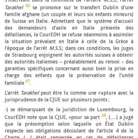
66
Tarakhel
se prononce sur le transfert Dublin d’une
famille afghane (un couple et leurs six enfants mineurs)
de Suisse en Italie. Admettant que le système d’accueil
des demandeurs d’asile en Italie présente des
défaillances, la CourEDH se refuse néanmoins à assimiler
la situation prévalant en Italie à celle de la Grèce à
l’époque de l’arrêt
M.S.S.
; dans ces conditions, les juges
de Strasbourg enjoignent les autorités suisses à obtenir
des autorités italiennes – préalablement au renvoi – des
garanties spécifiques concernant aussi bien la prise en
charge des enfants que la préservation de l’unité
67
familiale
.
L’arrêt
Tarakhel
peut être lu comme une rupture avec la
jurisprudence de la CJUE sur plusieurs points :
-) se démarquant de la juridiction de Luxembourg, la
68
CourEDH note que la CJUE, «pour sa part
, (….) a jugé
que la présomption selon laquelle un État Dublin
respecte ses obligations découlant de l’article 4 de la
Charte (…) était renversée en cas de défaillances