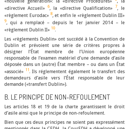
«nouvelle génération»: la «directive Procédures»
, la
6
7
«directive Accueil»
, la «directive Qualification»
, le
8
«règlement Eurodac»
, et enfin le «règlement Dublin III»
9
, qui a remplacé – depuis le 1er janvier 2014 – le
10
«règlement Dublin II»
.
Les «règlements Dublin» ont succédé à la Convention de
Dublin et prévoient une série de critères propres à
désigner l’État membre de l’Union européenne
responsable de l’examen matériel d’une demande d’asile
déposée dans un (autre) État membre – ou dans un État
11
«associé»
. Ils réglementent également le transfert des
demandeurs d’asile vers l’État responsable de leur
demande («transfert Dublin»).
B. LE PRINCIPE DE NON-REFOULEMENT
Les articles 18 et 19 de la charte garantissent le droit
d’asile ainsi que le principe de non-refoulement.
Bien que ces deux principes ne soient pas expressément
mentionnés dans la CEDH, la CourEDH a développé une