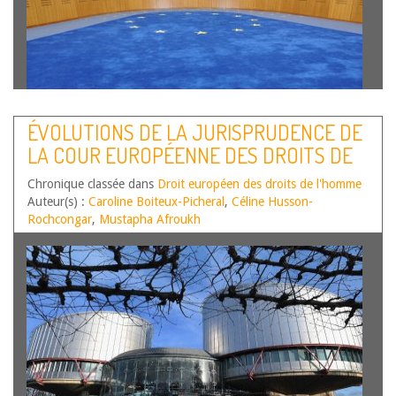
Par Mustapha Afroukh, Maître de conférences HDR en
ÉVOLUTIONS DE LA JURISPRUDENCE DE
droit public à Université de Montpellier, IDEDH,
LA COUR EUROPÉENNE DES DROITS DE
UR_UM205/CRDH, Caroline Boiteux-Picheral, Professeure
de droit public à l’Université de Montpellier, IDEDH,
L’HOMME – PREMIER SEMESTRE 2021
Chronique classée dans
UR_UM205 et Céline Husson-Rochcongar, Maître de
Droit européen des droits de l'homme
Auteur(s) :
conférences en droit public à Université de…
Caroline Boiteux-Picheral
,
Céline Husson-
Lire la suite
Rochcongar
,
Mustapha Afroukh