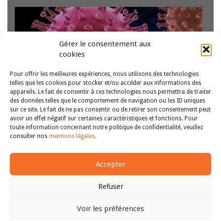
Gérer le consentement aux
cookies
Pour offrir les meilleures expériences, nous utilisons des technologies
telles que les cookies pour stocker et/ou accéder aux informations des
appareils. Le fait de consentir à ces technologies nous permettra de traiter
des données telles que le comportement de navigation ou les ID uniques
sur ce site. Le fait de ne pas consentir ou de retirer son consentement peut
Dans le contexte de la crise due au Covid-19, les étrangers
avoir un effet négatif sur certaines caractéristiques et fonctions. Pour
en situation irrégulière font face à une aggravation de
toute information concernant notre politique de confidentialité, veuillez
leurs conditions de vie. Alors que le confinement a
1
2
3
>>
consulter nos
mentions légales
.
complexifié leur situation administrative, et que les
conséquences sanitaires et économiques…
Lire la suite
Accepter
Refuser
Voir les préférences
Copyright © 2011-2026
Revue des droits et libertés fondamentaux