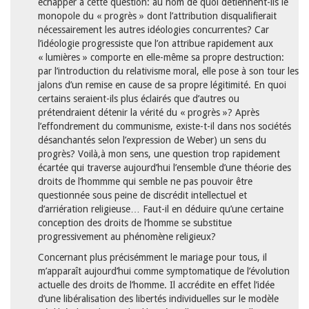
échapper à cette question: au nom de quoi détiennent-ils le
monopole du « progrès » dont l’attribution disqualifierait
nécessairement les autres idéologies concurrentes? Car
l’idéologie progressiste que l’on attribue rapidement aux
« lumières » comporte en elle-même sa propre destruction:
par l’introduction du relativisme moral, elle pose à son tour les
jalons d’un remise en cause de sa propre légitimité. En quoi
certains seraient-ils plus éclairés que d’autres ou
prétendraient détenir la vérité du « progrès »? Après
l’effondrement du communisme, existe-t-il dans nos sociétés
désanchantés selon l’expression de Weber) un sens du
progrès? Voilà,à mon sens, une question trop rapidement
écartée qui traverse aujourd’hui l’ensemble d’une théorie des
droits de l’hommme qui semble ne pas pouvoir être
questionnée sous peine de discrédit intellectuel et
d’arriération religieuse… Faut-il en déduire qu’une certaine
conception des droits de l’homme se substitue
progressivement au phénomène religieux?
Concernant plus précisémment le mariage pour tous, il
m’apparaît aujourd’hui comme symptomatique de l’évolution
actuelle des droits de l’homme. Il accrédite en effet l’idée
d’une libéralisation des libertés individuelles sur le modèle