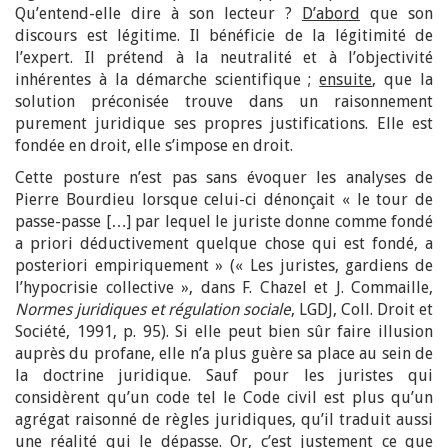
Qu’entend-elle dire à son lecteur ?
D’abord
que son
discours est légitime. Il bénéficie de la légitimité de
l’expert. Il prétend à la neutralité et à l’objectivité
inhérentes à la démarche scientifique ;
ensuite
, que la
solution préconisée trouve dans un raisonnement
purement juridique ses propres justifications. Elle est
fondée en droit, elle s’impose en droit.
Cette posture n’est pas sans évoquer les analyses de
Pierre Bourdieu lorsque celui-ci dénonçait « le tour de
passe-passe […] par lequel le juriste donne comme fondé
a priori déductivement quelque chose qui est fondé, a
posteriori empiriquement » (« Les juristes, gardiens de
l’hypocrisie collective », dans F. Chazel et J. Commaille,
Normes juridiques et régulation sociale
, LGDJ, Coll. Droit et
Société, 1991, p. 95). Si elle peut bien sûr faire illusion
auprès du profane, elle n’a plus guère sa place au sein de
la doctrine juridique. Sauf pour les juristes qui
considèrent qu’un code tel le Code civil est plus qu’un
agrégat raisonné de règles juridiques, qu’il traduit aussi
une réalité qui le dépasse. Or, c’est justement ce que