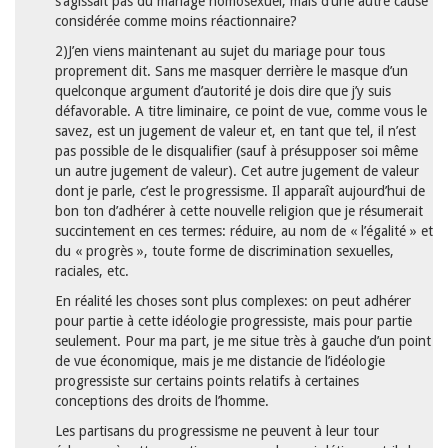
s’agissait pas du mariage homosexuel, mais d’une autre cause
considérée comme moins réactionnaire?
2)J’en viens maintenant au sujet du mariage pour tous
proprement dit. Sans me masquer derrière le masque d’un
quelconque argument d’autorité je dois dire que j’y suis
défavorable. A titre liminaire, ce point de vue, comme vous le
savez, est un jugement de valeur et, en tant que tel, il n’est
pas possible de le disqualifier (sauf à présupposer soi même
un autre jugement de valeur). Cet autre jugement de valeur
dont je parle, c’est le progressisme. Il apparaît aujourd’hui de
bon ton d’adhérer à cette nouvelle religion que je résumerait
succintement en ces termes: réduire, au nom de « l’égalité » et
du « progrès », toute forme de discrimination sexuelles,
raciales, etc.
En réalité les choses sont plus complexes: on peut adhérer
pour partie à cette idéologie progressiste, mais pour partie
seulement. Pour ma part, je me situe très à gauche d’un point
de vue économique, mais je me distancie de l’idéologie
progressiste sur certains points relatifs à certaines
conceptions des droits de l’homme.
Les partisans du progressisme ne peuvent à leur tour