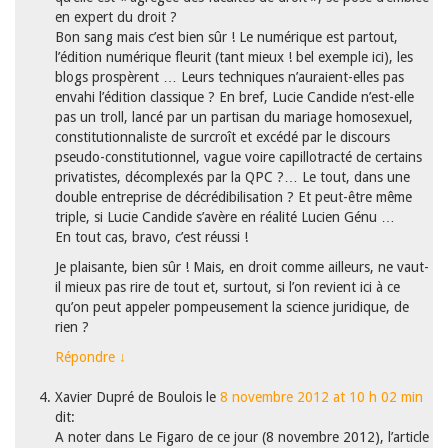
en expert du droit ?
Bon sang mais c’est bien sûr ! Le numérique est partout,
l’édition numérique fleurit (tant mieux ! bel exemple ici), les
blogs prospèrent … Leurs techniques n’auraient-elles pas
envahi l’édition classique ? En bref, Lucie Candide n’est-elle
pas un troll, lancé par un partisan du mariage homosexuel,
constitutionnaliste de surcroît et excédé par le discours
pseudo-constitutionnel, vague voire capillotracté de certains
privatistes, décomplexés par la QPC ?… Le tout, dans une
double entreprise de décrédibilisation ? Et peut-être même
triple, si Lucie Candide s’avère en réalité Lucien Génu …
En tout cas, bravo, c’est réussi !
Je plaisante, bien sûr ! Mais, en droit comme ailleurs, ne vaut-
il mieux pas rire de tout et, surtout, si l’on revient ici à ce
qu’on peut appeler pompeusement la science juridique, de
rien ?
Répondre
↓
Xavier Dupré de Boulois
le
8 novembre 2012 at 10 h 02 min
dit:
A noter dans Le Figaro de ce jour (8 novembre 2012), l’article