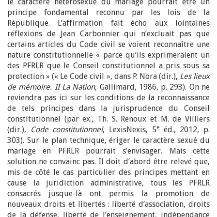
le caractère hétérosexué du mariage pourrait être un
principe fondamental reconnu par les lois de la
République. L’affirmation fait écho aux lointaines
réflexions de Jean Carbonnier qui n’excluait pas que
certains articles du Code civil se voient reconnaître une
nature constitutionnelle « parce qu’ils exprimeraient un
des PFRLR que le Conseil constitutionnel a pris sous sa
protection » (« Le Code civil », dans P. Nora (dir.),
Les lieux
de mémoire. II La Nation
, Gallimard, 1986, p. 293). On ne
reviendra pas ici sur les conditions de la reconnaissance
de tels principes dans la jurisprudence du Conseil
constitutionnel (par ex., Th. S. Renoux et M. de Villiers
e
(dir.),
Code constitutionnel
, LexisNexis, 5
éd., 2012, p.
303). Sur le plan technique, ériger le caractère sexué du
mariage en PFRLR pourrait s’envisager. Mais cette
solution ne convainc pas. Il doit d’abord être relevé que,
mis de côté le cas particulier des principes mettant en
cause la juridiction administrative, tous les PFRLR
consacrés jusque-là ont permis la promotion de
nouveaux droits et libertés : liberté d’association, droits
de la défense, liberté de l’enseignement, indépendance