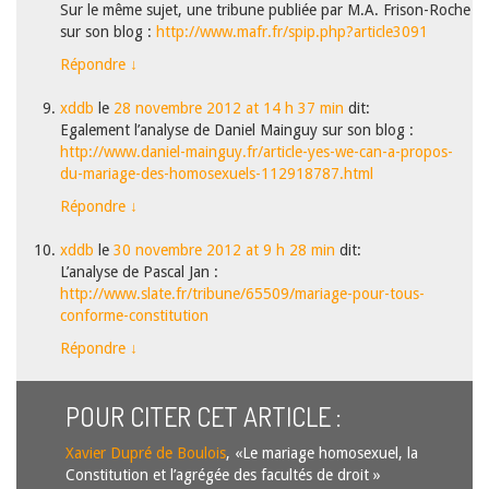
Sur le même sujet, une tribune publiée par M.A. Frison-Roche
sur son blog :
http://www.mafr.fr/spip.php?article3091
Répondre
↓
xddb
le
28 novembre 2012 at 14 h 37 min
dit:
Egalement l’analyse de Daniel Mainguy sur son blog :
http://www.daniel-mainguy.fr/article-yes-we-can-a-propos-
du-mariage-des-homosexuels-112918787.html
Répondre
↓
xddb
le
30 novembre 2012 at 9 h 28 min
dit:
L’analyse de Pascal Jan :
http://www.slate.fr/tribune/65509/mariage-pour-tous-
conforme-constitution
Répondre
↓
POUR CITER CET ARTICLE :
Xavier Dupré de Boulois
, «Le mariage homosexuel, la
Constitution et l’agrégée des facultés de droit »