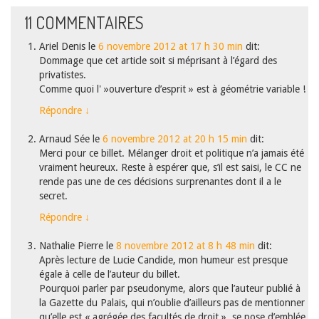
11
COMMENTAIRES
Ariel Denis
le
6 novembre 2012 at 17 h 30 min
dit:
Dommage que cet article soit si méprisant à l’égard des
privatistes.
Comme quoi l' »ouverture d’esprit » est à géométrie variable !
Répondre
↓
Arnaud Sée
le
6 novembre 2012 at 20 h 15 min
dit:
Merci pour ce billet. Mélanger droit et politique n’a jamais été
vraiment heureux. Reste à espérer que, s’il est saisi, le CC ne
rende pas une de ces décisions surprenantes dont il a le
secret.
Répondre
↓
Nathalie Pierre
le
8 novembre 2012 at 8 h 48 min
dit:
Après lecture de Lucie Candide, mon humeur est presque
égale à celle de l’auteur du billet.
Pourquoi parler par pseudonyme, alors que l’auteur publié à
la Gazette du Palais, qui n’oublie d’ailleurs pas de mentionner
qu’elle est « agrégée des facultés de droit », se pose d’emblée