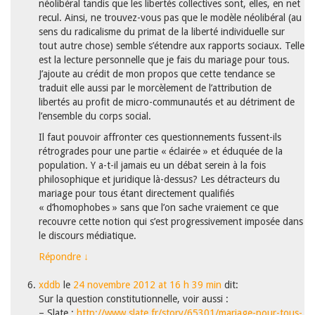
néolibéral tandis que les libertés collectives sont, elles, en net
recul. Ainsi, ne trouvez-vous pas que le modèle néolibéral (au
sens du radicalisme du primat de la liberté individuelle sur
tout autre chose) semble s’étendre aux rapports sociaux. Telle
est la lecture personnelle que je fais du mariage pour tous.
J’ajoute au crédit de mon propos que cette tendance se
traduit elle aussi par le morcèlement de l’attribution de
libertés au profit de micro-communautés et au détriment de
l’ensemble du corps social.
Il faut pouvoir affronter ces questionnements fussent-ils
rétrogrades pour une partie « éclairée » et éduquée de la
population. Y a-t-il jamais eu un débat serein à la fois
philosophique et juridique là-dessus? Les détracteurs du
mariage pour tous étant directement qualifiés
« d’homophobes » sans que l’on sache vraiement ce que
recouvre cette notion qui s’est progressivement imposée dans
le discours médiatique.
Répondre
↓
xddb
le
24 novembre 2012 at 16 h 39 min
dit:
Sur la question constitutionnelle, voir aussi :
– Slate :
http://www.slate.fr/story/65301/mariage-pour-tous-