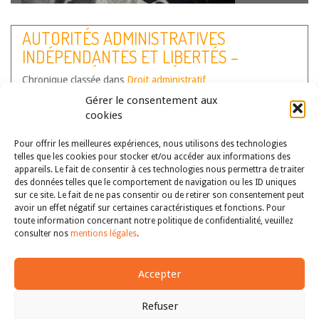
AUTORITÉS ADMINISTRATIVES
Cette chronique a pour objectif de couvrir, de manière
INDÉPENDANTES ET LIBERTÉS –
annuelle, l’actualité des autorités administratives
indépendantes (AAI), telles qu’elle sont listées dans la loi
ACTUALITÉS DE L’ANNÉE 2022
Chronique classée dans
n° 2017-55 du 20 janvier 2017 portant statut général des
Droit administratif
Auteur(s) :
autorités administratives indépendantes et des autorités…
Arnaud Bonfort
,
Capucine Colin
,
Emilie Debaets
,
Gérer le consentement aux
Julia Schmitz
Lire la suite
,
Julien Marguin
,
Valentine Vigné
,
Valérie Palma-
cookies
Amalric
,
Zakia Mestari
Pour offrir les meilleures expériences, nous utilisons des technologies
telles que les cookies pour stocker et/ou accéder aux informations des
appareils. Le fait de consentir à ces technologies nous permettra de traiter
des données telles que le comportement de navigation ou les ID uniques
sur ce site. Le fait de ne pas consentir ou de retirer son consentement peut
avoir un effet négatif sur certaines caractéristiques et fonctions. Pour
toute information concernant notre politique de confidentialité, veuillez
consulter nos
mentions légales
.
Accepter
Cette chronique a pour objectif de couvrir, de manière
Refuser
annuelle, l’actualité des autorités administratives