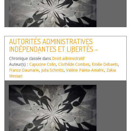
AUTORITÉS ADMINISTRATIVES
Cette chronique, co-dirigée par Émilie Debaets, Valérie
INDÉPENDANTES ET LIBERTÉS –
Palma-Amalric et Julia Schmitz, a pour objectif de couvrir,
de manière annuelle, l’actualité des autorités
ACTUALITÉS DE L’ANNÉE 2023
Chronique classée dans
administratives et publiques indépendantes, englobées
Droit administratif
Auteur(s) :
sous l’acronyme (AAI), telles qu’elles sont listées dans la loi
Capucine Colin
,
Clothilde Combes
,
Emilie Debaets
,
France Daumarie
n° 2017-55…
,
Lire la suite
Julia Schmitz
,
Valérie Palma-Amalric
,
Zakia
Mestari