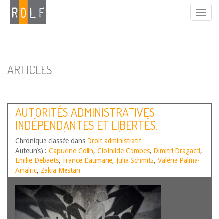
ARTICLES
AUTORITÉS ADMINISTRATIVES
INDÉPENDANTES ET LIBERTÉS.
ACTUALITÉS DE L’ANNÉE 2024
Chronique classée dans
Droit administratif
Auteur(s) :
Capucine Colin
,
Clothilde Combes
,
Dimitri Dragacci
,
Emilie Debaets
,
France Daumarie
,
Julia Schmitz
,
Valérie Palma-
Amalric
,
Zakia Mestari