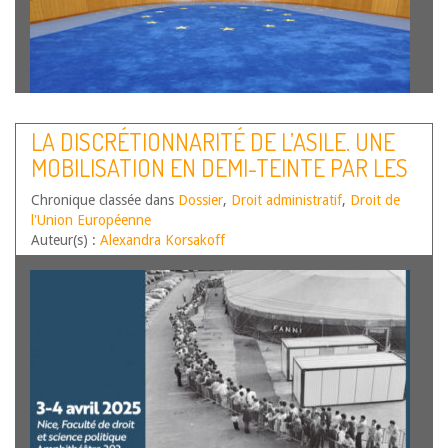
Par Mustapha Afroukh, Maître de conférences HDR en
LA DISCRÉTIONNARITÉ DE L’ASILE. UNE
droit public à Université de Montpellier, IDEDH
MOBILISATION EN DEMI-TEINTE PAR LES
UR_UM205, Caroline Boiteux-Picheral, Professeur de droit
public à l’Université de Montpellier, IDEDH UR_UM205,
FEMMES VICTIMES DE VIOLENCES
Chronique classée dans
Thibaut Larrouturou, Professeur de droit public à
Dossier
,
Droit administratif
,
Droit de
SEXISTES
l'Union Européenne
l’Université Évry Paris-Saclay, CRLD EA…
Lire la suite
Auteur(s) :
Alexandra Korsakoff