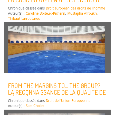
qu’elle appelle à engager une réflexion…
Lire la suite
L’HOMME – SECOND SEMESTRE 2023
Chronique classée dans
Droit européen des droits de l'homme
Auteur(s) :
Caroline Boiteux-Picheral
,
Mustapha Afroukh
,
Thibaut Larrouturou
Par Mustapha Afroukh, Maître de conférences HDR en
FROM THE MARGINS TO… THE GROUP?
droit public à Université de Montpellier, IDEDH
LA RECONNAISSANCE DE LA QUALITÉ DE
UR_UM205, Caroline Boiteux-Picheral, Professeur de
droit public à l’Université de Montpellier, IDEDH
RÉFUGIÉES AUX FEMMES « EN TANT QUE
Chronique classée dans
UR_UM205 et Thibaut Larrouturou, Maître de conférences
Droit de l'Union Européenne
TELLES »
Auteur(s) :
en droit public à Université…
Sam Chollet
Lire la suite