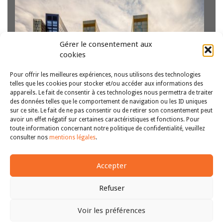
Gérer le consentement aux
cookies
Pour offrir les meilleures expériences, nous utilisons des technologies
telles que les cookies pour stocker et/ou accéder aux informations des
appareils. Le fait de consentir à ces technologies nous permettra de traiter
À propos de l’arrêt CJUE 16 février 2024, Intervyuirasht
des données telles que le comportement de navigation ou les ID uniques
sur ce site. Le fait de ne pas consentir ou de retirer son consentement peut
organ na DAB pri MS (Femmes victimes de violences
avoir un effet négatif sur certaines caractéristiques et fonctions. Pour
domestiques), aff. C-621/21. Sam Chollet est doctorant
toute information concernant notre politique de confidentialité, veuillez
en droit public au sein de l’Université Paris-Saclay, rattaché
1
2
3
>>
consulter nos
mentions légales
.
au Centre de recherches Versailles Institutions…
Lire la
suite
Accepter
Refuser
Voir les préférences
Copyright © 2011-2026
Revue des droits et libertés fondamentaux