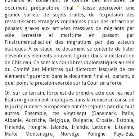
humains et conseillant le Comité des Ministres. Le
4
document préparatoire final
laisse apercevoir une
grande variété de sujets traités, de l’expulsion des
ressortissants étrangers condamnés pour des infractions
pénales graves aux arrivées massives de migrants par
voie terrestre et maritime en passant par
l’instrumentalisation des migrations par des acteurs
étatiques. À ce stade, ce document se contente de lister
d’éventuels éléments pouvant figurer dans la déclaration
de Chisinau. Ce sont les équilibres diplomatiques au sein
du Comité des Ministres qui dicteront lesquels de ces
éléments figureront dans le document final et, partant, à
quel point la pression exercée sur la Cour sera forte.
Or, sur ce terrain, force est de prendre acte que les neuf
États originalement impliqués dans la remise en cause de
la jurisprudence européenne ont été rejoints par dix-huit
autres. Ensemble, ces vingt‑sept (Danemark, Italie,
Albanie, Autriche, Belgique, Bulgarie, Croatie, Estonie,
Finlande, Hongrie, Islande, Irlande, Lettonie, Lituanie,
Malte, Montenegro¸ Norvège, Pologne, Pays-Bas,