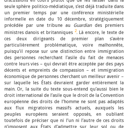
discussions en cours plutôt que de les laisser dans la
seule sphère politico‑médiatique, s’est déjà traduite dans
un premier temps par une conférence ministérielle
informelle en date du 10 décembre, stratégiquement
précédée par une tribune au
Guardian
des premiers
2
ministres danois et britanniques
. Là encore, le texte de
ces deux dirigeants de premier plan s’avère
particulièrement problématique, voire malhonnête,
puisqu’il repose sur une distinction entre immigration
des personnes recherchant l’asile du fait de menaces
contre leurs vies – qui devrait être acceptée par des pays
décents et empreints de compassion – et immigration
économique de personnes cherchant un meilleur avenir –
sur laquelle les États devraient garder entièrement la
main. Or, la suite du texte sous-entend qu’aussi bien le
droit international de l’asile que le droit de la Convention
européenne des droits de l’homme ne sont pas adaptés
aux flux migratoires massifs actuels, auxquels les
peuples européens seraient opposés, en oubliant
toutefois de préciser que ni l’un ni l’autre de ces droits
n’imposent aux États d’admettre sur leur sol ou de