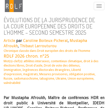
ÉVOLUTIONS DE LA JURISPRUDENCE DE
LA COUR EUROPÉENNE DES DROITS DE
L’HOMME – SECOND SEMESTRE 2025
Article
par
Caroline Boiteux-Picheral
,
Mustapha
Afroukh
,
Thibaut Larrouturou
Chronique classée dans
Droit européen des droits de l'homme
RDLF 2026 chron. n°25
Mot(s)-clef(s):
athlètes intersexes
,
contentieux climatique
,
droit à des
élections libres
,
Droit d'asile
,
Droit de vote des détenus
,
Immigration
,
Ingérences électorales étrangères
,
Liberté
d'expression
,
magistrats
,
Mesures provisoires
,
obligation positive
,
Russie
,
sadomasochisme
,
tabagisme
,
Ukraine
,
Union européenne
,
vulnérabilité
Par Mustapha Afroukh, Maître de conférences HDR en
droit public à Université de Montpellier, IDEDH