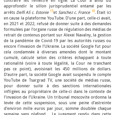
contraire les remettre en ligne. La Cour a ainsi dû
approfondir le sillon jurisprudentiel entamé par les
15
16
arrêts
Delfi AS c. Estonie
et
Sanchez c. France
. Était ici
en cause la plateforme YouTube. D’une part, celle‑ci avait,
en 2021 et 2022, refusé de donner suite à des demandes
formulées par l’organe russe de régulation des médias de
retrait de contenus portant sur Alexeï Navalny, la gestion
de la pandémie de Covid‑19 par les autorités russes ou
encore l’invasion de l’Ukraine. La société Google fut pour
cela condamnée à diverses amendes dont le montant
cumulé, calculé selon des critères échappant à toute
rationalité (voire à toute légalité, la Cour ne tranchant
pas ce point), avoisinait les 450 millions de dollars.
D’autre part, la société Google avait suspendu le compte
YouTube de Tsargrad TV, une société de médias russe,
pour donner suite à des sanctions internationales
infligées au propriétaire de celle‑ci dans le contexte de
l’invasion de l’Ukraine. Un tribunal moscovite ordonna la
levée de cette suspension, sous une peine d’astreinte
d’environ mille euros par jour, somme doublée chaque
semaine sans plafond… Le jugement rendu dans cette