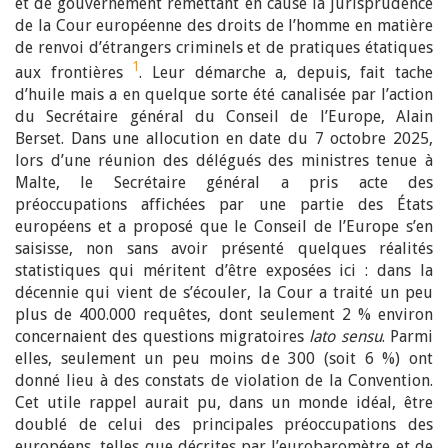
et de gouvernement remettant en cause la jurisprudence
de la Cour européenne des droits de l’homme en matière
de renvoi d’étrangers criminels et de pratiques étatiques
1
aux frontières
. Leur démarche a, depuis, fait tache
d’huile mais a en quelque sorte été canalisée par l’action
du Secrétaire général du Conseil de l’Europe, Alain
Berset. Dans une allocution en date du 7 octobre 2025,
lors d’une réunion des délégués des ministres tenue à
Malte, le Secrétaire général a pris acte des
préoccupations affichées par une partie des États
européens et a proposé que le Conseil de l’Europe s’en
saisisse, non sans avoir présenté quelques réalités
statistiques qui méritent d’être exposées ici : dans la
décennie qui vient de s’écouler, la Cour a traité un peu
plus de 400.000 requêtes, dont seulement 2 % environ
concernaient des questions migratoires
lato sensu
. Parmi
elles, seulement un peu moins de 300 (soit 6 %) ont
donné lieu à des constats de violation de la Convention.
Cet utile rappel aurait pu, dans un monde idéal, être
doublé de celui des principales préoccupations des
européens, telles que décrites par l’eurobaromètre et de