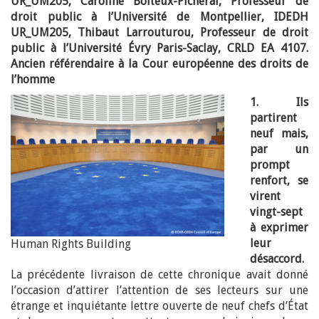
UR_UM205, Caroline Boiteux-Picheral, Professeur de
droit public à l’Université de Montpellier, IDEDH
UR_UM205, Thibaut Larrouturou, Professeur de droit
public à l’Université Évry Paris-Saclay, CRLD EA 4107.
Ancien référendaire à la Cour européenne des droits de
l’homme
1. Ils
partirent
neuf mais,
par un
prompt
renfort, se
virent
vingt-sept
à exprimer
leur
Human Rights Building
désaccord.
La précédente livraison de cette chronique avait donné
l’occasion d’attirer l’attention de ses lecteurs sur une
étrange et inquiétante lettre ouverte de neuf chefs d’État