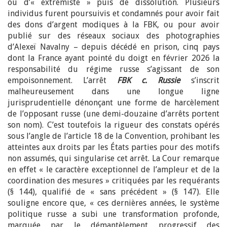
ou d’« extrémiste » puis de dissolution. Plusieurs
individus furent poursuivis et condamnés pour avoir fait
des dons d’argent modiques à la FBK, ou pour avoir
publié sur des réseaux sociaux des photographies
d’Alexeï Navalny – depuis décédé en prison, cinq pays
dont la France ayant pointé du doigt en février 2026 la
responsabilité du régime russe s’agissant de son
empoisonnement. L’arrêt
FBK c. Russie
s’inscrit
malheureusement dans une longue ligne
jurisprudentielle dénonçant une forme de harcèlement
de l’opposant russe (une demi-douzaine d’arrêts portent
son nom). C’est toutefois la rigueur des constats opérés
sous l’angle de l’article 18 de la Convention, prohibant les
atteintes aux droits par les États parties pour des motifs
non assumés, qui singularise cet arrêt. La Cour remarque
en effet « le caractère exceptionnel de l’ampleur et de la
coordination des mesures » critiquées par les requérants
(§ 144), qualifié de « sans précédent » (§ 147). Elle
souligne encore que, « ces dernières années, le système
politique russe a subi une transformation profonde,
marquée par le démantèlement progressif des