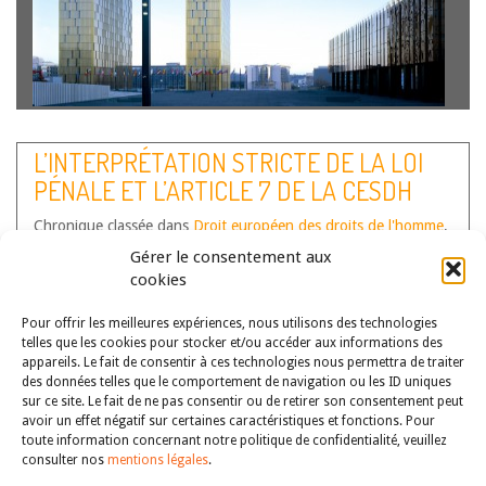
L’article 6 du traité sur l’Union européenne énonce deux
sources de protection des droits fondamentaux : la Charte
L’INTERPRÉTATION STRICTE DE LA LOI
et les principes généraux du droit. Si cette disposition
PÉNALE ET L’ARTICLE 7 DE LA CESDH
n’établit aucune hiérarchie formelle entre ces deux
sources, pas plus d’ailleurs que la…
Lire la suite
Chronique classée dans
Droit européen des droits de l'homme
,
Droit pénal
Gérer le consentement aux
Auteur(s) :
Marc Touillier
cookies
Pour offrir les meilleures expériences, nous utilisons des technologies
telles que les cookies pour stocker et/ou accéder aux informations des
appareils. Le fait de consentir à ces technologies nous permettra de traiter
des données telles que le comportement de navigation ou les ID uniques
sur ce site. Le fait de ne pas consentir ou de retirer son consentement peut
avoir un effet négatif sur certaines caractéristiques et fonctions. Pour
toute information concernant notre politique de confidentialité, veuillez
consulter nos
mentions légales
.