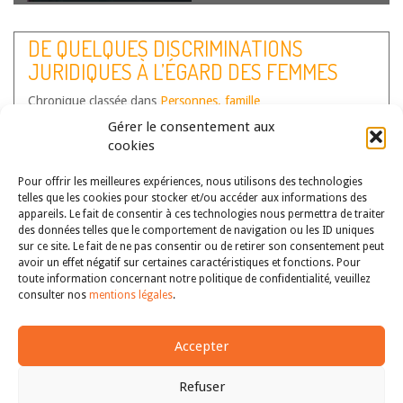
Par Jeanne de Dinechin, docteure en droit de l’Université
Paris Panthéon-Assas Le problème dit « des trois
DE QUELQUES DISCRIMINATIONS
corps » est un problème de mathématiques et
JURIDIQUES À L’ÉGARD DES FEMMES
d’astronomie vieux de plusieurs siècles né avec les théories
d’Isaac Newton[1]. Il porte sur…
Lire la suite
MUSULMANES DANS CERTAINS PAYS
Chronique classée dans
Personnes, famille
ARABES
Auteur(s) :
Stéphane Papi
Gérer le consentement aux
cookies
Pour offrir les meilleures expériences, nous utilisons des technologies
telles que les cookies pour stocker et/ou accéder aux informations des
appareils. Le fait de consentir à ces technologies nous permettra de traiter
des données telles que le comportement de navigation ou les ID uniques
sur ce site. Le fait de ne pas consentir ou de retirer son consentement peut
Malgré le fait que dès le 19e siècle, des femmes aient
avoir un effet négatif sur certaines caractéristiques et fonctions. Pour
combattu pour leurs droits et qu’aujourd’hui certaines
toute information concernant notre politique de confidentialité, veuillez
féministes musulmanes continuent de mener ce combat au
consulter nos
mentions légales
.
nom du respect de l’égalité des sexes et également parfois
au nom des…
Lire la suite
Accepter
Refuser