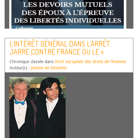
Par Sylwia Castillo-Wyszogrodzka, Maître de conférences
L’INTÉRÊT GÉNÉRAL DANS L’ARRÊT
en droit privé et sciences criminelles à l’Université Clermont
JARRE CONTRE FRANCE OU LE «
Auvergne, CMH Liberté d’une personne mariée. La liberté
qui « consiste à pouvoir faire tout ce qui ne nuit pas à
PROBLÈME DES TROIS CORPS » DES
Chronique classée dans
autrui »[1], devrait être…
Droit européen des droits de l'homme
Lire la suite
SOURCES DU DROIT
Auteur(s) :
Jeanne de Dinechin