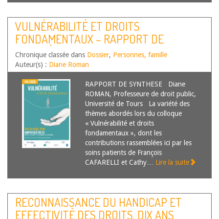
VULNÉRABILITÉ ET DROITS
FONDAMENTAUX – RAPPORT DE
SYNTHÈSE
Chronique classée dans
Dossier
,
Personnes, famille
Auteur(s) :
Diane Roman
RAPPORT DE SYNTHESE Diane
ROMAN, Professeure de droit public,
Université de Tours La variété des
thèmes abordés lors du colloque
« Vulnérabilité et droits
fondamentaux », dont les
contributions rassemblées ici par les
soins patients de François
CAFARELLI et Cathy…
Lire la suite
RECONNAISSANCE DU HANDICAP ET
EFFECTIVITÉ DES DROITS, DIX ANS