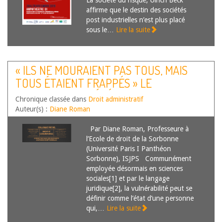
La société du risque, Ulrich Beck
affirme que le destin des sociétés
post industrielles n’est plus placé
sous le…
Lire la suite
« ILS NE MOURAIENT PAS TOUS, MAIS
TOUS ÉTAIENT FRAPPÉS » LE
CORONAVIRUS, RÉVÉLATEUR DES
Chronique classée dans
Droit administratif
AMBIGÜITÉS DE L’APPRÉHENSION
Auteur(s) :
Diane Roman
JURIDIQUE DE LA VULNÉRABILITÉ
Par Diane Roman, Professeure à
l’Ecole de droit de la Sorbonne
(Université Paris I Panthéon
Sorbonne), ISJPS Communément
employée désormais en sciences
sociales[1] et par le langage
juridique[2], la vulnérabilité peut se
définir comme l’état d’une personne
qui,…
Lire la suite