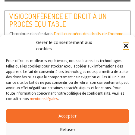
VISIOCONFÉRENCE ET DROIT À UN
PROCÈS ÉQUITABLE
Chronique classée dans
Droit européen des droits de l'homme
,
Droit processuel
Gérer le consentement aux
Auteur(s) :
Milano Laure
cookies
Visioconférence et droit à un procès
Pour offrir les meilleures expériences, nous utilisons des technologies
équitable Par Laure Milano
telles que les cookies pour stocker et/ou accéder aux informations des
L’utilisation de la visioconférence en
appareils. Le fait de consentir à ces technologies nous permettra de traiter
matière judiciaire offre de multiples
des données telles que le comportement de navigation ou les ID uniques
avantages, ce qui explique la
sur ce site. Le fait de ne pas consentir ou de retirer son consentement peut
volonté des Etats d’intensifier le
avoir un effet négatif sur certaines caractéristiques et fonctions. Pour
toute information concernant notre politique de confidentialité, veuillez
recours à cette technique. Elle a
consulter nos
mentions légales
.
cependant un impact sur…
Lire la
suite
Accepter
Refuser