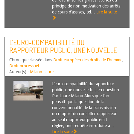
de revenir sur les graves lacunes du
principe de non motivation des arrêts
de cours d’assises, tel…
Lire la suite
L’EURO-COMPATIBILITÉ DU
RAPPORTEUR PUBLIC, UNE NOUVELLE
FOIS EN QUESTION
Chronique classée dans
Droit européen des droits de l'homme
,
Droit processuel
Auteur(s) :
Milano Laure
L’euro-compatibilité du rapporteur
public, une nouvelle fois en question
Par Laure Milano Alors que l’on
pensait que la question de la
conventionnalité de la transmission
du rapport du conseiller rapporteur
au seul rapporteur public était
réglée, une requête introduite à…
Lire la suite