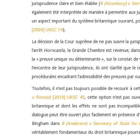
jurisprudence claire et bien établie (
R (Alconbury) v Secr
également été interprétée de manière à permettre aux ju
un aspect important du système britannique ouvrant, pou
[2009] UKSC 14
).
La décision de la Cour suprême de ne pas suivre la juris
l’arrêt
Horncastle
, la Grande Chambre est revenue, dans 
la « preuve unique ou déterminante », sur le constat de v
l’encontre de leur jurisprudence, ils ont clarifié que 
procédurales encadrant l’admissibilité des preuves par ouï
Toutefois, il n’est pas toujours possible de recourir à c
v Pinnock
[2010] UKSC 45
, cette option n’est pas ouv
britannique et dont les effets ne sont pas incompatib
dialogue peut être ouvert plus facilement en présence d’
Bingham dans
R (Anderson) v Secretary of State fo
véritablement fondamentaux du droit britannique pourraien