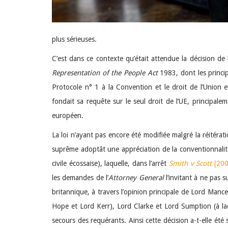
plus sérieuses.
C’est dans ce contexte qu’était attendue la décision de 
Representation of the People Act
1983, dont les princip
Protocole n° 1 à la Convention et le droit de l’Union 
fondait sa requête sur le seul droit de l’UE, principalem
européen.
La loi n’ayant pas encore été modifiée malgré la réitéra
suprême adoptât une appréciation de la conventionnalité 
civile écossaise), laquelle, dans l’arrêt
Smith v Scott
[20
les demandes de l’
Attorney General
l’invitant à ne pas 
britannique, à travers l’opinion principale de Lord Mance
Hope et Lord Kerr), Lord Clarke et Lord Sumption (à laqu
secours des requérants. Ainsi cette décision a-t-elle été