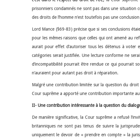
prisonniers condamnés ne sont pas dans une situation co
des droits de l’homme n’est toutefois pas une conclusion c
Lord Mance (§69-83) précise que si ses conclusions étaien
pour les mêmes raisons que celles qui ont amené au refus
aurait pour effet d’autoriser tous les détenus à voter
catégories serait justifiée. Une lecture conforme ne sera
d’incompatibilité pourrait être rendue ce qui pourrait so
n’auraient pour autant pas droit à réparation.
Malgré une contribution limitée sur la question du droit 
Cour suprême a apporté une contribution importante au 
II- Une contribution intéressante à la question du dialo
De manière significative, la Cour suprême a refusé l’invit
britanniques ne sont pas tenus de suivre la jurisprud
uniquement le devoir de « prendre en compte » la juris