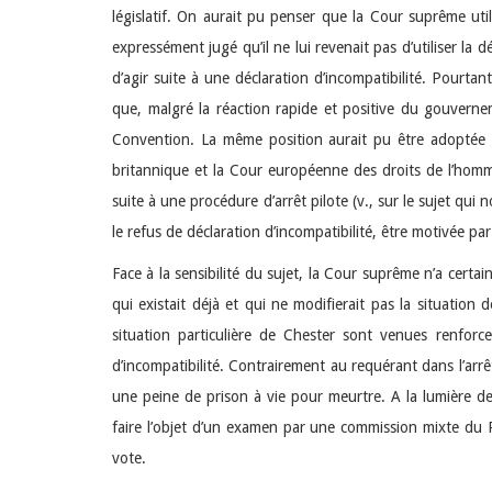
législatif. On aurait pu penser que la Cour suprême utili
expressément jugé qu’il ne lui revenait pas d’utiliser la 
d’agir suite à une déclaration d’incompatibilité. Pourtant
que, malgré la réaction rapide et positive du gouverneme
Convention. La même position aurait pu être adoptée ma
britannique et la Cour européenne des droits de l’homme
suite à une procédure d’arrêt pilote (v., sur le sujet qui
le refus de déclaration d’incompatibilité, être motivée par
Face à la sensibilité du sujet, la Cour suprême n’a certa
qui existait déjà et qui ne modifierait pas la situation d
situation particulière de Chester sont venues renforce
d’incompatibilité. Contrairement au requérant dans l’arr
une peine de prison à vie pour meurtre. A la lumière d
faire l’objet d’un examen par une commission mixte du Pa
vote.