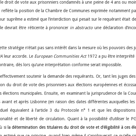
ne le droit de vote aux prisonniers condamnés à une peine de 4 ans ou mo
ui reflète la position de la Chambre de Communes exprimée notamment par
 Cour suprême a estimé que l’interdiction qui pesait sur le requérant était
e devrait être réticente à prononcer
in abstracto
une déclaration d’inco
tte stratégie n’était pas sans intérêt dans la mesure où les pouvoirs des jug
A
leur accorde. Le
European Communities Act
1972 a pu être interprété 
ontraire, dès lors qu’une interprétation conforme serait impossible.
se effectivement soutenir la demande des requérants. Or, tant les juges de
stion du droit de vote des prisonniers aux élections européennes et écossa
 élections municipales. Ensuite, en examinant la jurisprudence de la Cour 
s avant et après Lisbonne (en raison des dates différentes auxquelles le
viduel équivalent à l’article 3 du Protocole n° 1 et que les dispositions
lité et de liberté de circulation. Quant à la possibilité d’utiliser le P
ù si
la détermination des titulaires du droit de vote et d’éligibilité à ces
estimé que ce principe, quand bien même il s’appliquerait ce qu’elle co