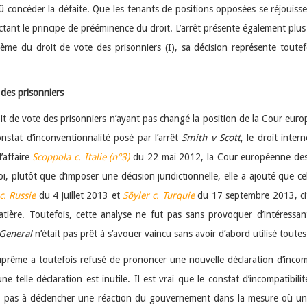
 dû concéder la défaite. Que les tenants de positions opposées se réjouissen
tant le principe de prééminence du droit. L’arrêt présente également plus d’
me du droit de vote des prisonniers (I), sa décision représente toutef
 des prisonniers
it de vote des prisonniers n’ayant pas changé la position de la Cour eur
stat d’inconventionnalité posé par l’arrêt
Smith v Scott
, le droit inter
’affaire
Scoppola c. Italie (n°3)
du 22 mai 2012, la Cour européenne des dr
i, plutôt que d’imposer une décision juridictionnelle, elle a ajouté que cel
. Russie
du 4 juillet 2013 et
Söyler c. Turquie
du 17 septembre 2013, cit
matière. Toutefois, cette analyse ne fut pas sans provoquer d’intéressa
General
n’était pas prêt à s’avouer vaincu sans avoir d’abord utilisé toutes
suprême a toutefois refusé de prononcer une nouvelle déclaration d’incompa
e telle déclaration est inutile. Il est vrai que le constat d’incompatibilit
rait pas à déclencher une réaction du gouvernement dans la mesure où un 