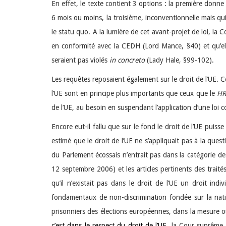
En effet, le texte contient 3 options : la première don
6 mois ou moins, la troisième, inconventionnelle mais q
le statu quo. A la lumière de cet avant-projet de loi, la
en conformité avec la CEDH (Lord Mance, §40) et qu’ell
seraient pas violés
in concreto
(Lady Hale, §99-102).
Les requêtes reposaient également sur le droit de l’UE. Ce
l’UE sont en principe plus importants que ceux que le
HR
de l’UE, au besoin en suspendant l’application d’une loi c
Encore eut-il fallu que sur le fond le droit de l’UE puis
estimé que le droit de l’UE ne s’appliquait pas à la que
du Parlement écossais n’entrait pas dans la catégorie des
12 septembre 2006) et les articles pertinents des traité
qu’il n’existait pas dans le droit de l’UE un droit indi
fondamentaux de non-discrimination fondée sur la nationa
prisonniers des élections européennes, dans la mesure o
c’est dans le respect du droit de l’UE,
la Cour suprême a 