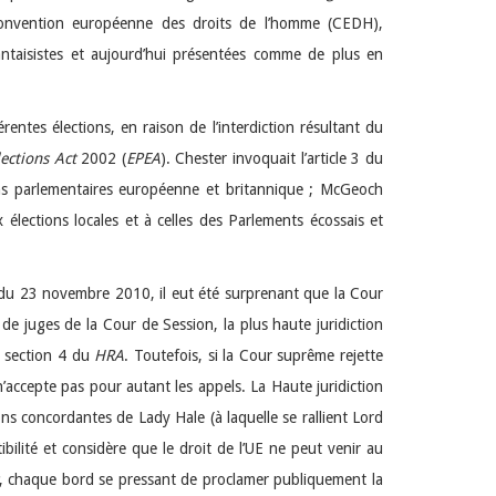
Convention européenne des droits de l’homme (CEDH),
ntaisistes et aujourd’hui présentées comme de plus en
entes élections, en raison de l’interdiction résultant du
ections Act
2002 (
EPEA
). Chester invoquait l’article 3 du
ions parlementaires européenne et britannique ; McGeoch
x élections locales et à celles des Parlements écossais et
u 23 novembre 2010, il eut été surprenant que la Cour
e juges de la Cour de Session, la plus haute juridiction
la section 4 du
HRA
. Toutefois, si la Cour suprême rejette
n’accepte pas pour autant les appels. La Haute juridiction
ons concordantes de Lady Hale (à laquelle se rallient Lord
bilité et considère que le droit de l’UE ne peut venir au
, chaque bord se pressant de proclamer publiquement la