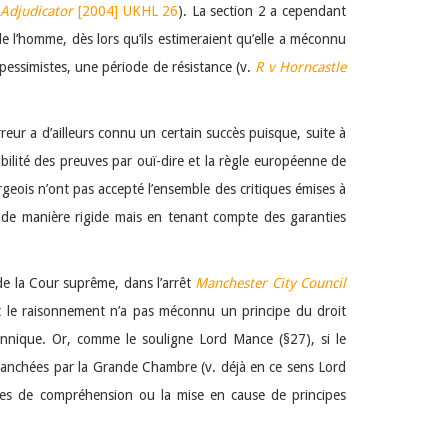
 Adjudicator
[2004] UKHL 26
). La section 2 a cependant
 l’homme, dès lors qu’ils estimeraient qu’elle a méconnu
pessimistes, une période de résistance
(v.
R v
Horncastle
eur a d’ailleurs connu un certain succès puisque, suite à
lité des preuves par ouï-dire et la règle européenne de
rgeois n’ont pas accepté l’ensemble des critiques émises à
ué de manière rigide mais en tenant compte des garanties
 de la Cour suprême, dans l’arrêt
Manchester City Council
nt le raisonnement n’a pas méconnu un principe du droit
annique. Or, comme le souligne Lord Mance (§27), si le
 tranchées par la Grande Chambre (v. déjà en ce sens Lord
ves de compréhension ou la mise en cause de principes