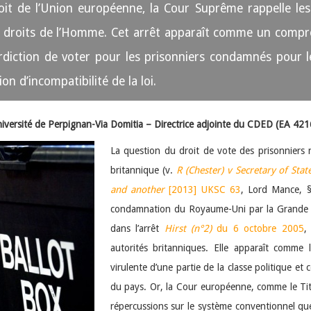
it de l’Union européenne, la Cour Suprême rappelle les li
droits de l’Homme. Cet arrêt apparaît comme un comprom
rdiction de voter pour les prisonniers condamnés pour le
ion d’incompatibilité de la loi.
niversité de Perpignan-Via Domitia – Directrice adjointe du CDED (EA 421
La question du droit de vote des prisonniers 
britannique (v.
R (Chester) v Secretary of Stat
and another
[2013] UKSC 63
, Lord Mance, §
condamnation du Royaume-Uni par la Grande 
dans l’arrêt
Hirst
(n°2)
du 6 octobre 2005
,
autorités britanniques. Elle apparaît comme 
virulente d’une partie de la classe politique et
du pays. Or, la Cour européenne, comme le Titan
répercussions sur le système conventionnel q