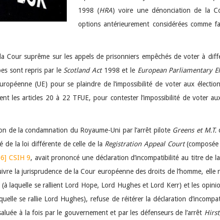
1998 (
HRA
) voire une dénonciation de la 
options antérieurement considérées comme fa
la Cour suprême sur les appels de prisonniers empêchés de voter à différ
es sont repris par le
Scotland Act
1998 et le
European Parliamentary El
européenne (UE) pour se plaindre de l’impossibilité de voter aux élect
ent les articles 20 à 22 TFUE, pour contester l’impossibilité de voter au
tion de la condamnation du Royaume-Uni par l’arrêt pilote
Greens et M.T.
d
de la loi différente de celle de la
Registration Appeal Court
(composée d
06] CSIH 9
, avait prononcé une déclaration d’incompatibilité au titre de 
suivre la jurisprudence de la Cour européenne des droits de l’homme, elle 
 (à laquelle se rallient Lord Hope, Lord Hughes et Lord Kerr) et les opini
elle se rallie Lord Hughes), refuse de réitérer la déclaration d’incompati
 saluée à la fois par le gouvernement et par les défenseurs de l’arrêt
Hirst