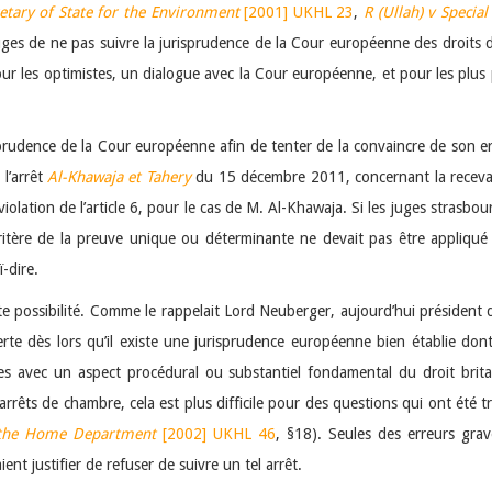
etary of State for the Environment
[2001] UKHL 23
,
R (Ullah) v Special
ges de ne pas suivre la jurisprudence de la Cour européenne des droits de
r les optimistes, un dialogue avec la Cour européenne, et pour les plus 
prudence de la Cour européenne afin de tenter de la convaincre de son err
l’arrêt
Al-Khawaja et Tahery
du 15 décembre 2011, concernant la recevabi
iolation de l’article 6, pour le cas de M. Al-Khawaja. Si les juges strasbou
le critère de la preuve unique ou déterminante ne devait pas être appliq
-dire.
ette possibilité. Comme le rappelait Lord Neuberger, aujourd’hui président
erte dès lors qu’il existe une jurisprudence européenne bien établie do
les avec un aspect procédural ou substantiel fondamental du droit brit
arrêts de chambre, cela est plus difficile pour des questions qui ont été
r the Home Department
[2002] UKHL 46
, §18). Seules des erreurs gra
t justifier de refuser de suivre un tel arrêt.