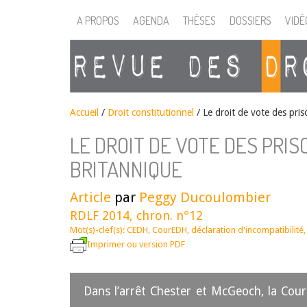
A PROPOS
AGENDA
THÈSES
DOSSIERS
VIDÉ
Accueil
/
Droit constitutionnel
/
Le droit de vote des pris
LE DROIT DE VOTE DES PRIS
BRITANNIQUE
Article
par
Peggy Ducoulombier
RDLF 2014, chron. n°12
Mot(s)-clef(s):
CEDH
,
CourEDH
,
déclaration d'incompatibilité
Imprimer ou version PDF
Dans l’arrêt Chester et McGeoch, la Cour