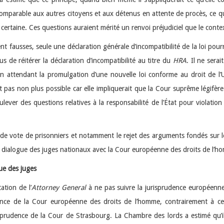
mparable aux autres citoyens et aux détenus en attente de procès, ce qu
ertaine. Ces questions auraient mérité un renvoi préjudiciel que le contexte
t fausses, seule une déclaration générale d’incompatibilité de la loi pour
 de réitérer la déclaration d’incompatibilité au titre du
HRA
. Il ne serai
 en attendant la promulgation d’une nouvelle loi conforme au droit de l’
it pas non plus possible car elle impliquerait que la Cour suprême légifè
ulever des questions relatives à la responsabilité de l’État pour violati
de vote de prisonniers et notamment le rejet des arguments fondés sur le 
dialogue des juges nationaux avec la Cour européenne des droits de l’h
gue des juges
ation de l’
Attorney General
à ne pas suivre la jurisprudence européenne 
ence de la Cour européenne des droits de l’homme, contrairement à ce
prudence de la Cour de Strasbourg. La Chambre des lords a estimé qu’il