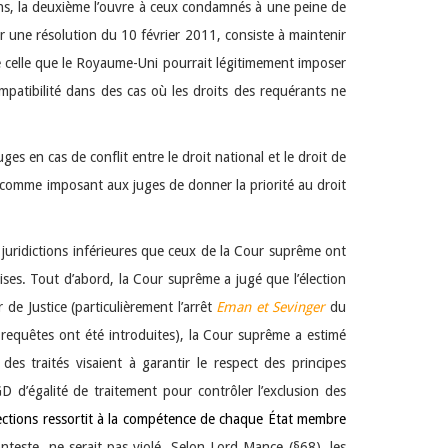
ins, la deuxième l’ouvre à ceux condamnés à une peine de
 une résolution du 10 février 2011, consiste à maintenir
 de celle que le Royaume-Uni pourrait légitimement imposer
mpatibilité dans des cas où les droits des requérants ne
es en cas de conflit entre le droit national et le droit de
comme imposant aux juges de donner la priorité au droit
s juridictions inférieures que ceux de la Cour suprême ont
ises. Tout d’abord, la Cour suprême a jugé que l’élection
de Justice (particulièrement l’arrêt
Eman et Sevinger
du
s requêtes ont été introduites), la Cour suprême a estimé
 des traités visaient à garantir le respect des principes
GD d’égalité de traitement pour contrôler l’exclusion des
 élections ressortit à la compétence de chaque État membre
nteste, ne serait pas violé. Selon Lord Mance (§68), les