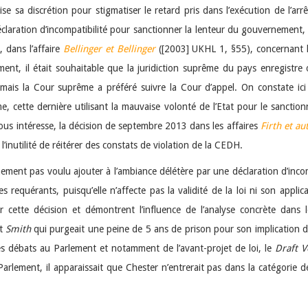
se sa discrétion pour stigmatiser le retard pris dans l’exécution de l’arrê
déclaration d’incompatibilité pour sanctionner la lenteur du gouvernement, c
, dans l’affaire
Bellinger et Bellinger
([2003] UKHL 1, §55), concernant le
nt, il était souhaitable que la juridiction suprême du pays enregistre off
is la Cour suprême a préféré suivre la Cour d’appel. On constate ici 
, cette dernière utilisant la mauvaise volonté de l’Etat pour le sanctio
 nous intéresse, la décision de septembre 2013 dans les affaires
Firth et au
 l’inutilité de réitérer des constats de violation de la CEDH.
inement pas voulu ajouter à l’ambiance délétère par une déclaration d’incomp
es requérants, puisqu’elle n’affecte pas la validité de la loi ni son appli
r cette décision et démontrent l’influence de l’analyse concrète dans 
êt
Smith
qui purgeait une peine de 5 ans de prison pour son implication 
es débats au Parlement et notamment de l’avant-projet de loi, le
Draft Vo
rlement, il apparaissait que Chester n’entrerait pas dans la catégorie de