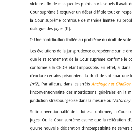
victoire afin de masquer les points sur lesquels il avait
Cour suprême à esquiver un débat difficile tout en respec
la Cour suprême contribue de manière limitée au problè
dialogue des juges (II).
I- Une contribution limitée au problème du droit de vote
Les évolutions de la jurisprudence européenne sur le dro
que le raisonnement de la Cour suprême confirme le con
conforme à la CEDH étant impossible. En effet, si dans l
d’exclure certains prisonniers du droit de vote par une lo
(n°2)
. Par ailleurs, dans les arrêts
Anchugov et Gladkov c
l’inconventionnalité des interdictions générales en la 
juridiction strasbourgeoise dans la mesure où l’
Attorney 
Si l’inconventionnalité de la loi est confirmée, la Cour 
juges. Or, la Cour suprême estime que la réitération d’un
qu’une nouvelle déclaration d’incompatibilité ne servi