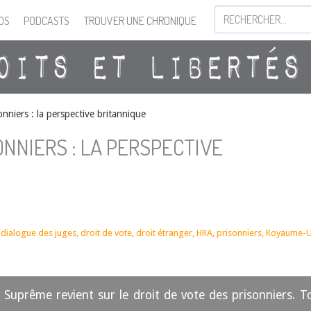
OS
PODCASTS
TROUVER UNE CHRONIQUE
onniers : la perspective britannique
ONNIERS : LA PERSPECTIVE
,
dialogue des juges
,
droit de vote
,
droit étranger
,
HRA
,
prisonniers
,
Royaume-U
 Suprême revient sur le droit de vote des prisonniers. 