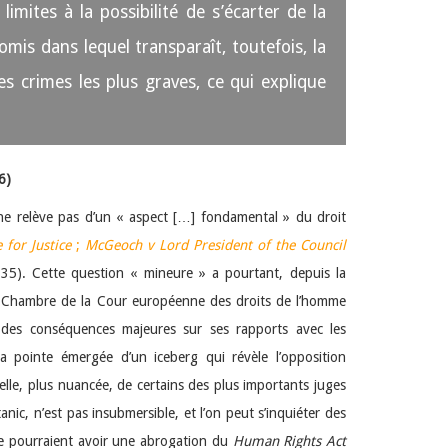
mites à la possibilité de s’écarter de la
is dans lequel transparaît, toutefois, la
s crimes les plus graves, ce qui explique
6)
ne relève pas d’un « aspect […] fondamental » du droit
e for Justice
;
McGeoch v Lord President of the Council
35). Cette question « mineure » a pourtant, depuis la
Chambre de la Cour européenne des droits de l’homme
 des conséquences majeures sur ses rapports avec les
la pointe émergée d’un iceberg qui révèle l’opposition
 celle, plus nuancée, de certains des plus importants juges
ic, n’est pas insubmersible, et l’on peut s’inquiéter des
ue pourraient avoir une abrogation du
Human Rights Act