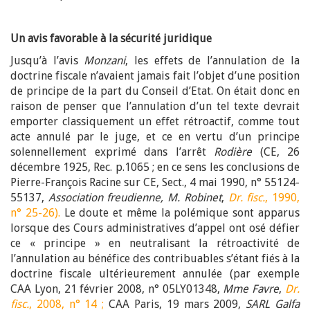
Un avis favorable à la sécurité juridique
Jusqu’à l’avis
Monzani
, les effets de l’annulation de la
doctrine fiscale n’avaient jamais fait l’objet d’une position
de principe de la part du Conseil d’Etat. On était donc en
raison de penser que l’annulation d’un tel texte devrait
emporter classiquement un effet rétroactif, comme tout
acte annulé par le juge, et ce en vertu d’un principe
solennellement exprimé dans l’arrêt
Rodière
(CE, 26
décembre 1925, Rec. p.1065 ; en ce sens les conclusions de
Pierre-François Racine sur CE, Sect., 4 mai 1990, n° 55124-
55137,
Association freudienne, M. Robinet
,
Dr. fisc.
, 1990,
n° 25-26).
Le doute et même la polémique sont apparus
lorsque des Cours administratives d’appel ont osé défier
ce « principe » en neutralisant la rétroactivité de
l’annulation au bénéfice des contribuables s’étant fiés à la
doctrine fiscale ultérieurement annulée (par exemple
CAA Lyon, 21 février 2008, n° 05LY01348,
Mme Favre
,
Dr.
fisc.
, 2008, n° 14 ;
CAA Paris, 19 mars 2009,
SARL Galfa