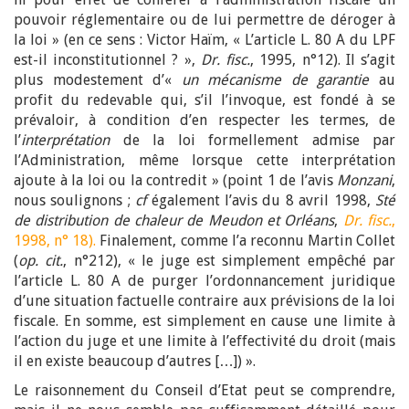
pouvoir réglementaire ou de lui permettre de déroger à
la loi » (en ce sens : Victor Haïm, « L’article L. 80 A du LPF
est-il inconstitutionnel ? »,
Dr. fisc.
, 1995, n°12). Il s’agit
plus modestement d’«
un mécanisme de garantie
au
profit du redevable qui, s’il l’invoque, est fondé à se
prévaloir, à condition d’en respecter les termes, de
l’
interprétation
de la loi formellement admise par
l’Administration, même lorsque cette interprétation
ajoute à la loi ou la contredit » (point 1 de l’avis
Monzani
,
nous soulignons ;
cf
également l’avis du 8 avril 1998,
Sté
de distribution de chaleur de Meudon et Orléans
,
Dr. fisc.
,
1998, n° 18).
Finalement, comme l’a reconnu Martin Collet
(
op. cit.
, n°212), « le juge est simplement empêché par
l’article L. 80 A de purger l’ordonnancement juridique
d’une situation factuelle contraire aux prévisions de la loi
fiscale. En somme, est simplement en cause une limite à
l’action du juge et une limite à l’effectivité du droit (mais
il en existe beaucoup d’autres […]) ».
Le raisonnement du Conseil d’Etat peut se comprendre,