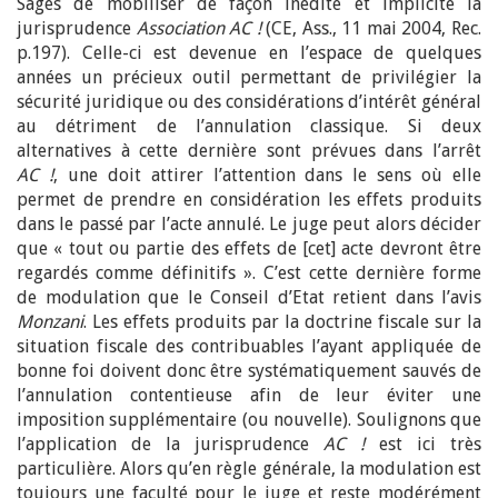
Sages de mobiliser de façon inédite et implicite la
jurisprudence
Association
AC !
(CE, Ass., 11 mai 2004, Rec.
p.197). Celle-ci est devenue en l’espace de quelques
années un précieux outil permettant de privilégier la
sécurité juridique ou des considérations d’intérêt général
au détriment de l’annulation classique. Si deux
alternatives à cette dernière sont prévues dans l’arrêt
AC !
, une doit attirer l’attention dans le sens où elle
permet de prendre en considération les effets produits
dans le passé par l’acte annulé. Le juge peut alors décider
que « tout ou partie des effets de [cet] acte devront être
regardés comme définitifs ». C’est cette dernière forme
de modulation que le Conseil d’Etat retient dans l’avis
Monzani
. Les effets produits par la doctrine fiscale sur la
situation fiscale des contribuables l’ayant appliquée de
bonne foi doivent donc être systématiquement sauvés de
l’annulation contentieuse afin de leur éviter une
imposition supplémentaire (ou nouvelle). Soulignons que
l’application de la jurisprudence
AC !
est ici très
particulière. Alors qu’en règle générale, la modulation est
toujours une faculté pour le juge et reste modérément