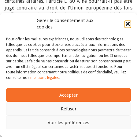
certaines affaires, l’article L. 80 A ne pourrait-il pas être
jugé contraire au droit de l’Union européenne dès lors
qu’il permet de valider des impositions qui lui sont
Gérer le consentement aux
pourtant contraires (
cf
spécialement l’ingénieux
cookies
considérant se trouvant dans CAA Paris, 25 mars 2010,
SARL À la Frégate
, n° 08PA03658) ? Il ne nous le semble
Pour offrir les meilleures expériences, nous utilisons des technologies
pas dès lors que le principe européen de confiance
telles que les cookies pour stocker et/ou accéder aux informations des
légitime pourrait permettre de sauver le texte français
appareils. Le fait de consentir à ces technologies nous permettra de traiter
(en ce sens : Albane Geslin, « Le droit communautaire est-
des données telles que le comportement de navigation ou les ID uniques
il transparent face à la doctrine administrative fiscale ? »,
sur ce site. Le fait de ne pas consentir ou de retirer son consentement peut
avoir un effet négatif sur certaines caractéristiques et fonctions. Pour
Bulletin fiscal
, 2003, n°8-9, p.605 ; Jérôme Turot, « Le roi
toute information concernant notre politique de confidentialité, veuillez
et le moulin. Brèves observations sur l’avis
Monzani
»,
op.
consulter nos
mentions légales
.
cit.
).
Accepter
Au-delà des questions techniques (pour ne pas dire
arides) évoquées dans l’affaire
Monzani
, la solution
Refuser
rendue et le raisonnement du Conseil d’Etat pourraient
être envisagés comme un appel à la constitutionnalisation
Voir les préférences
explicite de la sécurité juridique, voire de la confiance
Haut
légitime. Une telle reconnaissance permettrait