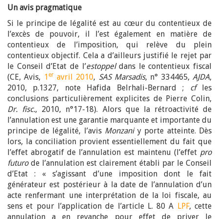
Un avis pragmatique
Si le principe de légalité est au cœur du contentieux de
l’excès de pouvoir, il l’est également en matière de
contentieux de l’imposition, qui relève du plein
contentieux objectif. Cela a d’ailleurs justifié le rejet par
le Conseil d’Etat de l’
estoppel
dans le contentieux fiscal
er
(CE, Avis,
1
avril 2010
,
SAS Marsadis
,
n° 334465,
AJDA
,
2010, p.1327, note Hafida Belrhali-Bernard ;
cf
les
conclusions particulièrement explicites de Pierre Colin,
Dr. fisc.
, 2010, n°17-18). Alors que la rétroactivité de
l’annulation est une garantie marquante et importante du
principe de légalité, l’avis
Monzani
y porte atteinte. Dès
lors, la conciliation provient essentiellement du fait que
l’effet abrogatif de l’annulation est maintenu (l’effet
pro
futuro
de l’annulation est clairement établi par le Conseil
d’Etat : « s’agissant d’une imposition dont le fait
générateur est postérieur à la date de l’annulation d’un
acte renfermant une interprétation de la loi fiscale, au
sens et pour l’application de l’article L. 80 A
LPF
, cette
annulation a en revanche pour effet de priver le