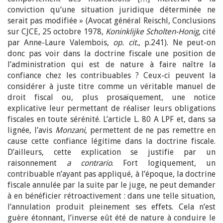
conviction qu’une situation juridique déterminée ne
serait pas modifiée » (Avocat général Reischl, Conclusions
sur CJCE, 25 octobre 1978,
Koninklijke Scholten-Honig
, cité
par Anne-Laure Valembois,
op. cit.
, p.241). Ne peut-on
donc pas voir dans la doctrine fiscale une position de
l’administration qui est de nature à faire naître la
confiance chez les contribuables ? Ceux-ci peuvent la
considérer à juste titre comme un véritable manuel de
droit fiscal ou, plus prosaïquement, une notice
explicative leur permettant de réaliser leurs obligations
fiscales en toute sérénité. L’article L. 80 A LPF et, dans sa
lignée, l’avis
Monzani
, permettent de ne pas remettre en
cause cette confiance légitime dans la doctrine fiscale.
D’ailleurs, cette explication se justifie par un
raisonnement
a contrario
. Fort logiquement, un
contribuable n’ayant pas appliqué, à l’époque, la doctrine
fiscale annulée par la suite par le juge, ne peut demander
à en bénéficier rétroactivement : dans une telle situation,
l’annulation produit pleinement ses effets. Cela n’est
guère étonnant, l’inverse eût été de nature à conduire le