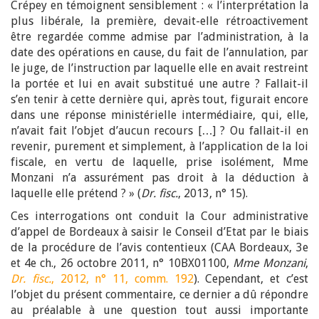
Crépey en témoignent sensiblement : « l’interprétation la
plus libérale, la première, devait-elle rétroactivement
être regardée comme admise par l’administration, à la
date des opérations en cause, du fait de l’annulation, par
le juge, de l’instruction par laquelle elle en avait restreint
la portée et lui en avait substitué une autre ? Fallait-il
s’en tenir à cette dernière qui, après tout, figurait encore
dans une réponse ministérielle intermédiaire, qui, elle,
n’avait fait l’objet d’aucun recours […] ? Ou fallait-il en
revenir, purement et simplement, à l’application de la loi
fiscale, en vertu de laquelle, prise isolément, Mme
Monzani n’a assurément pas droit à la déduction à
laquelle elle prétend ? » (
Dr. fisc.
, 2013, n° 15).
Ces interrogations ont conduit la Cour administrative
d’appel de Bordeaux à saisir le Conseil d’Etat par le biais
de la procédure de l’avis contentieux (CAA Bordeaux, 3e
et 4e ch., 26 octobre 2011, n° 10BX01100,
Mme Monzani
,
Dr. fisc.
, 2012, n° 11, comm. 192
). Cependant, et c’est
l’objet du présent commentaire, ce dernier a dû répondre
au préalable à une question tout aussi importante