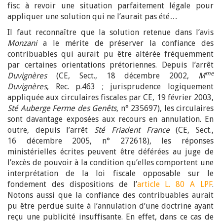
fisc à revoir une situation parfaitement légale pour
appliquer une solution qui ne l’aurait pas été…
Il faut reconnaître que la solution retenue dans l’avis
Monzani
a le mérite de préserver la confiance des
contribuables qui aurait pu être altérée fréquemment
par certaines orientations prétoriennes. Depuis l’arrêt
me
Duvignères
(CE, Sect., 18 décembre 2002,
M
Duvignères
, Rec. p.463 ; jurisprudence logiquement
appliquée aux circulaires fiscales par CE, 19 février 2003,
Sté Auberge Ferme des Genêts
, n° 235697), les circulaires
sont davantage exposées aux recours en annulation. En
outre, depuis l’arrêt
Sté Friadent
France
(CE, Sect.,
16 décembre 2005, n° 272618), les réponses
ministérielles écrites peuvent être déférées au juge de
l’excès de pouvoir à la condition qu’elles comportent une
interprétation de la loi fiscale opposable sur le
fondement des dispositions de l’
article L. 80 A LPF
.
Notons aussi que la confiance des contribuables aurait
pu être perdue suite à l’annulation d’une doctrine ayant
reçu une publicité insuffisante. En effet, dans ce cas de