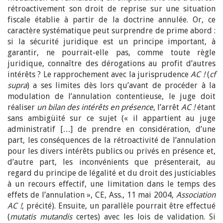
rétroactivement son droit de reprise sur une situation
fiscale établie à partir de la doctrine annulée. Or, ce
caractère systématique peut surprendre de prime abord :
si la sécurité juridique est un principe important, à
garantir, ne pourrait-elle pas, comme toute règle
juridique, connaître des dérogations au profit d’autres
intérêts ? Le rapprochement avec la jurisprudence
AC !
(
cf
supra
) a ses limites dès lors qu’avant de procéder à la
modulation de l’annulation contentieuse, le juge doit
réaliser
un bilan des intérêts en présence
, l’arrêt
AC !
étant
sans ambigüité sur ce sujet (« il appartient au juge
administratif […] de prendre en considération, d’une
part, les conséquences de la rétroactivité de l’annulation
pour les divers intérêts publics ou privés en présence et,
d’autre part, les inconvénients que présenterait, au
regard du principe de légalité et du droit des justiciables
à un recours effectif, une limitation dans le temps des
effets de l’annulation », CE, Ass., 11 mai 2004,
Association
AC !
, précité). Ensuite, un parallèle pourrait être effectué
(
mutatis mutandis
certes) avec les lois de validation. Si