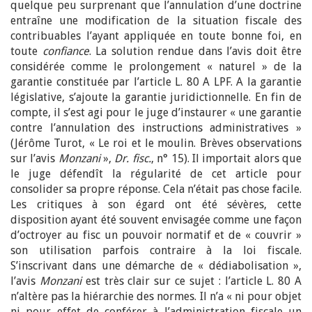
quelque peu surprenant que l’annulation d’une doctrine
entraîne une modification de la situation fiscale des
contribuables l’ayant appliquée en toute bonne foi, en
toute
confiance
. La solution rendue dans l’avis doit être
considérée comme le prolongement « naturel » de la
garantie constituée par l’article L. 80 A LPF. A la garantie
législative, s’ajoute la garantie juridictionnelle. En fin de
compte, il s’est agi pour le juge d’instaurer « une garantie
contre l’annulation des instructions administratives »
(Jérôme Turot, « Le roi et le moulin. Brèves observations
sur l’avis
Monzani
»,
Dr. fisc.
, n° 15). Il importait alors que
le juge défendît la régularité de cet article pour
consolider sa propre réponse. Cela n’était pas chose facile.
Les critiques à son égard ont été sévères, cette
disposition ayant été souvent envisagée comme une façon
d’octroyer au fisc un pouvoir normatif et de « couvrir »
son utilisation parfois contraire à la loi fiscale.
S’inscrivant dans une démarche de « dédiabolisation »,
l’avis
Monzani
est très clair sur ce sujet : l’article L. 80 A
n’altère pas la hiérarchie des normes. Il n’a « ni pour objet
ni pour effet de conférer à l’administration fiscale un