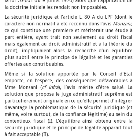
la loi 70-601 du 9 juillet 1970) alors que l’application de
la doctrine initiale les rendait non imposables.
La sécurité juridique et l’article L. 80 A du LPF (dont le
caractère non normatif a été reconnu dans l’avis
Monzani
,
ce qui constitue une première et mériterait une étude à
part entière, ayant trait non seulement au droit fiscal
mais également au droit administratif et à la théorie du
droit), impliquaient alors la recherche d’un équilibre
plus subtil entre le principe de légalité et les garanties
offertes aux contribuables.
Même si la solution apportée par le Conseil d’Etat
emporte, en l’espèce, des conséquences défavorables à
Mme Monzani (
cf infra
), l’avis mérite d’être salué. La
solution que propose le juge administratif suprême est
particulièrement originale en ce qu’elle permet d’intégrer
davantage la problématique de la sécurité juridique (et
même, voire surtout, de la confiance légitime) au sein du
contentieux fiscal (I). L’équilibre ainsi obtenu entre la
sécurité juridique et le principe de légalité apparaît tout
à fait acceptable (II).