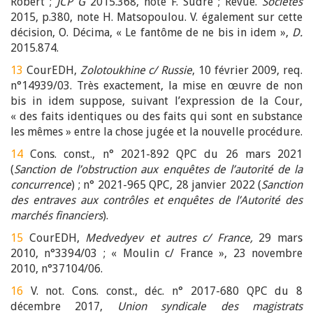
Robert ;
JCP G
2015.368, note F. Sudre ; Revue.
Sociétés
2015, p.380, note H. Matsopoulou. V. également sur cette
décision, O. Décima, « Le fantôme de ne bis in idem »,
D.
2015.874.
13
CourEDH,
Zolotoukhine c/ Russie
, 10 février 2009, req.
n°14939/03. Très exactement, la mise en œuvre de non
bis in idem suppose, suivant l’expression de la Cour,
« des faits identiques ou des faits qui sont en substance
les mêmes » entre la chose jugée et la nouvelle procédure.
14
Cons. const., n° 2021-892 QPC du 26 mars 2021
(
Sanction de l’obstruction aux enquêtes de l’autorité de la
concurrence
) ; n° 2021-965 QPC, 28 janvier 2022
(
Sanction
des entraves aux contrôles et enquêtes de l’Autorité des
marchés financiers
).
15
CourEDH,
Medvedyev et autres c/ France,
29 mars
2010, n°3394/03 ; « Moulin c/ France », 23 novembre
2010, n°37104/06.
16
V. not. Cons. const., déc. n° 2017-680 QPC du 8
décembre 2017,
Union syndicale des magistrats