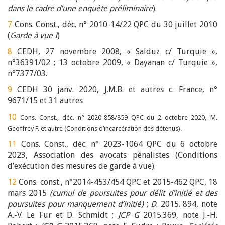
dans le cadre d’une enquête préliminaire
).
7
Cons. Const., déc. n° 2010-14/22 QPC du 30 juillet 2010
(
Garde à vue
I
)
8
CEDH, 27 novembre 2008, « Salduz c/ Turquie »,
n°36391/02 ; 13 octobre 2009, « Dayanan c/ Turquie »,
n°7377/03.
9
CEDH 30 janv. 2020, J.M.B. et autres c. France, n°
9671/15 et 31 autres
10
Cons. Const., déc. n° 2020-858/859 QPC du 2 octobre 2020,
M.
Geoffrey F. et autre (Conditions d’incarcération des détenus).
11
Cons. Const., déc. n° 2023-1064 QPC du 6 octobre
2023,
Association des avocats pénalistes (Conditions
d’exécution des mesures de garde à vue).
12
Cons. const., n°2014-453/454 QPC et 2015-462 QPC, 18
mars 2015
(cumul de poursuites pour délit d’initié et des
poursuites pour manquement d’initié)
;
D
. 2015. 894, note
A.-V. Le Fur et D. Schmidt ;
JCP G
2015.369, note J.-H.