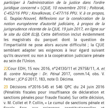
participer à l’administration de la justice dans l’ordre
juridique concerné
» (
CJUE, 10 novembre 2016 ; Poltorak,
C-452/16 PPU ; Kovalkovas, C-477/16 PPU. V. à ce propos,
G. Taupiac-Nouvel, Réflexions sur la consécration de la
notion européenne d’autorité judiciaire, à propos de la
jurisprudence récente de la CJUE, 19 juin 2017, en ligne sur
le site du GDR ELSJ
). Cette définition inclut évidemment
les magistrats du parquet dont la question de
l’impartialité ne pose alors aucune difficulté ; la CJUE
semblant adapter ses exigences à leur égard suivant
qu’ils œuvrent ou non à la coopération judiciaire pénale
au sein de l’Union.
22
Cour EDH, 15 nov. 2016, n°24130/11 et 29758/11,
A. et
B. contre Norvège
:
Dr. Pénal
2017, comm.14, obs. V.
Peltier ;
JCP G
2017, 183, note O. Décima.
23
Décisions n°2016-545 et 546 QPC du 24 juin 2016
(Pénalités fiscales pour insuffisance de déclaration et
sanctions pénales pour fraude fiscale). Sur cette décision,
v. M. Collet et P. Collin, « Le cumul de sanctions pénale et