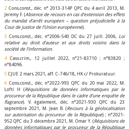
2
Cons.const., déc. n° 2013-314P QPC du 4 avril 2013,
M.
Jeremy F. (
Absence de recours en cas d’extension des effets
du mandat d’arrêt européen – question préjudicielle à la
Cour de justice de l’Union européenne
).
3
Cons.const., déc. n°2006-540 DC du 27 juill. 2006,
Loi
relative au droit d’auteur et aux droits voisins dans la
société de l’information
.
4
Cass.crim., 12 juillet 2022, n°21-83710 ; n°83820 ;
n°84096.
5
CJUE 2 mars 2021, aff. C-746/18, HK c/ Prokuratuur.
6
Cons.const., déc. n°2022-993 QPC du 20 mai 2022, M.
Lofti H (
Réquisitions de données informatiques par le
procureur de la République dans le cadre d’une enquête de
flagrance
). V. également, déc. n°2021-930 QPC du 23
septembre 2021, M. Jean B. (
Recours à la géolocalisation
sur autorisation du procureur de la République
) ; n°2021-
952 QPC du 3 décembre 2021, M. Omar Y. (
Réquisitions de
données informatiques par le procureur de la République