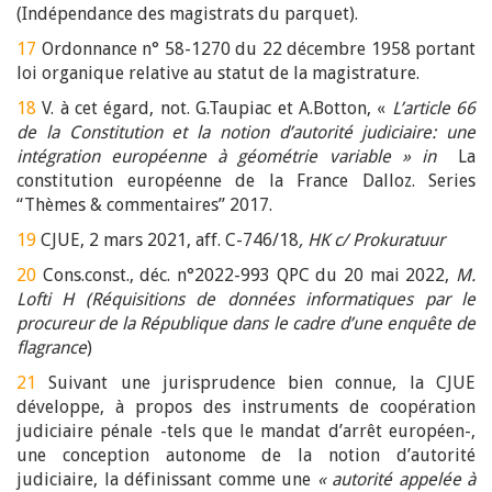
(Indépendance des magistrats du parquet).
17
Ordonnance n° 58-1270 du 22 décembre 1958 portant
loi organique relative au statut de la magistrature.
18
V. à cet égard, not. G.Taupiac et A.Botton, «
L’article 66
de la Constitution et la notion d’autorité judiciaire: une
intégration européenne à géométrie variable » in
La
constitution européenne de la France Dalloz. Series
“Thèmes & commentaires” 2017.
19
CJUE, 2 mars 2021, aff. C-746/18
, HK c/ Prokuratuur
20
Cons.const., déc. n°2022-993 QPC du 20 mai 2022,
M.
Lofti H (Réquisitions de données informatiques par le
procureur de la République dans le cadre d’une enquête de
flagrance
)
21
Suivant une jurisprudence bien connue, la CJUE
développe, à propos des instruments de coopération
judiciaire pénale -tels que le mandat d’arrêt européen-,
une conception autonome de la notion d’autorité
judiciaire, la définissant comme une
« autorité appelée à