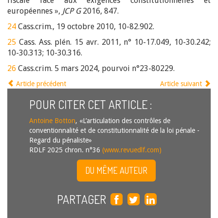
fiscale face aux exigences constitutionnelles et
européennes »,
JCP G
2016, 847.
24
Cass.crim., 19 octobre 2010, 10-82.902.
25
Cass. Ass. plén. 15 avr. 2011, n° 10-17.049, 10-30.242;
10-30.313; 10-30.316.
26
Cass.crim. 5 mars 2024, pourvoi n°23-80229.
Article précédent
Article suivant
POUR CITER CET ARTICLE :
Antoine Botton
, «L’articulation des contrôles de
conventionnalité et de constitutionnalité de la loi pénale -
Regard du pénaliste»
RDLF 2025 chron. n°36
(www.revuedlf.com)
DU MÊME AUTEUR
PARTAGER