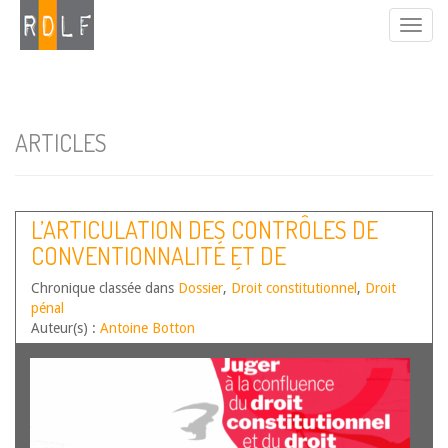
ARTICLES
L’ARTICULATION DES CONTRÔLES DE
CONVENTIONNALITÉ ET DE
CONSTITUTIONNALITÉ DE LA LOI
Chronique classée dans
Dossier
,
Droit constitutionnel
,
Droit
PÉNALE – REGARD DU PÉNALISTE
pénal
Auteur(s) :
Antoine Botton