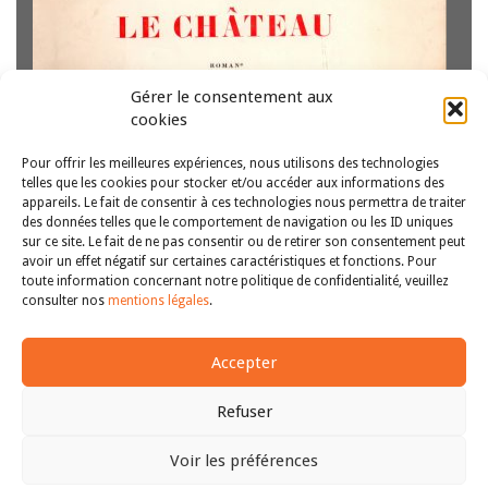
Gérer le consentement aux
cookies
Pour offrir les meilleures expériences, nous utilisons des technologies
telles que les cookies pour stocker et/ou accéder aux informations des
appareils. Le fait de consentir à ces technologies nous permettra de traiter
Par Samy DJEMAOUN, Avocat au barreau de Paris Avocat
des données telles que le comportement de navigation ou les ID uniques
sur ce site. Le fait de ne pas consentir ou de retirer son consentement peut
au barreau de Paris, Maître Samy Djemaoun a participé à
avoir un effet négatif sur certaines caractéristiques et fonctions. Pour
la rédaction du recours au fond, du référé suspension et
toute information concernant notre politique de confidentialité, veuillez
de la question prioritaire de constitutionnalité devant le
1
2
>>
consulter nos
mentions légales
.
Conseil d’État, pour…
Lire la suite
Accepter
Refuser
Voir les préférences
Copyright © 2011-2026
Revue des droits et libertés fondamentaux