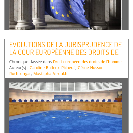
Christophe Roux est Professeur de droit public, Directeur
EVOLUTIONS DE LA JURISPRUDENCE DE
de l’EDPL (EA 666) – Université Jean Moulin – Lyon 3 Si le
LA COUR EUROPÉENNE DES DROITS DE
chercheur est souvent découragé par le « trop » de
littérature sur un sujet donné – lequel semble ruiner avant
L’HOMME – PREMIER SEMESTRE 2022
Chronique classée dans
l’heure…
Lire la suite
Droit européen des droits de l'homme
Auteur(s) :
Caroline Boiteux-Picheral
,
Céline Husson-
Rochcongar
,
Mustapha Afroukh