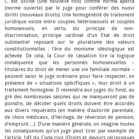
C. est utilisé (une nouvelle fois) comme norma aperta
(norme ouverte) par le juge pour conférer des nuovi
diritti (nouveaux droits). Une homogénéité de traitement
juridique existe entre couples hétérosexuels et couples
homosexuels, en vertu du principe de non-
discrimination, principe cardinal d’un Etat de droit
substantiel reposant sur le pluralisme des valeurs
constitutionnelles ; l’ère du monisme idéologique est
achevée. De cela, la Cour de cassation tire la logique
conséquence que les personnes homosexuelles –
titulaires du droit de mener une vie familiale normale –
peuvent saisir le juge ordinaire pour faire respecter, en
présence de « situations spécifiques », leur droit à un
traitement homogène. Il reviendra aux juges du fond, au
gré des nombreuses saisines qui ne manqueront pas de
poindre, de décider quels droits doivent être accordés
aux divers requérants (en matière d’autorité parentale,
de choix médicaux, d’héritage, de réversion de pension,
d’emprunt…). D’une manière générale, on imagine toutes
les conséquences qu’un juge peut tirer par exemple de
l’article 143 du Code civil (Droits et devoirs réciproques