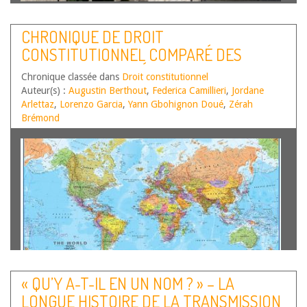
Franck Laffaille est Professeur de droit public à la Faculté
de droit de Villetaneuse (IDPS), Université Sorbonne-
CHRONIQUE DE DROIT
Paris-Nord. Le 18 janvier 2024, les Sections unifiées de la
CONSTITUTIONNEL COMPARÉ DES
Cour de cassation rendent une décision attendue depuis
nombre de mois, voire d’années[1]. Elles…
Lire la suite
DROITS ET LIBERTÉS 2022-2023. LE
Chronique classée dans
Droit constitutionnel
DROIT CONSTITUTIONNEL À UN
Auteur(s) :
Augustin Berthout
,
Federica Camillieri
,
Jordane
ENVIRONNEMENT SAIN OU LE CHAMP
Arlettaz
,
Lorenzo Garcia
,
Yann Gbohignon Doué
,
Zérah
Brémond
DES POSSIBLES
« QU’Y A-T-IL EN UN NOM ? » – LA
J. Arlettaz, Professeure de droit public, Université de
LONGUE HISTOIRE DE LA TRANSMISSION
Montpellier, CERCOP, A. Berthout, Doctorant, Université