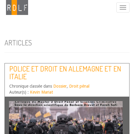
ARTICLES
POLICE ET DROIT EN ALLEMAGNE ET EN
ITALIE
Chronique classée dans
Dossier
,
Droit pénal
Auteur(s) :
Kevin Mariat