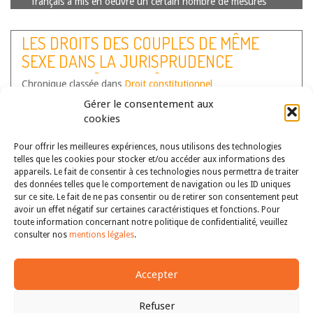
français a mis en oeuvre un certain nombre de mesures
d’exception qui suscitent un large débat en France autour
de la dialectique « sécurité – liberté ». L’Italie a, elle aussi,
LES DROITS DES COUPLES DE MÊME
connu…
Lire la suite
SEXE DANS LA JURISPRUDENCE
ITALIENNE [ARTICLE]
Chronique classée dans
Droit constitutionnel
Auteur(s) :
Franck Laffaille
Gérer le consentement aux
cookies
Pour offrir les meilleures expériences, nous utilisons des technologies
telles que les cookies pour stocker et/ou accéder aux informations des
appareils. Le fait de consentir à ces technologies nous permettra de traiter
des données telles que le comportement de navigation ou les ID uniques
sur ce site. Le fait de ne pas consentir ou de retirer son consentement peut
avoir un effet négatif sur certaines caractéristiques et fonctions. Pour
toute information concernant notre politique de confidentialité, veuillez
consulter nos
mentions légales
.
Les droits des couples de même sexe dans la jurisprudence
Accepter
italienne : du refus de consacrer le droit au mariage à la
protection de droits fondamentaux (à propos de
Refuser
l’application de la pénible doctrine « separare but equal »)