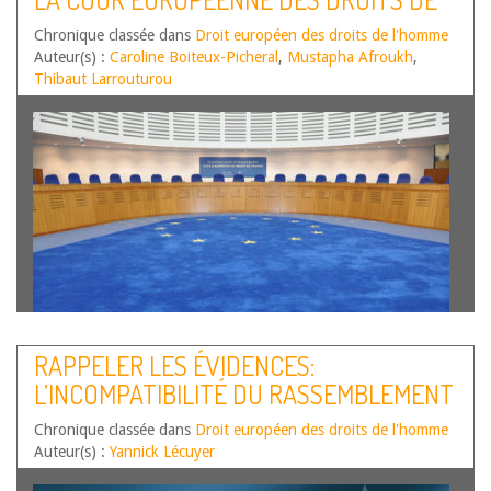
domaines, l’essor de la gouvernance algorithmique fait
L’HOMME – SECOND SEMESTRE 2024
Chronique classée dans
craindre une exacerbation des inégalités. Pourtant,…
Droit européen des droits de l'homme
Lire
Auteur(s) :
la suite
Caroline Boiteux-Picheral
,
Mustapha Afroukh
,
Thibaut Larrouturou
Par Mustapha Afroukh, Maître de conférences HDR en
RAPPELER LES ÉVIDENCES:
droit public à Université de Montpellier, IDEDH
L’INCOMPATIBILITÉ DU RASSEMBLEMENT
UR_UM205, Caroline Boiteux-Picheral, Professeur de droit
public à l’Université de Montpellier, IDEDH UR_UM205,
NATIONAL AVEC LA CONVENTION
Chronique classée dans
Thibaut Larrouturou, Maître de conférences en droit
Droit européen des droits de l'homme
EUROPÉENNE DES DROITS DE L’HOMME
Auteur(s) :
public à Université de…
Yannick Lécuyer
Lire la suite