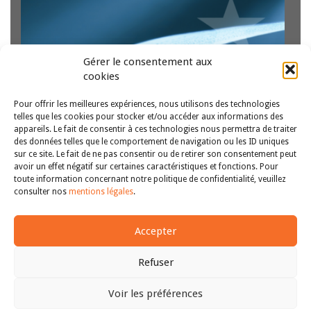
Gérer le consentement aux
cookies
Pour offrir les meilleures expériences, nous utilisons des technologies
telles que les cookies pour stocker et/ou accéder aux informations des
appareils. Le fait de consentir à ces technologies nous permettra de traiter
Yannick Lécuyer est Maître de conférences HDR et
des données telles que le comportement de navigation ou les ID uniques
sur ce site. Le fait de ne pas consentir ou de retirer son consentement peut
Collaborateur de la Fondation René Cassin « Nous avons
avoir un effet négatif sur certaines caractéristiques et fonctions. Pour
l’obligation de convaincre la jeunesse que notre
toute information concernant notre politique de confidentialité, veuillez
génération, celle qui a connu la haine dans le monde, a
1
2
3
4
5
>>
consulter nos
mentions légales
.
appris à haïr cette haine parce…
Lire la suite
Accepter
Refuser
Voir les préférences
Copyright © 2011-2026
Revue des droits et libertés fondamentaux