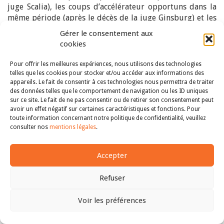
juge Scalia), les coups d’accélérateur opportuns dans la
même période (après le décès de la juge Ginsburg) et les
anathèmes jetés sur les personnes, le monde est le témoin
Gérer le consentement aux
navré d’agissements peu compatibles avec la haute idée
cookies
que chacun se fait de la composition d’une autorité
judiciaire indépendante.
Pour offrir les meilleures expériences, nous utilisons des technologies
telles que les cookies pour stocker et/ou accéder aux informations des
Les « démocraties illibérales » ne supportant pas la
appareils. Le fait de consentir à ces technologies nous permettra de traiter
contradiction et, par conséquent, l’existence d’un pouvoir
des données telles que le comportement de navigation ou les ID uniques
judiciaire indépendant se sont de leur côté précocement
sur ce site. Le fait de ne pas consentir ou de retirer son consentement peut
avoir un effet négatif sur certaines caractéristiques et fonctions. Pour
lancées dans des opérations souvent sophistiquées
toute information concernant notre politique de confidentialité, veuillez
d’assujettissement ou de domestication de leurs
consulter nos
mentions légales
.
juridictions, à commencer par leurs cours suprêmes. La
Pologne et la Hongrie fournissent à ce jour les exemples
les plus aboutis de telles tentatives réussies malgré la
Accepter
résistance opiniâtre et justifiée des cours de Strasbourg
et de Luxembourg
[26]
.
Refuser
On se rend par ailleurs compte que l’enjeu des élections
Voir les préférences
récentes dans certains pays, qu’il s’agisse du Brésil ou
d’Israël, était bien la prise de contrôle et la mise au pas
Haut