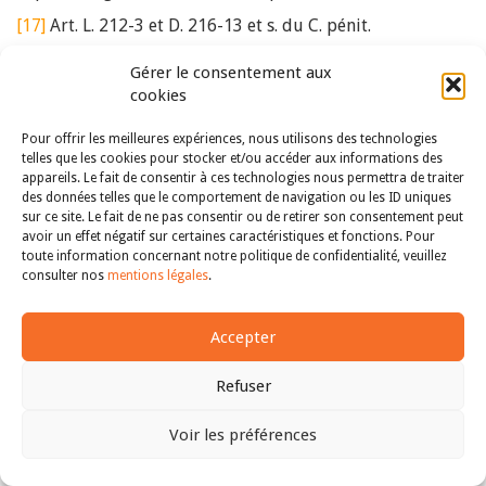
[17]
Art. L. 212-3 et D. 216-13 et s. du C. pénit.
[18]
Art. 721-1-2 du CPP.
Gérer le consentement aux
[19]
Sur les sources informelles du droit pénitentiaire v. :
cookies
Habouzit Francis, « Les quartiers spécifiques de l’article
Pour offrir les meilleures expériences, nous utilisons des technologies
L. 224-1 du code pénitentiaire. Cheminement au sein des
telles que les cookies pour stocker et/ou accéder aux informations des
sources du droit pénitentiaire »,
RSC
, n° 1, 2024, p. 145-
appareils. Le fait de consentir à ces technologies nous permettra de traiter
160.
des données telles que le comportement de navigation ou les ID uniques
sur ce site. Le fait de ne pas consentir ou de retirer son consentement peut
[20]
Falxa Joana,
Le droit disciplinaire pénitentiaire : une
avoir un effet négatif sur certaines caractéristiques et fonctions. Pour
approche européenne
, Paris, Mare & Martin,
toute information concernant notre politique de confidentialité, veuillez
« Bibliothèque des thèses. Droit privé et sciences
consulter nos
mentions légales
.
criminelles », 2016, §991.
e
[21]
CE, 10
SS, 29 février 2008, n° 308145, inédit.
Accepter
[22]
Habouzit Francis,
Les usages des modalités
Refuser
d’exécution de la peine privative de liberté. Contribution à
l’étude des pratiques punitives contemporaines
, Le
Voir les préférences
Kremlin-Bicêtre, Mare & Martin, « Bibliothèque des
thèses. Droit privé et sciences criminelles », 2023, §262.
Haut