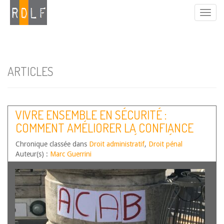
ARTICLES
VIVRE ENSEMBLE EN SÉCURITÉ :
COMMENT AMÉLIORER LA CONFIANCE
ENTRE LES FORCES DE SÉCURITÉ
Chronique classée dans
Droit administratif
,
Droit pénal
INTÉRIEURE ET LA POPULATION ?
Auteur(s) :
Marc Guerrini