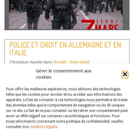
Par Sarah-Marie Cabon, Maître de conférences, HDR
ISCJ (UR 4633), Université de Bordeaux Étude de droit
POLICE ET DROIT EN ALLEMAGNE ET EN
comparé vs droit étranger. Il nous faut préciser d’emblée
ITALIE
que cette intervention ne s’inscrit pas dans une démarche
comparative. Si l’on s’attache…
Lire la suite
Chronique classée dans
Dossier
,
Droit pénal
Auteur(s) :
Kevin Mariat
Gérer le consentement aux
cookies
Pour offrir les meilleures expériences, nous utilisons des technologies
telles que les cookies pour stocker et/ou accéder aux informations des
appareils. Le fait de consentir à ces technologies nous permettra de traiter
des données telles que le comportement de navigation ou les ID uniques
sur ce site. Le fait de ne pas consentir ou de retirer son consentement peut
avoir un effet négatif sur certaines caractéristiques et fonctions. Pour
toute information concernant notre politique de confidentialité, veuillez
consulter nos
mentions légales
.