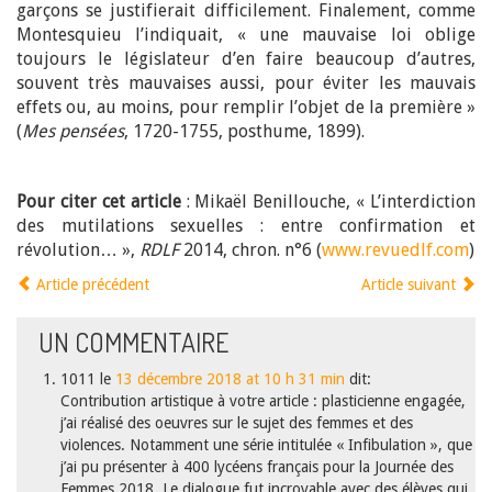
garçons se justifierait difficilement. Finalement, comme
Montesquieu l’indiquait, « une mauvaise loi oblige
toujours le législateur d’en faire beaucoup d’autres,
souvent très mauvaises aussi, pour éviter les mauvais
effets ou, au moins, pour remplir l’objet de la première »
(
Mes pensées
, 1720-1755, posthume, 1899).
Pour citer cet article
: Mikaël Benillouche, « L’interdiction
des mutilations sexuelles : entre confirmation et
révolution… »,
RDLF
2014, chron. n°6 (
www.revuedlf.com
)
Article précédent
Article suivant
UN
COMMENTAIRE
1011
le
13 décembre 2018 at 10 h 31 min
dit:
Contribution artistique à votre article : plasticienne engagée,
j’ai réalisé des oeuvres sur le sujet des femmes et des
violences. Notamment une série intitulée « Infibulation », que
j’ai pu présenter à 400 lycéens français pour la Journée des
Femmes 2018. Le dialogue fut incroyable avec des élèves qui