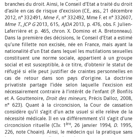
branches du droit. Ainsi, le Conseil d’Etat a traité du droit
d’asile en cas de risque d’excision (CE, ass., 21 décembre
2012, n° 332491,
Mme F
., n° 332492, Mme F. et n° 332607,
Mme T
.,
JCP G
2013, 615,
AJDA
2013, p. 476, obs. F. Julien-
Laferrière et p. 465, chron. X. Domino et A. Bretonneau).
Dans la première des décisions, le Conseil d’Etat a estimé
qu’une fillette non excisée, née en France, mais ayant la
nationalité d’un Etat dans lequel les mutilations sexuelles
constituent une norme sociale, appartient à un groupe
social et est susceptible, à ce titre, d’obtenir le statut de
réfugié si elle peut justifier de craintes personnelles en
cas de retour dans son pays d’origine. La doctrine
privatiste partage l’idée selon laquelle l’excision est
nécessairement contraire à l’intérêt de l’enfant (P. Bonfils
et A. Gouttenoire,
Droit des mineurs
, Précis Dalloz, 2008,
n° 623). Quant à la circoncision, la Cour de cassation
considère qu’il s’agit d’un acte usuel si elle relève de la
nécessité médicale. Il en va différemment s’il s’agit d’une
ère
circoncision rituelle (CIv. 1
, 26 janvier 1994,
D.
1995,
226, note Choain). Ainsi, le médecin qui la pratique sans