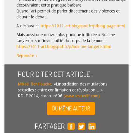
découvraient cette pratique barbare.
Quand l’art permet de parler directement des violences et
d’ouvrir le débat.
A découvrir :
https://1011-art.blogspot.fr/p/blog-page.html
Mais aussi une oeuvre plus pudique intitulée « Noli me
tangere » sur l’inviolabilité du corps de la femme :
https://1011-art.blogspot.fr/p/noli-me-tangere.html
Répondre
↓
POUR CITER CET ARTICLE :
Mikaël Benillouche
, «L’interdiction des mutilations
sexuelles : entre confirmation et révolution… »
RDLF 2014, chron. n°06
(www.revuedlf.com)
DU MÊME AUTEUR
PARTAGER