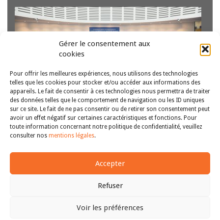
Gérer le consentement aux
cookies
Pour offrir les meilleures expériences, nous utilisons des technologies
telles que les cookies pour stocker et/ou accéder aux informations des
appareils. Le fait de consentir à ces technologies nous permettra de traiter
des données telles que le comportement de navigation ou les ID uniques
sur ce site. Le fait de ne pas consentir ou de retirer son consentement peut
Mustapha Afroukh, Maître de conférences en droit public
avoir un effet négatif sur certaines caractéristiques et fonctions. Pour
à Université de Montpellier, IDEDH Céline Husson-
toute information concernant notre politique de confidentialité, veuillez
Rochcongar, Maître de conférences en droit public à
1
2
>>
consulter nos
mentions légales
.
Université de Picardie Jules Verne, CURAPP-ESS, Caroline
Picheral, Professeur de droit public à l’Université de
Montpellier, IDEDH Dans…
Lire la suite
Accepter
Refuser
Voir les préférences
Copyright © 2011-2026
Revue des droits et libertés fondamentaux